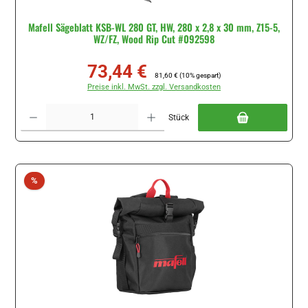
Mafell Sägeblatt KSB-WL 280 GT, HW, 280 x 2,8 x 30 mm, Z15-5,
WZ/FZ, Wood Rip Cut #092598
73,44 €
Verkaufspreis:
Regulärer Preis:
81,60 €
(10% gespart)
Preise inkl. MwSt. zzgl. Versandkosten
Produkt Anzahl: Gib den gewünschten Wert ein oder benutze die Schaltflächen um di
Stück
Rabatt
%