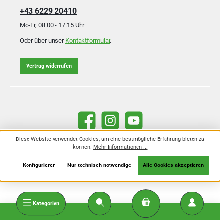
+43 6229 20410
Mo-Fr, 08:00 - 17:15 Uhr
Oder über unser
Kontaktformular
.
Vertrag widerrufen
Facebook
Instagram
YouTube
Diese Website verwendet Cookies, um eine bestmögliche Erfahrung bieten zu
können.
Mehr Informationen ...
Alle Preise inkl. gesetzl. Mehrwertsteuer zzgl.
Versandkosten
und ggf.
Nachnahmegebühren, wenn nicht anders angegeben.
Konfigurieren
Nur technisch notwendige
Alle Cookies akzeptieren
Kategorien