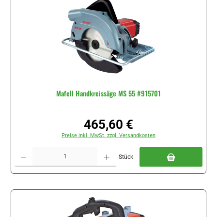
Mafell Handkreissäge MS 55 #915701
465,60 €
Regulärer Preis:
Preise inkl. MwSt. zzgl. Versandkosten
Produkt Anzahl: Gib den gewünschten Wert ein oder benutze die Schaltflächen um di
Stück