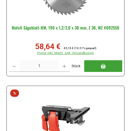
Mafell Sägeblatt-HM, 190 x 1,2/2,0 x 30 mm, Z 36, WZ #092550
58,64 €
Verkaufspreis:
Regulärer Preis:
65,16 €
(10.01% gespart)
Preise inkl. MwSt. zzgl. Versandkosten
Produkt Anzahl: Gib den gewünschten Wert ein oder benutze die Schaltflächen um di
Stück
Rabatt
%