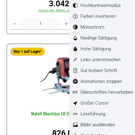
3.042,00 €
Regulärer Preis:
Hochkontrastmodus
Preise inkl. MwSt. zzgl. Versandkosten
Farben invertieren
Produkt Anzahl: Gib den gewünschten Wert ein oder benutze die Schaltflächen um di
Stück
Monochrom
Niedrige Sättigung
Hohe Sättigung
Nur 1 auf Lager!
Links unterstreichen
Gut lesbare Schrift
Animationen stoppen
Überschriften hervorheben
Großer Cursor
Mafell Oberfräse LO 55 im MAX3 #91A901
Leseführung
Bilder ausblenden
826,80 €
Regulärer Preis: