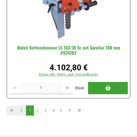
Mafell Kettenstemmer LS 103/35 Ec mit Garnitur 100 mm
#924202
4.102,80 €
Regulärer Preis:
Preise inkl. MwSt. zzgl. Versandkosten
Produkt Anzahl: Gib den gewünschten Wert ein oder benutze die Schaltflächen um di
Stück
Seite
Seite
Seite
Seite
Seite
1
2
3
4
5