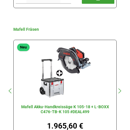
Produktgalerie überspringen
Mafell Fräsen
Neu
Mafell Akku-Handkreissäge K 105-18 + L-BOXX
C476-TB-K 105 #DEAL499
1.965,60 €
Regulärer Preis: