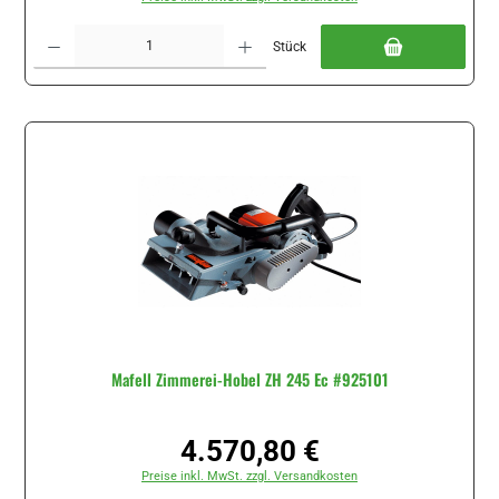
Produkt Anzahl: Gib den gewünschten Wert ein oder benutze die Schaltflächen um di
Stück
Mafell Zimmerei-Hobel ZH 245 Ec #925101
4.570,80 €
Regulärer Preis:
Preise inkl. MwSt. zzgl. Versandkosten