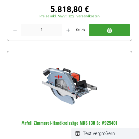
5.818,80 €
Regulärer Preis:
Preise inkl. MwSt. zzgl. Versandkosten
Produkt Anzahl: Gib den gewünschten Wert ein oder benutze die Schaltflächen um di
Stück
Mafell Zimmerei-Handkreissäge MKS 130 Ec #925401
Text vergrößern