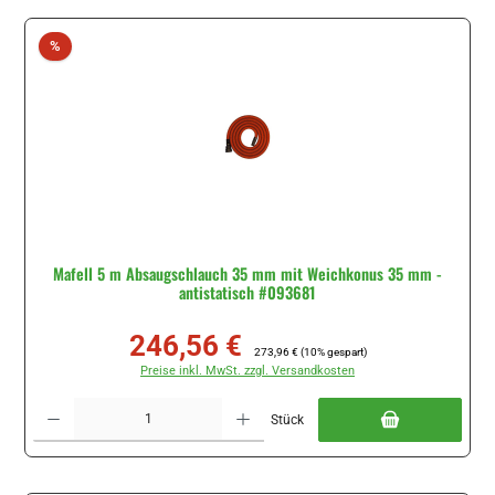
Rabatt
%
Mafell 5 m Absaugschlauch 35 mm mit Weichkonus 35 mm -
antistatisch #093681
246,56 €
Verkaufspreis:
Regulärer Preis:
273,96 €
(10% gespart)
Preise inkl. MwSt. zzgl. Versandkosten
Produkt Anzahl: Gib den gewünschten Wert ein oder benutze die Schaltflächen um di
Stück