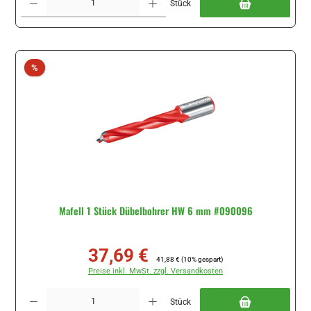
Stück
Rabatt
%
Mafell 1 Stück Dübelbohrer HW 6 mm #090096
37,69 €
Verkaufspreis:
Regulärer Preis:
41,88 €
(10% gespart)
Preise inkl. MwSt. zzgl. Versandkosten
Produkt Anzahl: Gib den gewünschten Wert ein oder benutze die Schaltflächen um di
Stück