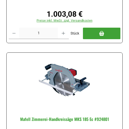
1.003,08 €
Regulärer Preis:
Preise inkl. MwSt. zzgl. Versandkosten
Produkt Anzahl: Gib den gewünschten Wert ein oder benutze die Schaltflächen um di
Stück
Mafell Zimmerei-Handkreissäge MKS 185 Ec #924801