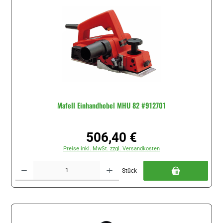
Mafell Einhandhobel MHU 82 #912701
506,40 €
Regulärer Preis:
Preise inkl. MwSt. zzgl. Versandkosten
Produkt Anzahl: Gib den gewünschten Wert ein oder benutze die Schaltflächen um di
Stück