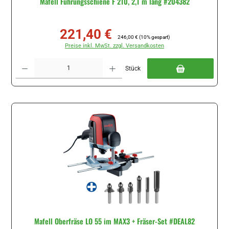
Mafell Führungsschiene F 210, 2,1 m lang #204382
221,40 €
Verkaufspreis:
Regulärer Preis:
246,00 €
(10% gespart)
Preise inkl. MwSt. zzgl. Versandkosten
Produkt Anzahl: Gib den gewünschten Wert ein oder benutze die Schaltflächen um di
Stück
Mafell Oberfräse LO 55 im MAX3 + Fräser-Set #DEAL82