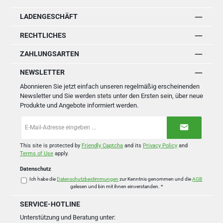
LADENGESCHÄFT
RECHTLICHES
ZAHLUNGSARTEN
NEWSLETTER
Abonnieren Sie jetzt einfach unseren regelmäßig erscheinenden
Newsletter und Sie werden stets unter den Ersten sein, über neue
Produkte und Angebote informiert werden.
E-
Mail-
Adresse
*
This site is protected by
Friendly Captcha
and its
Privacy Policy
and
Terms of Use
apply.
Datenschutz
Ich habe die
Datenschutzbestimmungen
zur Kenntnis genommen und die
AGB
gelesen und bin mit ihnen einverstanden.
*
SERVICE-HOTLINE
Unterstützung und Beratung unter: