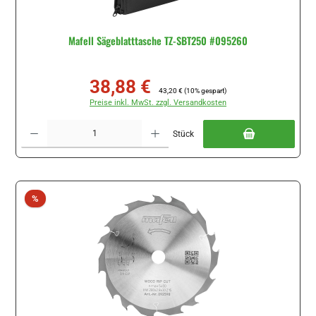
Mafell Sägeblatttasche TZ-SBT250 #095260
38,88 €
Verkaufspreis:
Regulärer Preis:
43,20 €
(10% gespart)
Preise inkl. MwSt. zzgl. Versandkosten
Produkt Anzahl: Gib den gewünschten Wert ein oder benutze die Schaltflächen um di
Stück
Rabatt
%