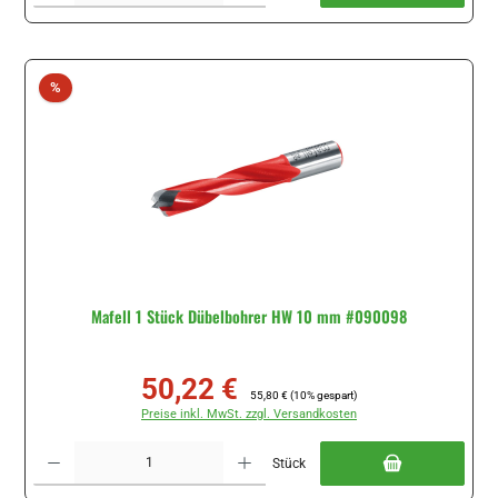
Rabatt
%
Mafell 1 Stück Dübelbohrer HW 10 mm #090098
50,22 €
Verkaufspreis:
Regulärer Preis:
55,80 €
(10% gespart)
Preise inkl. MwSt. zzgl. Versandkosten
Produkt Anzahl: Gib den gewünschten Wert ein oder benutze die Schaltflächen um di
Stück