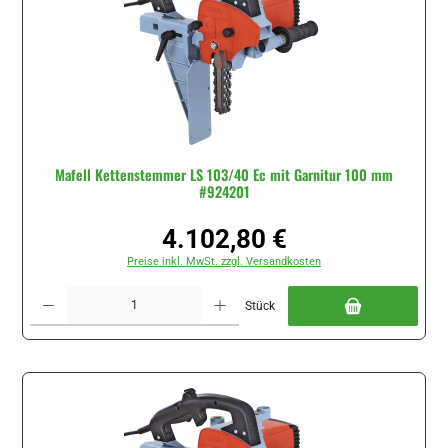
Mafell Kettenstemmer LS 103/40 Ec mit Garnitur 100 mm
#924201
4.102,80 €
Regulärer Preis:
Preise inkl. MwSt. zzgl. Versandkosten
Produkt Anzahl: Gib den gewünschten Wert ein oder benutze die Schaltflächen um di
Stück