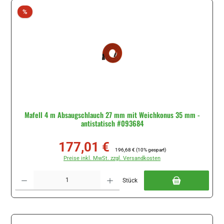
Rabatt
%
Mafell 4 m Absaugschlauch 27 mm mit Weichkonus 35 mm -
antistatisch #093684
177,01 €
Verkaufspreis:
Regulärer Preis:
196,68 €
(10% gespart)
Preise inkl. MwSt. zzgl. Versandkosten
Produkt Anzahl: Gib den gewünschten Wert ein oder benutze die Schaltflächen um di
Stück