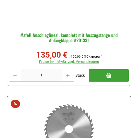
Mafell Anschlaglineal, komplett mit Auszugstange und
Ablängklappe #201331
135,00 €
Verkaufspreis:
Regulärer Preis:
150,00 €
(10% gespart)
Preise inkl. MwSt. zzgl. Versandkosten
Produkt Anzahl: Gib den gewünschten Wert ein oder benutze die Schaltflächen um di
Stück
Rabatt
%