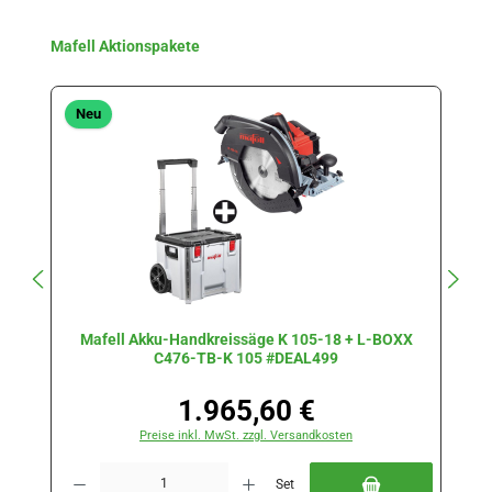
Produktgalerie überspringen
Mafell Aktionspakete
Neu
Mafell Akku-Handkreissäge K 105-18 + L-BOXX
C476-TB-K 105 #DEAL499
1.965,60 €
Regulärer Preis:
Preise inkl. MwSt. zzgl. Versandkosten
Produkt Anzahl: Gib den gewünschten Wert ein oder benutze die Schaltflächen 
P
Set