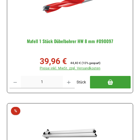
Mafell 1 Stück Dübelbohrer HW 8 mm #090097
39,96 €
Verkaufspreis:
Regulärer Preis:
44,40 €
(10% gespart)
Preise inkl. MwSt. zzgl. Versandkosten
Produkt Anzahl: Gib den gewünschten Wert ein oder benutze die Schaltflächen um di
Stück
Rabatt
%