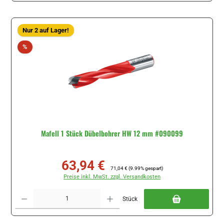
Nur 2 auf Lager!
Rabatt
%
Mafell 1 Stück Dübelbohrer HW 12 mm #090099
63,94 €
Verkaufspreis:
Regulärer Preis:
71,04 €
(9.99% gespart)
Preise inkl. MwSt. zzgl. Versandkosten
Produkt Anzahl: Gib den gewünschten Wert ein oder benutze die Schaltflächen um di
Stück