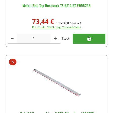
Mafell Roll-Top Rucksack TZ-RS14 RT #095296
73,44 €
Verkaufspreis:
Regulärer Preis:
81,60 €
(10% gespart)
Preise inkl. MwSt. zzgl. Versandkosten
Produkt Anzahl: Gib den gewünschten Wert ein oder benutze die Schaltflächen um di
Stück
Rabatt
%