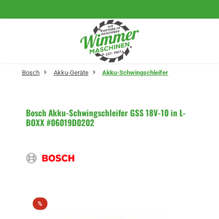
Zum Hauptinhalt springen
Bosch
Akku-Geräte
Akku-Schwingschleifer
Bosch Akku-Schwingschleifer GSS 18V-10 in L-
BOXX #06019D0202
Bildergalerie überspringen
Rabatt
%