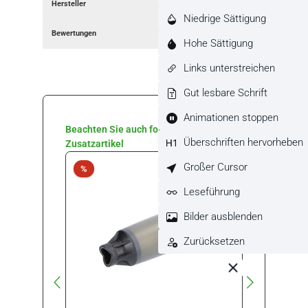
Hersteller
Niedrige Sättigung
Bewertungen
Hohe Sättigung
Links unterstreichen
Gut lesbare Schrift
Animationen stoppen
Produktgalerie überspringen
Beachten Sie auch folgende
Überschriften hervorheben
Zusatzartikel
Großer Cursor
Rabatt
Rabat
%
%
Leseführung
Bilder ausblenden
Zurücksetzen