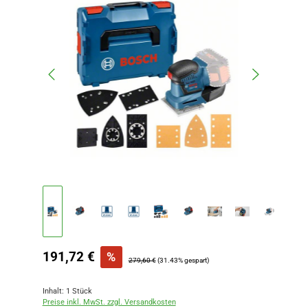
Verkaufspreis:
191,72 €
%
Regulärer Preis:
279,60 €
(31.43% gespart)
Inhalt:
1 Stück
Preise inkl. MwSt. zzgl. Versandkosten