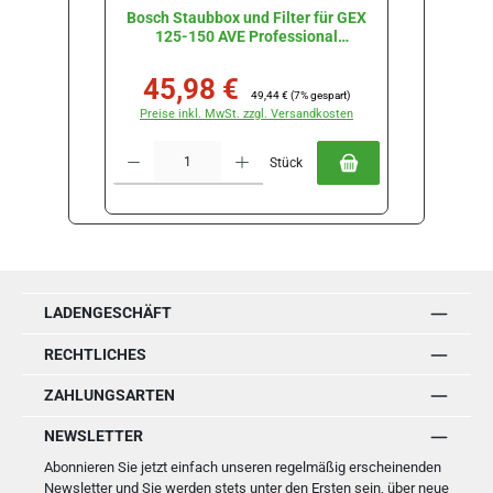
Bosch Staubbox und Filter für GEX
Bo
125-150 AVE Professional
#2605411233
45,98 €
17
Verkaufspreis:
Regulärer Preis:
Verkau
49,44 €
(7% gespart)
Preise inkl. MwSt. zzgl. Versandkosten
Preise
Produkt Anzahl: Gib den gewünschten Wert ein oder benutze die Schal
Produkt Anz
Stück
LADENGESCHÄFT
RECHTLICHES
ZAHLUNGSARTEN
NEWSLETTER
Abonnieren Sie jetzt einfach unseren regelmäßig erscheinenden
Newsletter und Sie werden stets unter den Ersten sein, über neue