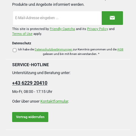
Produkte und Angebote informiert werden.
E-
Mail-
Adresse
*
This site is protected by
Friendly Captcha
and its
Privacy Policy
and
Terms of Use
apply.
Datenschutz
Ich habe die
Datenschutzbestimmungen
zur Kenntnis genommen und die
AGB
gelesen und bin mit ihnen einverstanden.
*
SERVICE-HOTLINE
Unterstützung und Beratung unter:
+43 6229 20410
Mo-Fr, 08:00 - 17:15 Uhr
Oder über unser
Kontaktformular
.
Vertrag widerrufen