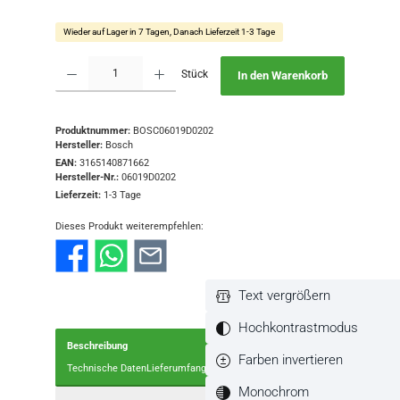
Wieder auf Lager in 7 Tagen, Danach Lieferzeit 1-3 Tage
Produkt Anzahl: Gib den gewünschten Wert ein oder benutze die Schaltflächen
Stück
In den Warenkorb
Produktnummer:
BOSC06019D0202
Hersteller:
Bosch
EAN:
3165140871662
Hersteller-Nr.:
06019D0202
Lieferzeit:
1-3 Tage
Dieses Produkt weiterempfehlen:
Text vergrößern
Hochkontrastmodus
Beschreibung
Farben invertieren
Technische DatenLieferumfang
Monochrom