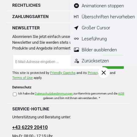
RECHTLICHES
Animationen stoppen
Überschriften hervorheben
ZAHLUNGSARTEN
Großer Cursor
NEWSLETTER
Abonnieren Sie jetzt einfach unseren regelmäßig erscheinenden
Leseführung
Newsletter und Sie werden stets unter den Ersten sein, über neue
Produkte und Angebote informiert werden.
Bilder ausblenden
E-
Zurücksetzen
Mail-
Adresse
*
This site is protected by
Friendly Captcha
and its
Privacy Policy
and
Terms of Use
apply.
Datenschutz
Ich habe die
Datenschutzbestimmungen
zur Kenntnis genommen und die
AGB
gelesen und bin mit ihnen einverstanden.
*
SERVICE-HOTLINE
Unterstützung und Beratung unter:
+43 6229 20410
Mo-Fr, 08:00 - 17:15 Uhr