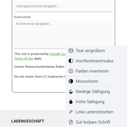
Kommentar
Text vergrößern
This site is protected by
Friendly Captcha
and its
Privacy Policy
and
Terms of Use
apply.
Hochkontrastmodus
Unsere Datenschutzhinweise finden Sie
hier
.
Farben invertieren
Die mit einem Stern (*) markierten Felder sind Pflichtfelder.
Monochrom
Widerruf bestätigen
Niedrige Sättigung
Hohe Sättigung
Links unterstreichen
LADENGESCHÄFT
Gut lesbare Schrift