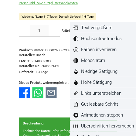
Preise inkl. MwSt. zzgl. Versandkosten
Wieder auf Lager in 7 Tagen, Danach Lieferzeit 1-3 Tage
Text vergrößern
Produkt Anzahl: Gib den gewünschten Wert ein oder benutze die Schaltflächen
Stück
In den Warenkorb
Hochkontrastmodus
Farben invertieren
Produktnummer:
BOSC2608629391
Hersteller:
Bosch
Monochrom
EAN:
3165140802383
Hersteller-Nr.:
2608629391
Niedrige Sättigung
Lieferzeit:
1-3 Tage
Hohe Sättigung
Dieses Produkt weiterempfehlen:
Links unterstreichen
Gut lesbare Schrift
Animationen stoppen
Beschreibung
Überschriften hervorheben
Technische DatenLieferumfangKombinierte Karton- /
Kunststoffverpackung, Blister, mit Euroloch
Mehr