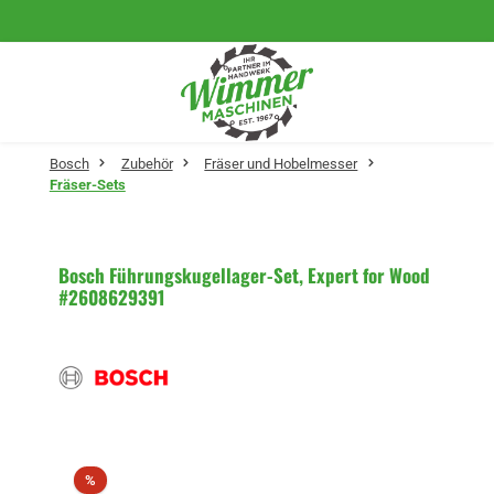
Zum Hauptinhalt springen
Bosch
Zubehör
Fräser und Hobelmesser
Fräser-Sets
Bosch Führungskugellager-Set, Expert for Wood
#2608629391
Bildergalerie überspringen
Rabatt
%