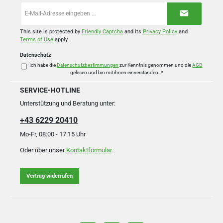
E-
Mail-
Adresse
*
This site is protected by
Friendly Captcha
and its
Privacy Policy
and
Terms of Use
apply.
Datenschutz
Ich habe die
Datenschutzbestimmungen
zur Kenntnis genommen und die
AGB
gelesen und bin mit ihnen einverstanden.
*
SERVICE-HOTLINE
Unterstützung und Beratung unter:
+43 6229 20410
Mo-Fr, 08:00 - 17:15 Uhr
Oder über unser
Kontaktformular
.
Vertrag widerrufen