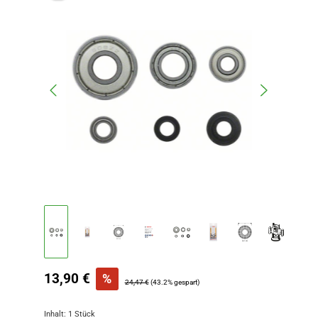
Verkaufspreis:
13,90 €
%
Regulärer Preis:
24,47 €
(43.2% gespart)
Inhalt:
1 Stück