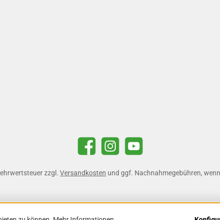
Facebook
Instagram
YouTube
 Mehrwertsteuer zzgl.
Versandkosten
und ggf. Nachnahmegebühren, wenn 
bieten zu können.
Mehr Informationen ...
Konfigu