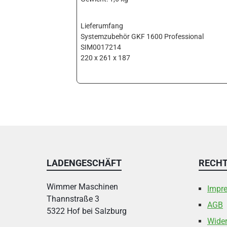
Lieferumfang
Systemzubehör GKF 1600 Professional
SIM0017214
220 x 261 x 187
LADENGESCHÄFT
RECHT
Wimmer Maschinen
Impr
Thannstraße 3
AGB
5322 Hof bei Salzburg
Wider