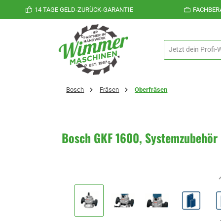
14 TAGE GELD-ZURÜCK-GARANTIE
FACHBER
 Hauptinhalt springen
Zur Suche springen
Zur Hauptnavigation springen
Bosch
Fräsen
Oberfräsen
Bosch GKF 1600, Systemzubehör
Bildergalerie überspringen