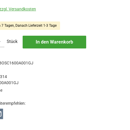
 zzgl. Versandkosten
n 7 Tagen, Danach Lieferzeit 1-3 Tage
b den gewünschten Wert ein oder benutze die Schaltflächen um die Anzah
Stück
In den Warenkorb
BOSC1600A001GJ
1314
00A001GJ
ge
iterempfehlen: