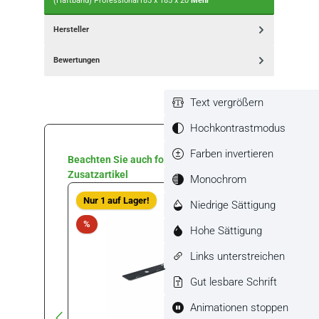
(Haftband) Professional185 x 185 x 20
Mehr
Hersteller
Bewertungen
Text vergrößern
Hochkontrastmodus
Farben invertieren
Produktgalerie überspringen
Beachten Sie auch folgende
Zusatzartikel
Monochrom
Rabat
Nur 1 auf Lager!
%
Niedrige Sättigung
Rabatt
%
Hohe Sättigung
Links unterstreichen
Gut lesbare Schrift
Animationen stoppen