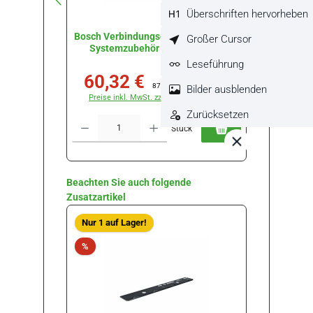
Überschriften hervorheben
Bosch Verbindungselement FSN VEL,
Bosch K
Großer Cursor
Systemzubehör #1600Z00009
F
Leseführung
60,32 €
60
Verkaufspreis:
Regulärer Preis:
Verkau
87,60 €
(31.14% gespart)
Bilder ausblenden
Preise inkl. MwSt. zzgl. Versandkosten
Preise
Zurücksetzen
Produkt Anzahl: Gib den gewünschten Wert ein oder benutze die Schal
Produkt Anz
Stück
Produktgalerie überspringen
Beachten Sie auch folgende
Zusatzartikel
Rabat
Nur 1 auf Lager!
%
Rabatt
%