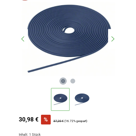
Verkaufspreis:
30,98 €
%
Regulärer Preis:
37,20 €
(16.72% gespart)
Inhalt:
1 Stück