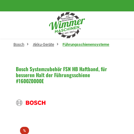
Zum Hauptinhalt springen
Bosch
Akku-Geräte
Führungsschienensysteme
Bosch Systemzubehör FSN HB Haftband, für
besseren Halt der Führungsschiene
#1600Z0000E
Bildergalerie überspringen
Rabatt
%