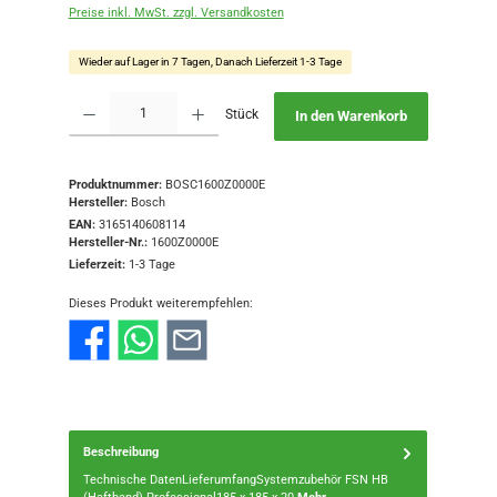
Preise inkl. MwSt. zzgl. Versandkosten
Wieder auf Lager in 7 Tagen, Danach Lieferzeit 1-3 Tage
Produkt Anzahl: Gib den gewünschten Wert ein oder benutze die Schaltflächen
Stück
In den Warenkorb
Produktnummer:
BOSC1600Z0000E
Hersteller:
Bosch
EAN:
3165140608114
Hersteller-Nr.:
1600Z0000E
Lieferzeit:
1-3 Tage
Dieses Produkt weiterempfehlen:
Beschreibung
Technische DatenLieferumfangSystemzubehör FSN HB