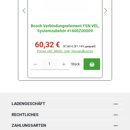
Bosch Verbindungselement FSN VEL,
Bosch K
Systemzubehör #1600Z00009
F
60,32 €
60
Verkaufspreis:
Regulärer Preis:
Verkau
87,60 €
(31.14% gespart)
Preise inkl. MwSt. zzgl. Versandkosten
Preise
Produkt Anzahl: Gib den gewünschten Wert ein oder benutze die Schal
Produkt Anz
Stück
LADENGESCHÄFT
RECHTLICHES
ZAHLUNGSARTEN