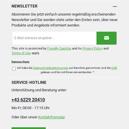
NEWSLETTER
Abonnieren Sie jetzt einfach unseren regelmäßig erscheinenden
Newsletter und Sie werden stets unter den Ersten sein, über neue
Produkte und Angebote informiert werden.
E-
Mail-
Adresse
*
This site is protected by
Friendly Captcha
and its
Privacy Policy
and
Terms of Use
apply.
Datenschutz
Ich habe die
Datenschutzbestimmungen
zur Kenntnis genommen und die
AGB
gelesen und bin mit ihnen einverstanden.
*
SERVICE-HOTLINE
Unterstützung und Beratung unter:
+43 6229 20410
Mo-Fr, 08:00 - 17:15 Uhr
Oder über unser
Kontaktformular
.