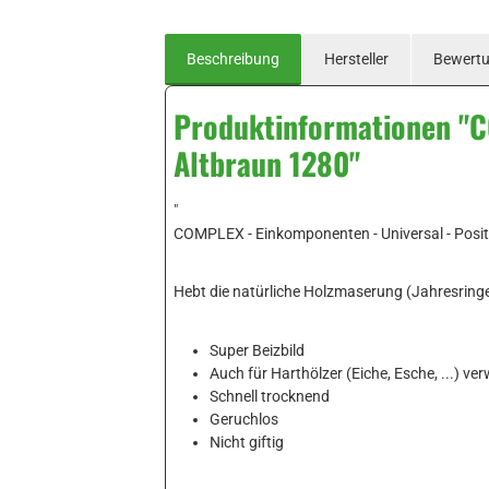
Beschreibung
Hersteller
Bewert
Produktinformationen "CO
Altbraun 1280"
"
COMPLEX - Einkomponenten - Universal - Positiv
Hebt die natürliche Holzmaserung (Jahresring
Super Beizbild
Auch für Harthölzer (Eiche, Esche, ...) v
Schnell trocknend
Geruchlos
Nicht giftig