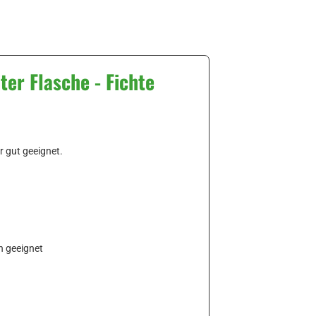
er Flasche - Fichte
r gut geeignet.
n geeignet