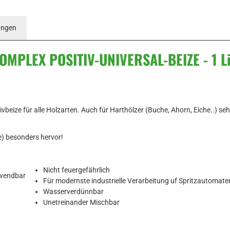
ungen
MPLEX POSITIV-UNIVERSAL-BEIZE - 1 Lit
beize für alle Holzarten. Auch für Harthölzer (Buche, Ahorn, Eiche..) seh
e) besonders hervor!
Nicht feuergefährlich
erwendbar
Für modernste industrielle Verarbeitung uf Spritzautomate
Wasserverdünnbar
Unetreinander Mischbar