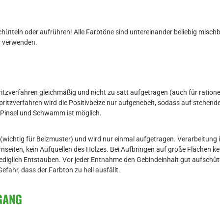
hütteln oder aufrühren! Alle Farbtöne sind untereinander beliebig misch
r verwenden.
tzverfahren gleichmäßig und nicht zu satt aufgetragen (auch für rationel
ritzverfahren wird die Positivbeize nur aufgenebelt, sodass auf stehen
t Pinsel und Schwamm ist möglich.
(wichtig für Beizmuster) und wird nur einmal aufgetragen. Verarbeitung i
irnseiten, kein Aufquellen des Holzes. Bei Aufbringen auf große Flächen k
 lediglich Entstauben. Vor jeder Entnahme den Gebindeinhalt gut aufschüt
efahr, dass der Farbton zu hell ausfällt.
GANG