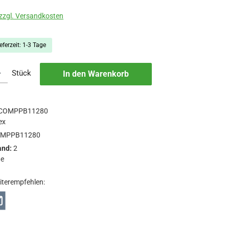
 zzgl. Versandkosten
eferzeit: 1-3 Tage
b den gewünschten Wert ein oder benutze die Schaltflächen um die Anzah
Stück
In den Warenkorb
COMPPB11280
ex
MPPB11280
and:
2
ge
iterempfehlen: