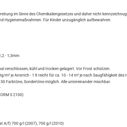
ereitung im Sinne des Chemikaliengesetzes und daher nicht kennzeichnugs
 und Hygienemaßnahmen. Für Kinder unzugänglich aufbewahren.
 1,2 - 1,3mm
nal verschlossen, kühl und trocken gelagert. Vor Frost schützen.
g/m² je Anstrich - 1 lt reicht für ca. 10 - 14 m² je nach Saugfähigkeit des 
 30 Farbtöne, Sondertöne möglich. Alle untereinander mischbar.
r
NORM S 2100)
t A/f) 700 g/l (2007), 700 g/l (2010)