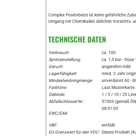
Complex Positivbeize ist keine gefährliche Zub
Umgang mit Chemikalien üblichen Vorsichts-
TECHNISCHE DATEN
Verbrauch:
ca. 100
Spritzeinstellung:
ca. 1,5 bar - Düse
Geruch:
angenehm mild
Lagerfähigkeit:
mind. 2 Jahr origi
Mindesteinbringmenge:
unverdünnt 60 - 80
Farbtöne:
Laut Musterkarte.
Gebinde:
1 / 5 / 10 / 25 Lite
Abfallschlüssel Nr.:
57303 (gemäß Ö
08 01 03
EWC/EAK:
VBF:
entfällt
EU-Grenzwert für den VOC-
Dieses Produkt (Ka