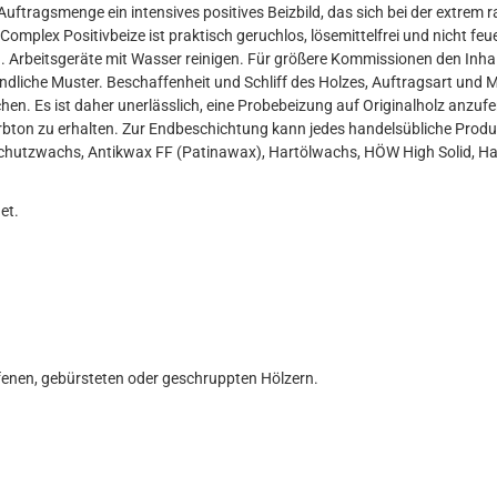
 Auftragsmenge ein intensives positives Beizbild, das sich bei der extrem
plex Positivbeize ist praktisch geruchlos, lösemittelfrei und nicht feuer
Arbeitsgeräte mit Wasser reinigen. Für größere Kommissionen den Inhalt
indliche Muster. Beschaffenheit und Schliff des Holzes, Auftragsart und 
n. Es ist daher unerlässlich, eine Probebeizung auf Originalholz anzuf
bton zu erhalten. Zur Endbeschichtung kann jedes handelsübliche Produ
hutzwachs, Antikwax FF (Patinawax), Hartölwachs, HÖW High Solid, Har
et.
iffenen, gebürsteten oder geschruppten Hölzern.