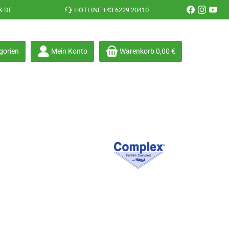
& DE
HOTLINE +43 6229 20410
gorien
Mein Konto
Warenkorb
0,00 €