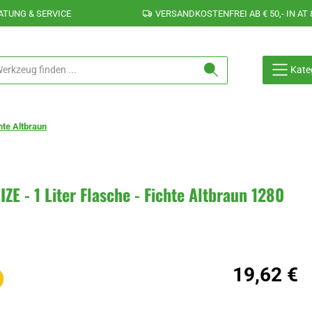
ATUNG & SERVICE
VERSANDKOSTENFREI AB € 50,- IN AT 
Kate
hte Altbraun
 - 1 Liter Flasche - Fichte Altbraun 1280
Regulärer Preis:
19,62 €