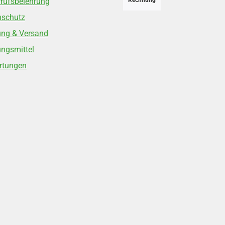
rufsbelehrung
Rechnung
nschutz
ung & Versand
ngsmittel
rtungen