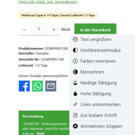
Preise inkl. MwSt. zzgl. Versandkosten
Wieder auf Lager in 14 Tagen, Danach Lieferzeit 1-3 Tage
Produkt Anzahl: Gib den gewünschten Wert ein oder benutze die Schaltflächen
Stück
In den Warenkorb
Text vergrößern
Produktnummer:
COMPPB51180
Hochkontrastmodus
Hersteller:
Complex
Hersteller-Nr.:
COMPPB51180
Farben invertieren
Lieferzeit:
1-3 Tage
Monochrom
Dieses Produkt weiterempfehlen:
Niedrige Sättigung
Hohe Sättigung
Links unterstreichen
Gut lesbare Schrift
Beschreibung
"COMPLEX - Einkomponenten - Universal - Positivbeize für
Animationen stoppen
alle Holzarten. Auch für Harthölzer (Buche, Ahorn, Eiche..)
sehr gu…
Mehr