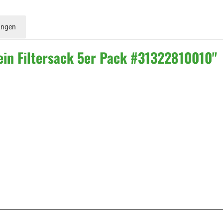
ungen
ein Filtersack 5er Pack #31322810010"