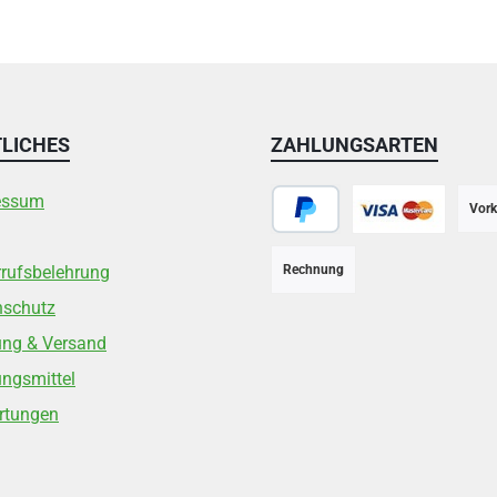
LICHES
ZAHLUNGSARTEN
essum
Vork
PayPal
Kreditkarte
rufsbelehrung
Rechnung
nschutz
ung & Versand
ngsmittel
rtungen