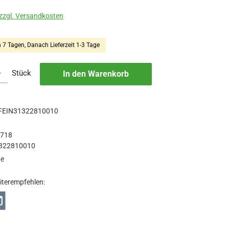
 zzgl. Versandkosten
n 7 Tagen, Danach Lieferzeit 1-3 Tage
b den gewünschten Wert ein oder benutze die Schaltflächen um die Anzah
Stück
In den Warenkorb
FEIN31322810010
7718
322810010
ge
iterempfehlen: