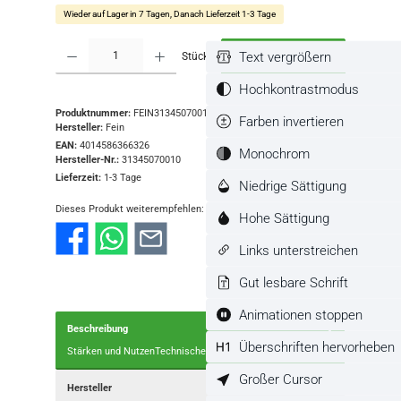
Wieder auf Lager in 7 Tagen, Danach Lieferzeit 1-3 Tage
Produkt Anzahl: Gib den gewünschten Wert ein oder benutze die Schaltflächen
Text vergrößern
Stück
In den Warenkorb
Hochkontrastmodus
Produktnummer:
FEIN31345070010
Farben invertieren
Hersteller:
Fein
EAN:
4014586366326
Monochrom
Hersteller-Nr.:
31345070010
Lieferzeit:
1-3 Tage
Niedrige Sättigung
Dieses Produkt weiterempfehlen:
Hohe Sättigung
Links unterstreichen
Gut lesbare Schrift
Animationen stoppen
Beschreibung
Überschriften hervorheben
Stärken und NutzenTechnische DatenLieferumfang
Mehr
Großer Cursor
Hersteller