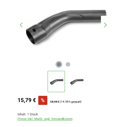
Verkaufspreis:
15,79 €
%
Regulärer Preis:
18,48 €
(14.56% gespart)
Inhalt:
1 Stück
Preise inkl. MwSt. zzgl. Versandkosten