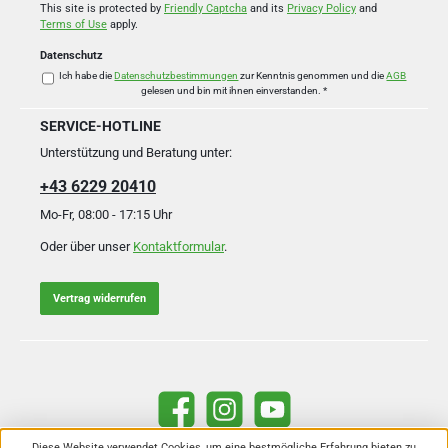
*
This site is protected by
Friendly Captcha
and its
Privacy Policy
and
Terms of Use
apply.
Datenschutz
Ich habe die
Datenschutzbestimmungen
zur Kenntnis genommen und die
AGB
gelesen und bin mit ihnen einverstanden.
*
SERVICE-HOTLINE
Unterstützung und Beratung unter:
+43 6229 20410
Mo-Fr, 08:00 - 17:15 Uhr
Oder über unser
Kontaktformular
.
Vertrag widerrufen
Facebook
Instagram
YouTube
Diese Website verwendet Cookies, um eine bestmögliche Erfahrung bieten zu