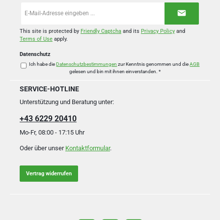
E-
Mail-
Adresse
*
This site is protected by
Friendly Captcha
and its
Privacy Policy
and
Terms of Use
apply.
Datenschutz
Ich habe die
Datenschutzbestimmungen
zur Kenntnis genommen und die
AGB
gelesen und bin mit ihnen einverstanden.
*
SERVICE-HOTLINE
Unterstützung und Beratung unter:
+43 6229 20410
Mo-Fr, 08:00 - 17:15 Uhr
Oder über unser
Kontaktformular
.
Vertrag widerrufen