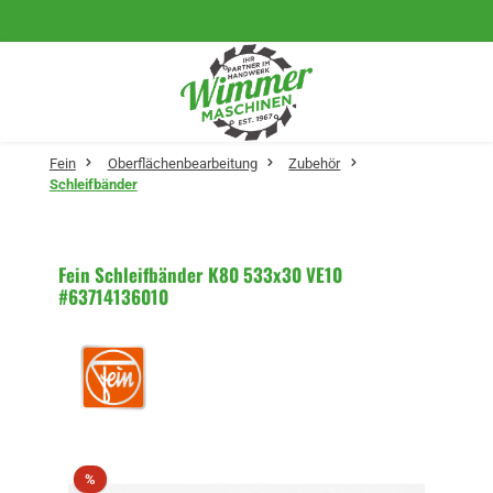
Zum Hauptinhalt springen
Fein
Oberflächenbearbeitung
Zubehör
Schleifbänder
Fein Schleifbänder K80 533x30 VE10
#63714136010
Bildergalerie überspringen
Rabatt
%