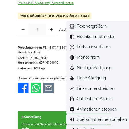
Preise inkl. MwSt. zzgl. Versandkosten
Wieder auf Lager in 7 Tagen, Danach Lieferzeit 1-3 Tage
Text vergrößern
Produkt Anzahl: Gib den gewünschten Wert ein oder benutze die Schaltflächen
Stück
In den Warenkorb
Hochkontrastmodus
Farben invertieren
Produktnummer:
FEIN63714136010
Hersteller:
Fein
Monochrom
EAN:
4014586329512
Hersteller-Nr.:
63714136010
Niedrige Sättigung
Lieferzeit:
1-3 Tage
Hohe Sättigung
Dieses Produkt weiterempfehlen:
Links unterstreichen
Gut lesbare Schrift
Animationen stoppen
Beschreibung
Überschriften hervorheben
Stärken und NutzenTechnische DatenKorn: 80Lieferumfang
Mehr