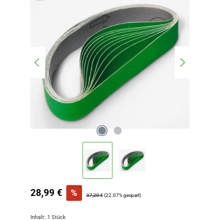
Verkaufspreis:
28,99 €
%
Regulärer Preis:
37,20 €
(22.07% gespart)
Inhalt:
1 Stück