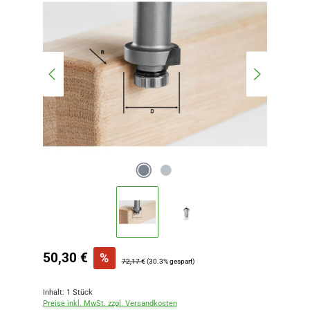
Verkaufspreis:
50,30 €
%
Regulärer Preis:
72,17 €
(30.3% gespart)
Inhalt:
1 Stück
Preise inkl. MwSt. zzgl. Versandkosten