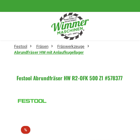
Zum Hauptinhalt springen
Festool
Fräsen
Fräswerkzeuge
Abrundfräser HW mit Anlaufkugellager
Festool Abrundfräser HW R2-OFK 500 Z1 #578377
Bildergalerie überspringen
Rabatt
%