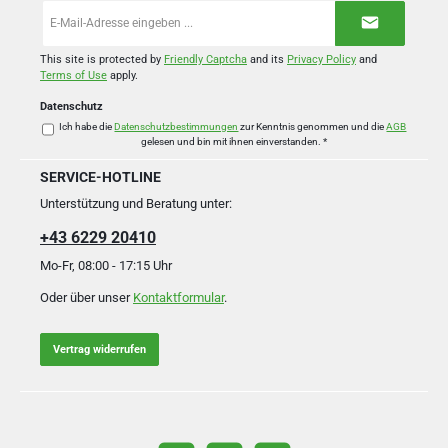
E-
Mail-
Adresse
*
This site is protected by
Friendly Captcha
and its
Privacy Policy
and
Terms of Use
apply.
Datenschutz
Ich habe die
Datenschutzbestimmungen
zur Kenntnis genommen und die
AGB
gelesen und bin mit ihnen einverstanden.
*
SERVICE-HOTLINE
Unterstützung und Beratung unter:
+43 6229 20410
Mo-Fr, 08:00 - 17:15 Uhr
Oder über unser
Kontaktformular
.
Vertrag widerrufen