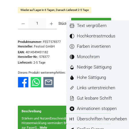
Wieder auf Lager in 6 Tagen, Danach Lieferzeit 2-5 Tage
Produkt Anzahl: Gib den gewünschten Wert ein oder benutze die Schaltflächen
Stück
In den Warenkorb
Text vergrößern
Hochkontrastmodus
Produktnummer:
FEST578377
Farben invertieren
Hersteller:
Festool GmbH
EAN:
4014549451182
Monochrom
Hersteller-Nr.:
578377
Lieferzeit:
2-5 Tage
Niedrige Sättigung
Dieses Produkt weiterempfehlen:
Hohe Sättigung
Links unterstreichen
Gut lesbare Schrift
Animationen stoppen
Beschreibung
Überschriften hervorheben
Stärken und NutzenEinschneidiger Fräser (Z1): Reduzierte
Hitzeentwicklung vermindert Brandspuren beim Fräsen quer
zur FaserS…
Mehr