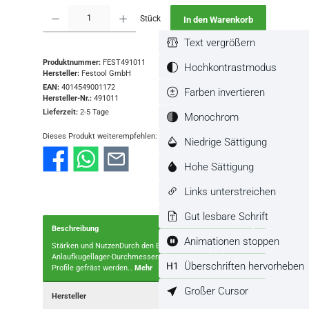
Produkt Anzahl: Gib den gewünschten Wert ein oder benutze die Schaltflächen
Stück
In den Warenkorb
Text vergrößern
Produktnummer:
FEST491011
Hochkontrastmodus
Hersteller:
Festool GmbH
EAN:
4014549001172
Farben invertieren
Hersteller-Nr.:
491011
Lieferzeit:
2-5 Tage
Monochrom
Dieses Produkt weiterempfehlen:
Niedrige Sättigung
Hohe Sättigung
Links unterstreichen
Gut lesbare Schrift
Beschreibung
Animationen stoppen
Stärken und NutzenDurch den Einsatz von verschieden
Anlaufkugellager-Durchmessern können verschiedene
Überschriften hervorheben
Profile gefräst werden…
Mehr
Großer Cursor
Hersteller