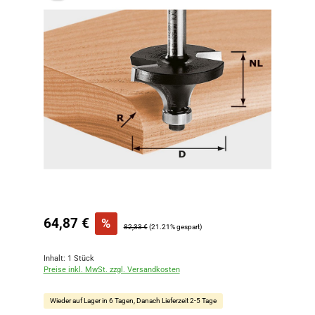
Verkaufspreis:
64,87 €
%
Regulärer Preis:
82,33 €
(21.21% gespart)
Inhalt:
1 Stück
Preise inkl. MwSt. zzgl. Versandkosten
Wieder auf Lager in 6 Tagen, Danach Lieferzeit 2-5 Tage