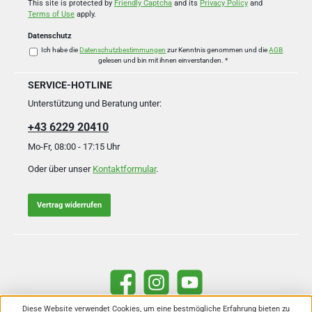
*
This site is protected by
Friendly Captcha
and its
Privacy Policy
and
Terms of Use
apply.
Datenschutz
Ich habe die
Datenschutzbestimmungen
zur Kenntnis genommen und die
AGB
gelesen und bin mit ihnen einverstanden.
*
SERVICE-HOTLINE
Unterstützung und Beratung unter:
+43 6229 20410
Mo-Fr, 08:00 - 17:15 Uhr
Oder über unser
Kontaktformular
.
Vertrag widerrufen
Facebook
Instagram
YouTube
Diese Website verwendet Cookies, um eine bestmögliche Erfahrung bieten zu