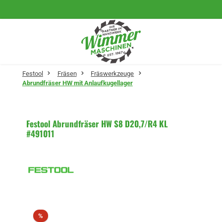
Zum Hauptinhalt springen
Festool
Fräsen
Fräswerkzeuge
Abrundfräser HW mit Anlaufkugellager
Festool Abrundfräser HW S8 D20,7/R4 KL
#491011
Bildergalerie überspringen
Rabatt
%