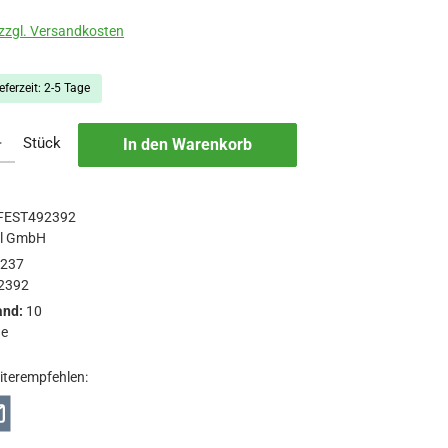
 zzgl. Versandkosten
eferzeit: 2-5 Tage
b den gewünschten Wert ein oder benutze die Schaltflächen um die Anzah
Stück
In den Warenkorb
FEST492392
ol GmbH
2237
2392
and:
10
ge
iterempfehlen: