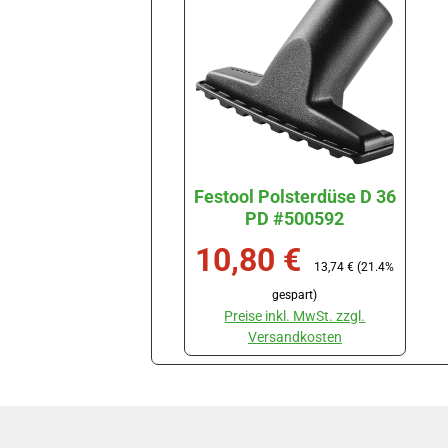
Festool Polsterdüse D 36
PD #500592
10,80 €
Verkaufspreis:
Regulärer Preis:
13,74 €
(21.4%
Produkt Anzahl: Gib den gewünschten W
gespart)
Stück
Preise inkl. MwSt. zzgl.
Versandkosten