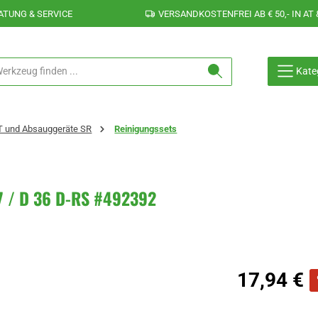
ATUNG & SERVICE
VERSANDKOSTENFREI AB € 50,- IN AT 
Kate
T und Absauggeräte SR
Reinigungssets
27 / D 36 D-RS #492392
Verkaufspreis:
17,94 €