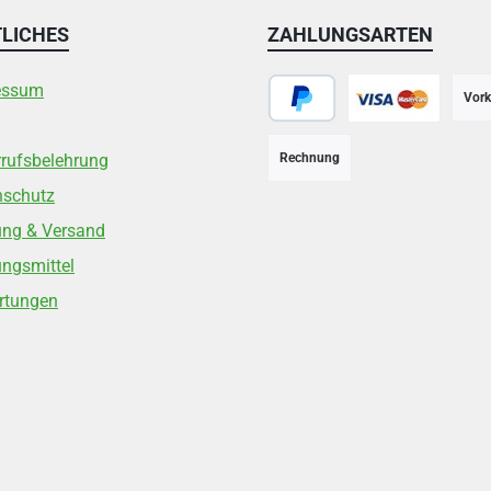
LICHES
ZAHLUNGSARTEN
essum
Vork
PayPal
Kreditkarte
rufsbelehrung
Rechnung
nschutz
ung & Versand
ngsmittel
rtungen