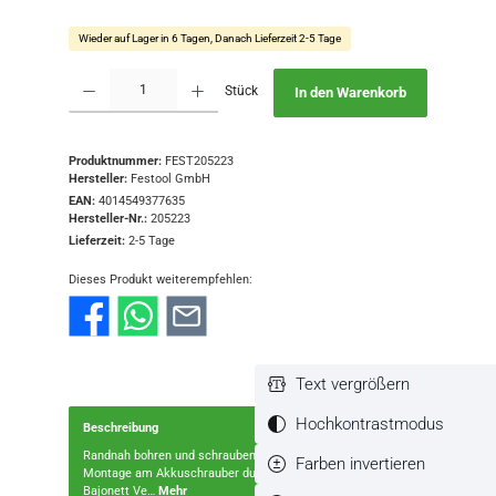
Wieder auf Lager in 6 Tagen, Danach Lieferzeit 2-5 Tage
Produkt Anzahl: Gib den gewünschten Wert ein oder benutze die Schaltflächen
Stück
In den Warenkorb
Produktnummer:
FEST205223
Hersteller:
Festool GmbH
EAN:
4014549377635
Hersteller-Nr.:
205223
Lieferzeit:
2-5 Tage
Dieses Produkt weiterempfehlen:
Text vergrößern
Hochkontrastmodus
Beschreibung
Randnah bohren und schrauben.Stärken und NutzenEinfache
Farben invertieren
Montage am Akkuschrauber durch FastFix-Schnittstelle und
Bajonett Ve…
Mehr