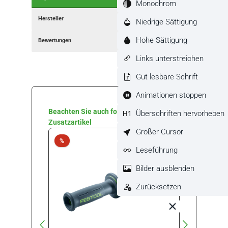
Monochrom
Hersteller
Niedrige Sättigung
Hohe Sättigung
Bewertungen
Links unterstreichen
Gut lesbare Schrift
Animationen stoppen
Produktgalerie überspringen
Beachten Sie auch folgende
Überschriften hervorheben
Zusatzartikel
Großer Cursor
Rabatt
Rabat
%
%
Leseführung
Bilder ausblenden
Zurücksetzen