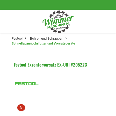
Zum Hauptinhalt springen
Festool
Bohren und Schrauben
Schnellspannbohrfutter und Vorsatzgeräte
Festool Exzentervorsatz EX-UNI #205223
Bildergalerie überspringen
Rabatt
%