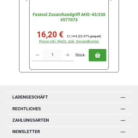
Festool Zusatzhandgriff AHS-43/230
Fest
#577073
16,20 €
152
Verkaufspreis:
Regulärer Preis:
Verkau
21,14 €
(23.37% gespart)
Preise inkl. MwSt. zzgl. Versandkosten
Preise
Produkt Anzahl: Gib den gewünschten Wert ein oder benutze die Schal
Produkt Anz
Stück
LADENGESCHÄFT
RECHTLICHES
ZAHLUNGSARTEN
NEWSLETTER