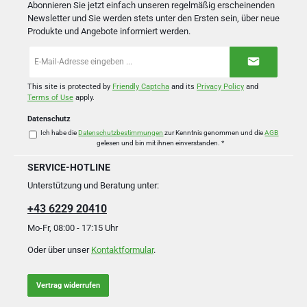
Abonnieren Sie jetzt einfach unseren regelmäßig erscheinenden
Newsletter und Sie werden stets unter den Ersten sein, über neue
Produkte und Angebote informiert werden.
E-
Mail-
Adresse
*
This site is protected by
Friendly Captcha
and its
Privacy Policy
and
Terms of Use
apply.
Datenschutz
Ich habe die
Datenschutzbestimmungen
zur Kenntnis genommen und die
AGB
gelesen und bin mit ihnen einverstanden.
*
SERVICE-HOTLINE
Unterstützung und Beratung unter:
+43 6229 20410
Mo-Fr, 08:00 - 17:15 Uhr
Oder über unser
Kontaktformular
.
Vertrag widerrufen