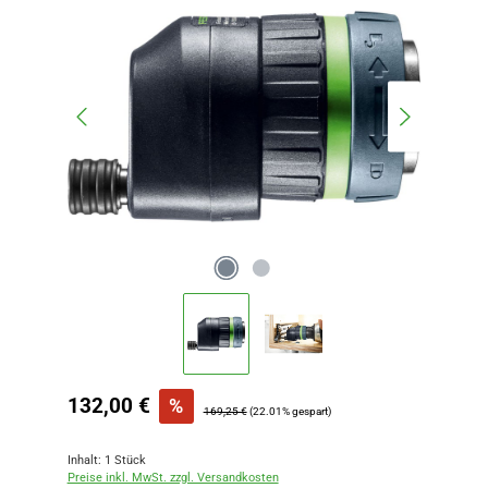
Verkaufspreis:
132,00 €
%
Regulärer Preis:
169,25 €
(22.01% gespart)
Inhalt:
1 Stück
Preise inkl. MwSt. zzgl. Versandkosten