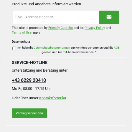
Produkte und Angebote informiert werden.
E-
Mail-
Adresse
*
This site is protected by
Friendly Captcha
and its
Privacy Policy
and
Terms of Use
apply.
Datenschutz
Ich habe die
Datenschutzbestimmungen
zur Kenntnis genommen und die
AGB
gelesen und bin mit ihnen einverstanden.
*
SERVICE-HOTLINE
Unterstützung und Beratung unter:
+43 6229 20410
Mo-Fr, 08:00 - 17:15 Uhr
Oder über unser
Kontaktformular
.
Vertrag widerrufen