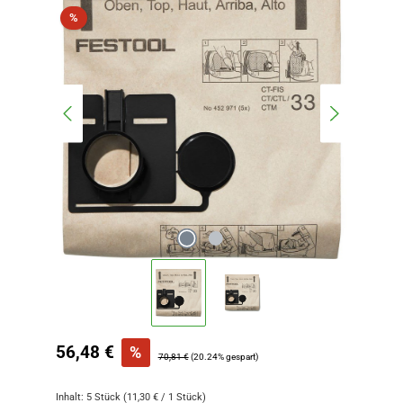
Rabatt
%
Verkaufspreis:
56,48 €
%
Regulärer Preis:
70,81 €
(20.24% gespart)
Inhalt:
5 Stück
(11,30 € / 1 Stück)