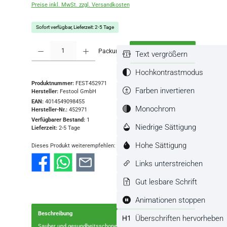
Preise inkl. MwSt. zzgl. Versandkosten
Sofort verfügbar, Lieferzeit: 2-5 Tage
Produkt Anzahl: Gib den gewünschten Wert ein oder benutze die Schaltflächen
Packung
In den Warenkorb
Text vergrößern
Hochkontrastmodus
Produktnummer:
FEST452971
Farben invertieren
Hersteller:
Festool GmbH
EAN:
4014549098455
Monochrom
Hersteller-Nr.:
452971
Verfügbarer Bestand:
1
Niedrige Sättigung
Lieferzeit:
2-5 Tage
Hohe Sättigung
Dieses Produkt weiterempfehlen:
Links unterstreichen
Gut lesbare Schrift
Animationen stoppen
Beschreibung
Überschriften hervorheben
Sauber und gesundheitsschonend arbeiten.Stärken und