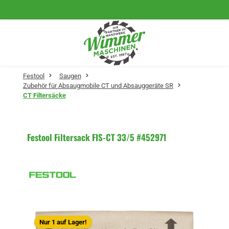
Zum Hauptinhalt springen
Festool
Saugen
Zubehör für Absaugmobile CT und Absauggeräte SR
CT Filtersäcke
Festool Filtersack FIS-CT 33/5 #452971
Bildergalerie überspringen
Nur 1 auf Lager!