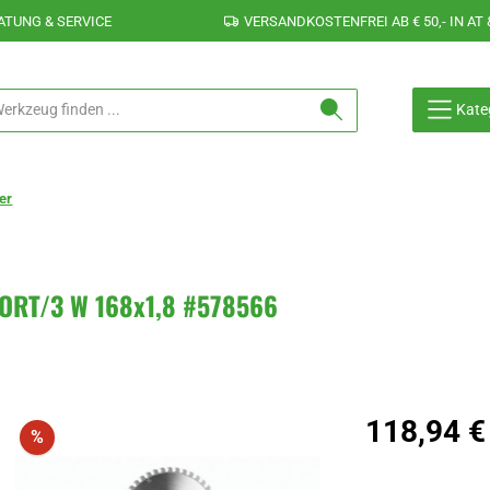
ATUNG & SERVICE
VERSANDKOSTENFREI AB € 50,- IN AT 
Kate
er
-SORT/3 W 168x1,8 #578566
Verkaufspreis:
118,94 €
Rabatt
%