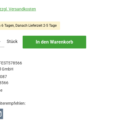
 zzgl. Versandkosten
n 6 Tagen, Danach Lieferzeit 2-5 Tage
b den gewünschten Wert ein oder benutze die Schaltflächen um die Anzah
Stück
In den Warenkorb
FEST578566
ol GmbH
3087
8566
ge
iterempfehlen: