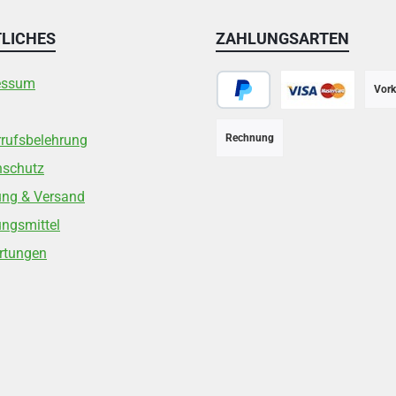
LICHES
ZAHLUNGSARTEN
essum
Vork
PayPal
Kreditkarte
rufsbelehrung
Rechnung
nschutz
ung & Versand
ngsmittel
rtungen