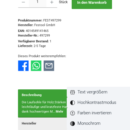
Stück
In den Warenkorb
Produktnummer:
FEST497299
Hersteller:
Festool GmbH
EAN:
4014549141465
Hersteller-Nr.:
497299
Verfügbarer Bestand:
1
Lieferzeit:
2-5 Tage
Dieses Produkt weiterempfehlen:
Text vergrößern
Beschreibung
Hochkontrastmodus
Die Laufsohle für Holz.Stärken und NutzenBesonders
leichtläufige und kratzfeste HartgewebesohleLanglebig
dank hochwertigen M…
Mehr
Farben invertieren
Monochrom
Hersteller