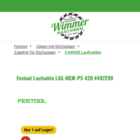
Zum Hauptinhalt springen
Festool
Sägen mit Stichsägen
Zubehör für Stichsägen
CARVEX Laufsohlen
Festool Laufsohle LAS-HGW-PS 420 #497299
Bildergalerie überspringen
Nur 1 auf Lager!
Rabatt