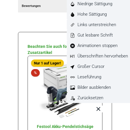
Niedrige Sättigung
Bewertungen
Hohe Sättigung
Links unterstreichen
Gut lesbare Schrift
Animationen stoppen
Produktgalerie überspringen
Beachten Sie auch folgende
Zusatzartikel
Überschriften hervorheben
Nur 1 auf Lager!
Großer Cursor
Rabatt
%
Leseführung
Bilder ausblenden
Zurücksetzen
Festool Akku-Pendelstichsäge