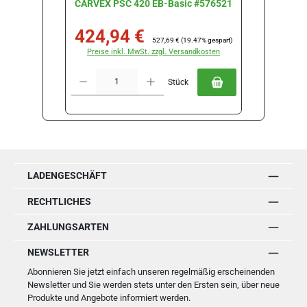
CARVEX PSC 420 EB-Basic #576521
424,94 €
Verkaufspreis:
Regulärer Preis:
527,69 €
(19.47% gespart)
Preise inkl. MwSt. zzgl. Versandkosten
Produkt Anzahl: Gib den gewünschten Wert ein oder benutze die Schal
Stück
LADENGESCHÄFT
RECHTLICHES
ZAHLUNGSARTEN
NEWSLETTER
Abonnieren Sie jetzt einfach unseren regelmäßig erscheinenden
Newsletter und Sie werden stets unter den Ersten sein, über neue
Produkte und Angebote informiert werden.