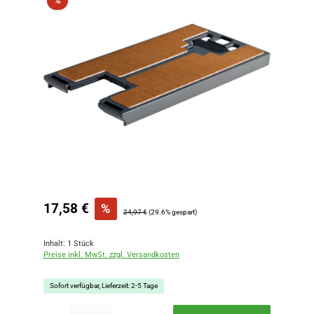
%
Verkaufspreis:
17,58 €
%
Regulärer Preis:
24,97 €
(29.6% gespart)
Inhalt:
1 Stück
Preise inkl. MwSt. zzgl. Versandkosten
Sofort verfügbar, Lieferzeit: 2-5 Tage
Produkt Anzahl: Gib den gewünschten Wert ein oder benutze die Schaltflächen