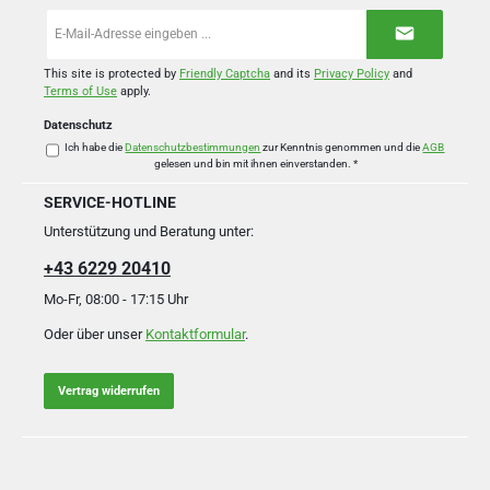
E-
Mail-
Adresse
*
This site is protected by
Friendly Captcha
and its
Privacy Policy
and
Terms of Use
apply.
Datenschutz
Ich habe die
Datenschutzbestimmungen
zur Kenntnis genommen und die
AGB
gelesen und bin mit ihnen einverstanden.
*
SERVICE-HOTLINE
Unterstützung und Beratung unter:
+43 6229 20410
Mo-Fr, 08:00 - 17:15 Uhr
Oder über unser
Kontaktformular
.
Vertrag widerrufen