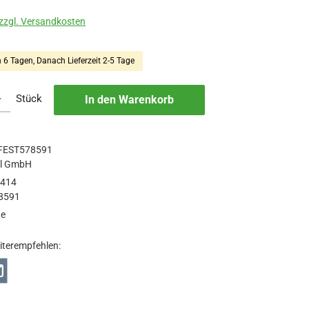
 zzgl. Versandkosten
n 6 Tagen, Danach Lieferzeit 2-5 Tage
b den gewünschten Wert ein oder benutze die Schaltflächen um die Anzah
Stück
In den Warenkorb
FEST578591
ol GmbH
3414
8591
ge
iterempfehlen: