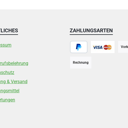
LICHES
ZAHLUNGSARTEN
essum
Vork
PayPal
Kreditkarte
rufsbelehrung
Rechnung
nschutz
ung & Versand
ngsmittel
rtungen