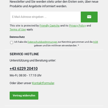
Newsletter und Sie werden stets unter den Ersten sein, über neue
Produkte und Angebote informiert werden.
E-
Mail-
Adresse
*
This site is protected by
Friendly Captcha
and its
Privacy Policy
and
Terms of Use
apply.
Datenschutz
Ich habe die
Datenschutzbestimmungen
zur Kenntnis genommen und die
AGB
gelesen und bin mit ihnen einverstanden.
*
SERVICE-HOTLINE
Unterstützung und Beratung unter:
+43 6229 20410
Mo-Fr, 08:00 - 17:15 Uhr
Oder über unser
Kontaktformular
.
Vertrag widerrufen