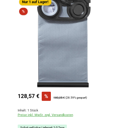
Nur 1 auf Lager!
Rabatt
%
Verkaufspreis:
128,57 €
%
Regulärer Preis:
180,05 €
(28.59% gespart)
Inhalt:
1 Stück
Preise inkl. MwSt. zzgl. Versandkosten
Sofort verfügbar, Lieferzeit: 2-5 Tage