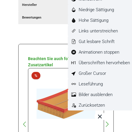
Hersteller
Niedrige Sättigung
Bewertungen
Hohe Sättigung
Links unterstreichen
Gut lesbare Schrift
Animationen stoppen
Produktgalerie überspringen
Beachten Sie auch folgende
Überschriften hervorheben
Zusatzartikel
Großer Cursor
Rabatt
Rabat
%
%
Leseführung
Bilder ausblenden
Zurücksetzen