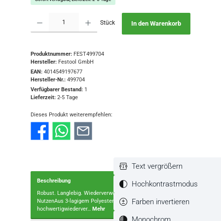
Produkt Anzahl: Gib den gewünschten Wert ein oder benutze die Schaltflächen
Stück
In den Warenkorb
Produktnummer:
FEST499704
Hersteller:
Festool GmbH
EAN:
4014549197677
Hersteller-Nr.:
499704
Verfügbarer Bestand:
1
Lieferzeit:
2-5 Tage
Dieses Produkt weiterempfehlen:
Text vergrößern
Beschreibung
Hochkontrastmodus
Robust. Langlebig. Wiederverwendbar.Stärken und
Farben invertieren
NutzenAus 3-lagigem Polyester-Vlies MaterialReisfest und
hochwertigwiederver…
Mehr
Monochrom