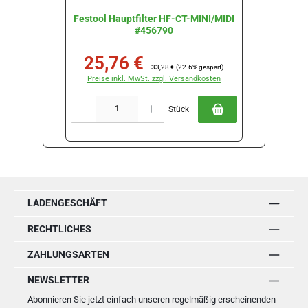
Festool Hauptfilter HF-CT-MINI/MIDI
Festool
#456790
25,76 €
14
Verkaufspreis:
Regulärer Preis:
Verkau
33,28 €
(22.6% gespart)
Preise inkl. MwSt. zzgl. Versandkosten
Preise
Produkt Anzahl: Gib den gewünschten Wert ein oder benutze die Schal
Produkt Anz
Stück
LADENGESCHÄFT
RECHTLICHES
ZAHLUNGSARTEN
NEWSLETTER
Abonnieren Sie jetzt einfach unseren regelmäßig erscheinenden