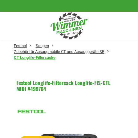
Zum Hauptinhalt springen
Festool
Saugen
Zubehör für Absaugmobile CT und Absauggeräte SR
CT Longlife-Filtersäcke
Festool Longlife-Filtersack Longlife-FIS-CTL
MIDI #499704
Bildergalerie überspringen