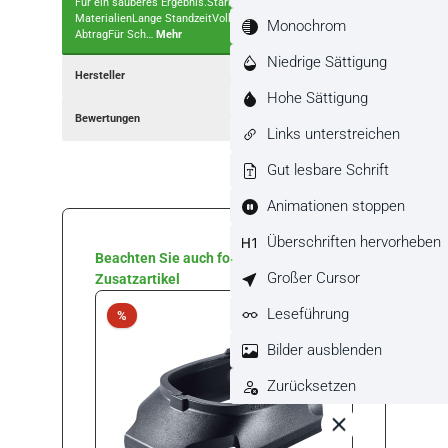
Für ein sauberes Ergebnis.Stärken und NutzenFür abrasive
MaterialienLange StandzeitVollflächige AbsaugungHoher
Monochrom
AbtragFür Sch…
Mehr
Niedrige Sättigung
Hersteller
Hohe Sättigung
Bewertungen
Links unterstreichen
Gut lesbare Schrift
Animationen stoppen
Überschriften hervorheben
Produktgalerie überspringen
Beachten Sie auch folgende
Großer Cursor
Zusatzartikel
Leseführung
Rabatt
Rabat
%
%
Bilder ausblenden
Zurücksetzen