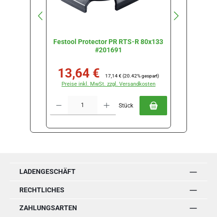
Festool Protector PR RTS-R 80x133
Festool 
#201691
R
13,64 €
34
Verkaufspreis:
Regulärer Preis:
Verkau
17,14 €
(20.42% gespart)
Preise inkl. MwSt. zzgl. Versandkosten
Preise
Produkt Anzahl: Gib den gewünschten Wert ein oder benutze die Schal
Produkt Anz
Stück
LADENGESCHÄFT
RECHTLICHES
ZAHLUNGSARTEN