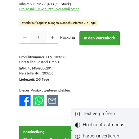
Inhalt:
50 Stück
(0,63 € / 1 Stück)
Preise inkl. MwSt. zzgl. Versandkosten
Wieder auf Lager in 6 Tagen, Danach Lieferzeit 2-5 Tage
Produkt Anzahl: Gib den gewünschten Wert ein oder benutze die Schaltflächen
Packung
In den Warenkorb
Produktnummer:
FEST203286
Hersteller:
Festool GmbH
EAN:
4014549306291
Hersteller-Nr.:
203286
Lieferzeit:
2-5 Tage
Dieses Produkt weiterempfehlen:
Text vergrößern
Hochkontrastmodus
Beschreibung
Farben invertieren