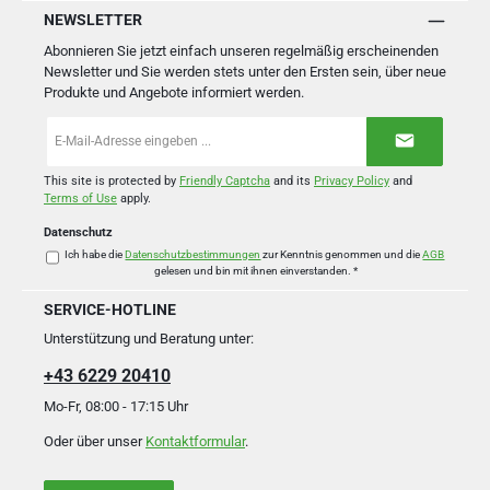
NEWSLETTER
Abonnieren Sie jetzt einfach unseren regelmäßig erscheinenden
Newsletter und Sie werden stets unter den Ersten sein, über neue
Produkte und Angebote informiert werden.
E-
Mail-
Adresse
*
This site is protected by
Friendly Captcha
and its
Privacy Policy
and
Terms of Use
apply.
Datenschutz
Ich habe die
Datenschutzbestimmungen
zur Kenntnis genommen und die
AGB
gelesen und bin mit ihnen einverstanden.
*
SERVICE-HOTLINE
Unterstützung und Beratung unter:
+43 6229 20410
Mo-Fr, 08:00 - 17:15 Uhr
Oder über unser
Kontaktformular
.