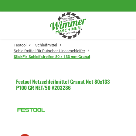
Zum Hauptinhalt springen
Festool
Schleifmittel
Schleifmittel für Rutscher, Linearschleifer
StickFix Schleifstreifen 80 x 133 mm Granat
Festool Netzschleifmittel Granat Net 80x133
P100 GR NET/50 #203286
Bildergalerie überspringen