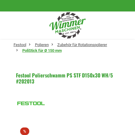
Zum Hauptinhalt springen
Festool
Polieren
Zubehör für Rotationspolierer
PoliStick für Ø 150 mm
Festool Polierschwamm PS STF D150x30 WH/5
#202013
Bildergalerie überspringen
Rabatt
%