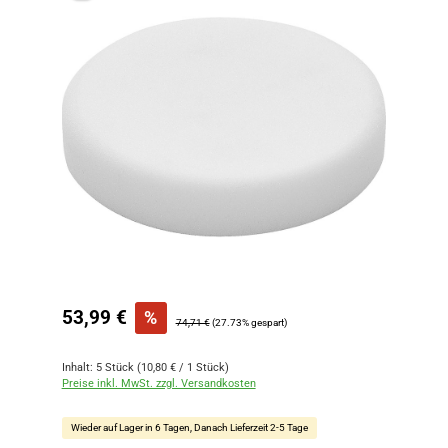
Verkaufspreis:
53,99 €
%
Regulärer Preis:
74,71 €
(27.73% gespart)
Inhalt:
5 Stück
(10,80 € / 1 Stück)
Preise inkl. MwSt. zzgl. Versandkosten
Wieder auf Lager in 6 Tagen, Danach Lieferzeit 2-5 Tage