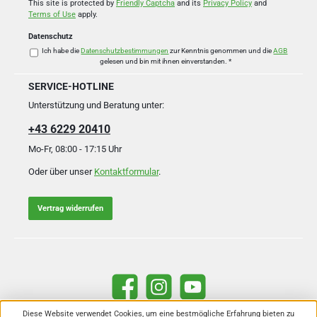
*
This site is protected by
Friendly Captcha
and its
Privacy Policy
and
Terms of Use
apply.
Datenschutz
Ich habe die
Datenschutzbestimmungen
zur Kenntnis genommen und die
AGB
gelesen und bin mit ihnen einverstanden.
*
SERVICE-HOTLINE
Unterstützung und Beratung unter:
+43 6229 20410
Mo-Fr, 08:00 - 17:15 Uhr
Oder über unser
Kontaktformular
.
Vertrag widerrufen
Facebook
Instagram
YouTube
Diese Website verwendet Cookies, um eine bestmögliche Erfahrung bieten zu