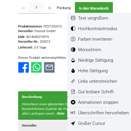
Produkt Anzahl: Gib den gewünschten Wert ein oder benutze die Schaltflächen
Packung
In den Warenkorb
Text vergrößern
Produktnummer:
FEST202013
Hochkontrastmodus
Hersteller:
Festool GmbH
EAN:
4014549275979
Farben invertieren
Hersteller-Nr.:
202013
Lieferzeit:
2-5 Tage
Monochrom
Dieses Produkt weiterempfehlen:
Niedrige Sättigung
Hohe Sättigung
Links unterstreichen
Gut lesbare Schrift
Beschreibung
Animationen stoppen
Hinterlässt einen glänzenden Eindruck.Stärken und
NutzenHöchste Qualität der Polierschwämme sorgt bei
Überschriften hervorheben
allen Lacktypen zuverl…
Mehr
Großer Cursor
Hersteller