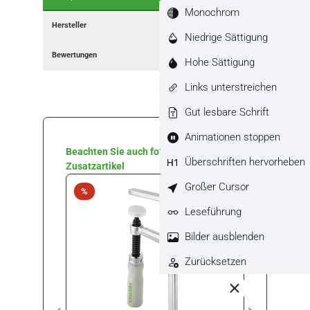
Monochrom
Hersteller
Niedrige Sättigung
Bewertungen
Hohe Sättigung
Links unterstreichen
Gut lesbare Schrift
Animationen stoppen
Produktgalerie überspringen
Beachten Sie auch folgende
Überschriften hervorheben
Zusatzartikel
Großer Cursor
Rabatt
Rabat
%
%
Leseführung
Bilder ausblenden
Zurücksetzen