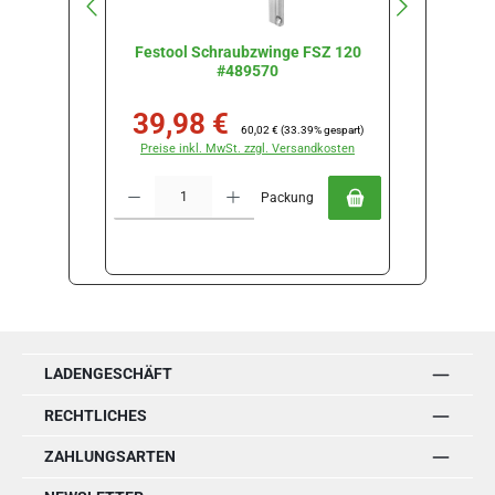
Festool Schraubzwinge FSZ 120
Festo
#489570
39,98 €
515
Verkaufspreis:
Regulärer Preis:
Verkaufs
60,02 €
(33.39% gespart)
Preise inkl. MwSt. zzgl. Versandkosten
Preise
Produkt Anzahl: Gib den gewünschten Wert ein oder benutze die Schal
Produkt Anz
Packung
LADENGESCHÄFT
RECHTLICHES
ZAHLUNGSARTEN