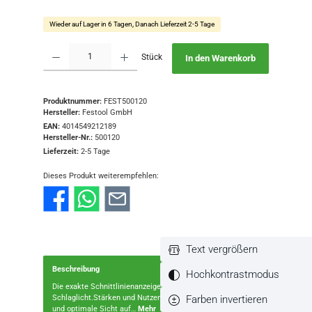
Wieder auf Lager in 6 Tagen, Danach Lieferzeit 2-5 Tage
Produkt Anzahl: Gib den gewünschten Wert ein oder benutze die Schaltflächen
Stück
In den Warenkorb
Produktnummer:
FEST500120
Hersteller:
Festool GmbH
EAN:
4014549212189
Hersteller-Nr.:
500120
Lieferzeit:
2-5 Tage
Dieses Produkt weiterempfehlen:
Text vergrößern
Beschreibung
Hochkontrastmodus
Die exakte Schnittlinienanzeige mit dem LED-
Farben invertieren
Schlaglicht.Stärken und NutzenExakte Schnittlinienanzeige
und optimale Sicht auf…
Mehr