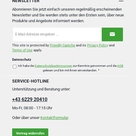
NEWSLETTER
Abonnieren Sie jetzt einfach unseren regelmäßig erscheinenden
Newsletter und Sie werden stets unter den Ersten sein, über neue
Produkte und Angebote informiert werden.
E-
Mail-
Adresse
*
This site is protected by
Friendly Captcha
and its
Privacy Policy
and
Terms of Use
apply.
Datenschutz
Ich habe die
Datenschutzbestimmungen
zur Kenntnis genommen und die
AGB
gelesen und bin mit ihnen einverstanden.
*
SERVICE-HOTLINE
Unterstützung und Beratung unter:
+43 6229 20410
Mo-Fr, 08:00 - 17:15 Uhr
Oder über unser
Kontaktformular
.
Vertrag widerrufen