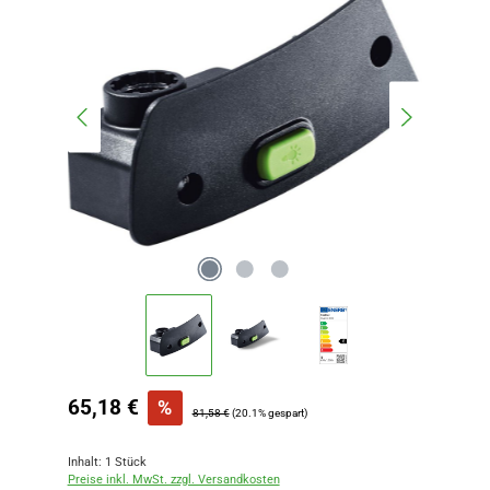
Verkaufspreis:
65,18 €
%
Regulärer Preis:
81,58 €
(20.1% gespart)
Inhalt:
1 Stück
Preise inkl. MwSt. zzgl. Versandkosten