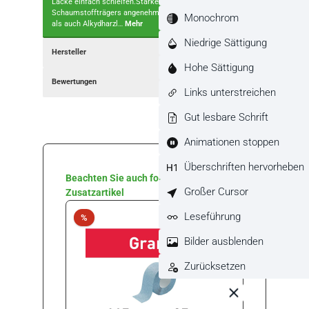
Lacke einfach schleifen.Stärken und NutzenDank des
Schaumstoffträgers angenehm in der HandSowohl für VOC
Monochrom
als auch Alkydharzl…
Mehr
Niedrige Sättigung
Hersteller
Hohe Sättigung
Bewertungen
Links unterstreichen
Gut lesbare Schrift
Animationen stoppen
Überschriften hervorheben
Produktgalerie überspringen
Beachten Sie auch folgende
Großer Cursor
Zusatzartikel
Leseführung
Rabatt
%
Nur 1 a
Rabat
Bilder ausblenden
%
Zurücksetzen