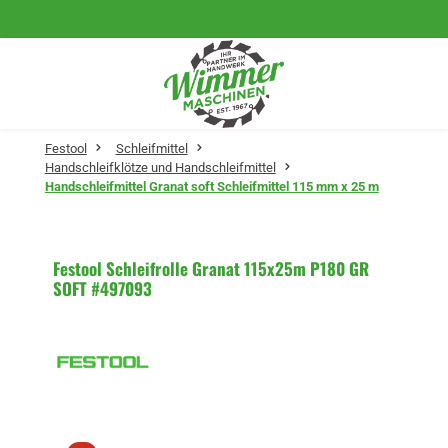
Zum Hauptinhalt springen
Festool
Schleifmittel
Handschleifklötze und Handschleifmittel
Handschleifmittel Granat soft Schleifmittel 115 mm x 25 m
Festool Schleifrolle Granat 115x25m P180 GR
SOFT #497093
Bildergalerie überspringen