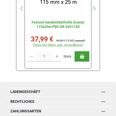
Festool Handschleifrolle Granat
Festo
115x25m P80 GR #201105
115
37,99 €
35
Verkaufspreis:
Regulärer Preis:
Verkau
44,08 €
(13.82% gespart)
Preise inkl. MwSt. zzgl. Versandkosten
Preise
Produkt Anzahl: Gib den gewünschten Wert ein oder benutze die Schal
Produkt Anz
Stück
LADENGESCHÄFT
RECHTLICHES
ZAHLUNGSARTEN