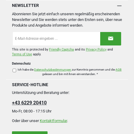
NEWSLETTER
Abonnieren Sie jetzt einfach unseren regelmäßig erscheinenden
Newsletter und Sie werden stets unter den Ersten sein, über neue
Produkte und Angebote informiert werden.
E-
Mail-
Adresse
*
This site is protected by
Friendly Captcha
and its
Privacy Policy
and
Terms of Use
apply.
Datenschutz
Ich habe die
Datenschutzbestimmungen
zur Kenntnis genommen und die
AGB
gelesen und bin mit ihnen einverstanden.
*
SERVICE-HOTLINE
Unterstützung und Beratung unter:
+43 6229 20410
Mo-Fr, 08:00 - 17:15 Uhr
Oder über unser
Kontaktformular
.