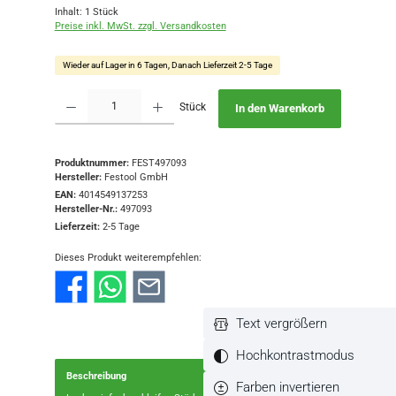
Inhalt:
1 Stück
Preise inkl. MwSt. zzgl. Versandkosten
Wieder auf Lager in 6 Tagen, Danach Lieferzeit 2-5 Tage
Produkt Anzahl: Gib den gewünschten Wert ein oder benutze die Schaltflächen
Stück
In den Warenkorb
Produktnummer:
FEST497093
Hersteller:
Festool GmbH
EAN:
4014549137253
Hersteller-Nr.:
497093
Lieferzeit:
2-5 Tage
Dieses Produkt weiterempfehlen:
Text vergrößern
Hochkontrastmodus
Beschreibung
Farben invertieren