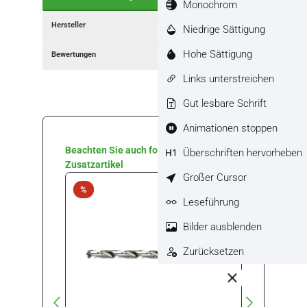
Monochrom
Hersteller
Niedrige Sättigung
Hohe Sättigung
Bewertungen
Links unterstreichen
Gut lesbare Schrift
Animationen stoppen
Produktgalerie überspringen
Beachten Sie auch folgende
Überschriften hervorheben
Zusatzartikel
Großer Cursor
Rabatt
Rabat
%
%
Leseführung
Bilder ausblenden
Zurücksetzen