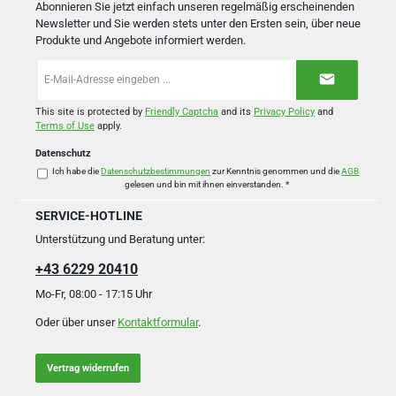
Abonnieren Sie jetzt einfach unseren regelmäßig erscheinenden
Newsletter und Sie werden stets unter den Ersten sein, über neue
Produkte und Angebote informiert werden.
E-
Mail-
Adresse
*
This site is protected by
Friendly Captcha
and its
Privacy Policy
and
Terms of Use
apply.
Datenschutz
Ich habe die
Datenschutzbestimmungen
zur Kenntnis genommen und die
AGB
gelesen und bin mit ihnen einverstanden.
*
SERVICE-HOTLINE
Unterstützung und Beratung unter:
+43 6229 20410
Mo-Fr, 08:00 - 17:15 Uhr
Oder über unser
Kontaktformular
.
Vertrag widerrufen