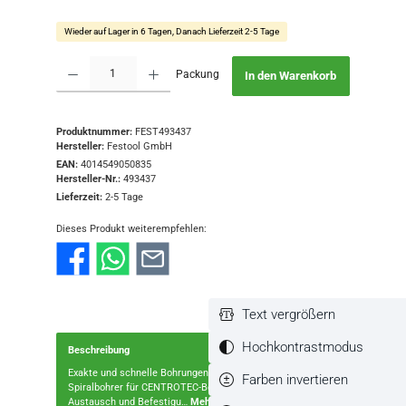
Wieder auf Lager in 6 Tagen, Danach Lieferzeit 2-5 Tage
Produkt Anzahl: Gib den gewünschten Wert ein oder benutze die Schaltflächen
Packung
In den Warenkorb
Produktnummer:
FEST493437
Hersteller:
Festool GmbH
EAN:
4014549050835
Hersteller-Nr.:
493437
Lieferzeit:
2-5 Tage
Dieses Produkt weiterempfehlen:
Text vergrößern
Hochkontrastmodus
Beschreibung
Exakte und schnelle Bohrungen.Stärken und NutzenHSS
Farben invertieren
Spiralbohrer für CENTROTEC-BohrerhalterEinfacher
Austausch und Befestigu…
Mehr