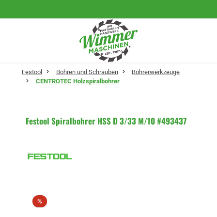
Zum Hauptinhalt springen
Festool
Bohren und Schrauben
Bohrerwerkzeuge
CENTROTEC Holzspiralbohrer
Festool Spiralbohrer HSS D 3/33 M/10 #493437
Bildergalerie überspringen
Rabatt
%