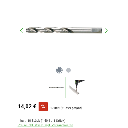
Verkaufspreis:
14,02 €
%
Regulärer Preis:
17,88 €
(21.59% gespart)
Inhalt:
10 Stück
(1,40 € / 1 Stück)
Preise inkl. MwSt. zzgl. Versandkosten