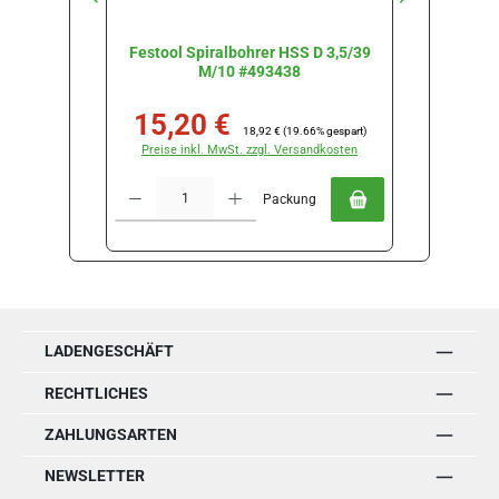
Festool Spiralbohrer HSS D 3,5/39
Festool 
M/10 #493438
15,20 €
18
Verkaufspreis:
Regulärer Preis:
Verkau
18,92 €
(19.66% gespart)
Preise inkl. MwSt. zzgl. Versandkosten
Preise
Produkt Anzahl: Gib den gewünschten Wert ein oder benutze die Schal
Produkt Anz
Packung
LADENGESCHÄFT
RECHTLICHES
ZAHLUNGSARTEN
NEWSLETTER