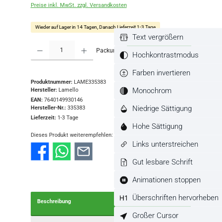
Preise inkl. MwSt. zzgl. Versandkosten
Wieder auf Lager in 14 Tagen, Danach Lieferzeit 1-3 Tage
Text vergrößern
Produkt Anzahl: Gib den gewünschten Wert ein oder benutze die Schaltflächen
Packung
In den Warenkorb
Hochkontrastmodus
Farben invertieren
Produktnummer:
LAME335383
Monochrom
Hersteller:
Lamello
EAN:
7640149930146
Niedrige Sättigung
Hersteller-Nr.:
335383
Lieferzeit:
1-3 Tage
Hohe Sättigung
Dieses Produkt weiterempfehlen:
Links unterstreichen
Gut lesbare Schrift
Animationen stoppen
Überschriften hervorheben
Beschreibung
Großer Cursor