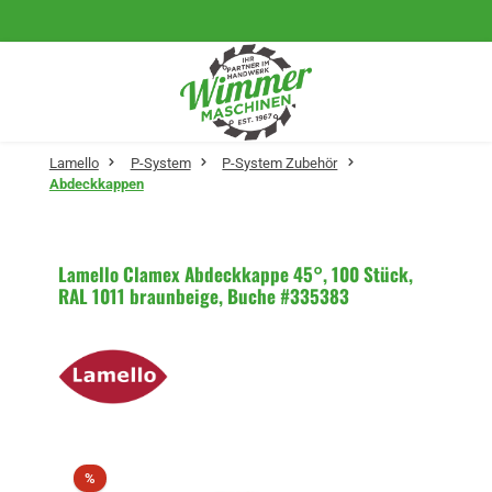
Zum Hauptinhalt springen
Lamello
P-System
P-System Zubehör
Abdeckkappen
Lamello Clamex Abdeckkappe 45°, 100 Stück,
RAL 1011 braunbeige, Buche #335383
Bildergalerie überspringen
Rabatt
%