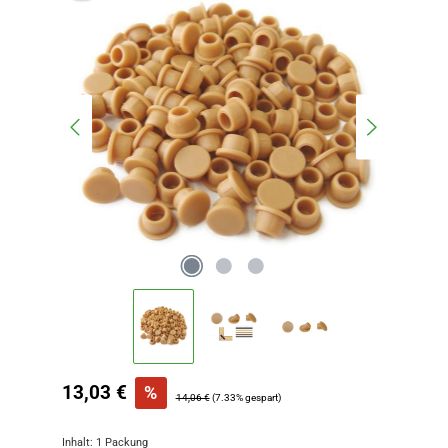
Verkaufspreis:
13,03 €
%
Regulärer Preis:
14,06 €
(7.33% gespart)
Inhalt:
1 Packung