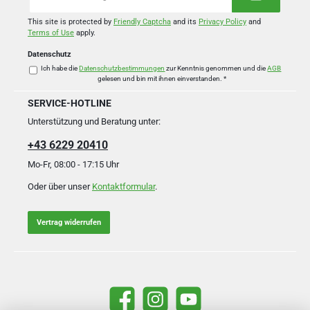
Adresse
*
This site is protected by
Friendly Captcha
and its
Privacy Policy
and
Terms of Use
apply.
Datenschutz
Ich habe die
Datenschutzbestimmungen
zur Kenntnis genommen und die
AGB
gelesen und bin mit ihnen einverstanden.
*
SERVICE-HOTLINE
Unterstützung und Beratung unter:
+43 6229 20410
Mo-Fr, 08:00 - 17:15 Uhr
Oder über unser
Kontaktformular
.
Vertrag widerrufen
Facebook
Instagram
YouTube