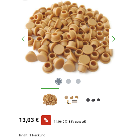
Verkaufspreis:
13,03 €
%
Regulärer Preis:
14,06 €
(7.33% gespart)
Inhalt:
1 Packung