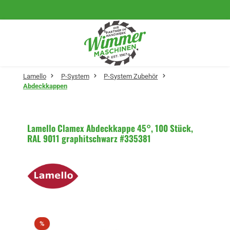
Zum Hauptinhalt springen
Lamello
P-System
P-System Zubehör
Abdeckkappen
Lamello Clamex Abdeckkappe 45°, 100 Stück,
RAL 9011 graphitschwarz #335381
Bildergalerie überspringen
Rabatt
%