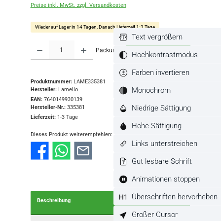
Preise inkl. MwSt. zzgl. Versandkosten
Wieder auf Lager in 14 Tagen, Danach Lieferzeit 1-3 Tage
Text vergrößern
Produkt Anzahl: Gib den gewünschten Wert ein oder benutze die Schaltflächen
Packung
In den Warenkorb
Hochkontrastmodus
Farben invertieren
Produktnummer:
LAME335381
Monochrom
Hersteller:
Lamello
EAN:
7640149930139
Niedrige Sättigung
Hersteller-Nr.:
335381
Lieferzeit:
1-3 Tage
Hohe Sättigung
Dieses Produkt weiterempfehlen:
Links unterstreichen
Gut lesbare Schrift
Animationen stoppen
Überschriften hervorheben
Beschreibung
Großer Cursor