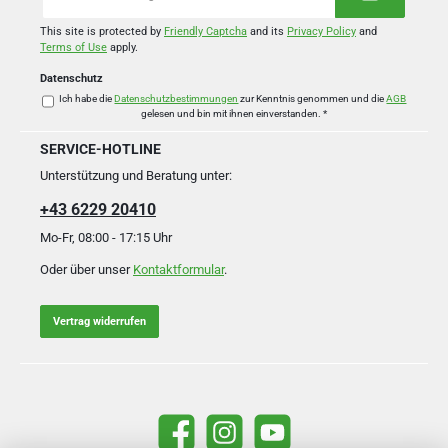
Adresse
*
This site is protected by
Friendly Captcha
and its
Privacy Policy
and
Terms of Use
apply.
Datenschutz
Ich habe die
Datenschutzbestimmungen
zur Kenntnis genommen und die
AGB
gelesen und bin mit ihnen einverstanden.
*
SERVICE-HOTLINE
Unterstützung und Beratung unter:
+43 6229 20410
Mo-Fr, 08:00 - 17:15 Uhr
Oder über unser
Kontaktformular
.
Vertrag widerrufen
Facebook
Instagram
YouTube