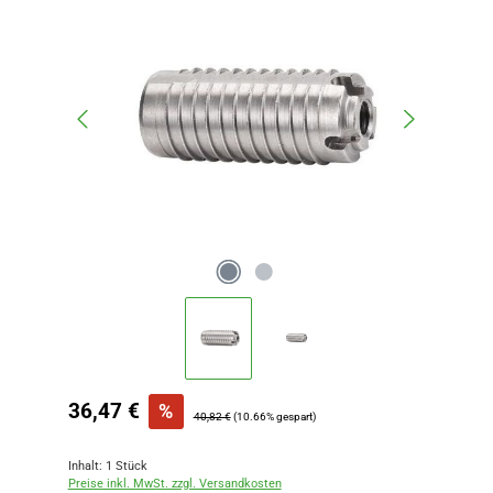
Verkaufspreis:
36,47 €
%
Regulärer Preis:
40,82 €
(10.66% gespart)
Inhalt:
1 Stück
Preise inkl. MwSt. zzgl. Versandkosten