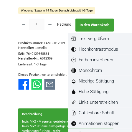
Wieder auf Lager in 14 Tagen, Danach Lieferzeit 1-3 Tage
Produkt Anzahl: Gib den gewünschten Wert ein oder benutze die Schaltflächen
Packung
In den Warenkorb
Text vergrößern
Produktnummer:
LAME6012309
Hersteller:
Lamello
Hochkontrastmodus
EAN:
7640129668861
Hersteller-Nr.:
6012309
Farben invertieren
Lieferzeit:
1-3 Tage
Monochrom
Dieses Produkt weiterempfehlen:
Niedrige Sättigung
Hohe Sättigung
Links unterstreichen
Gut lesbare Schrift
Beschreibung
Invis Mx2 - Magnetangetriebene Verbindungsbeschläge -
Animationen stoppen
Invis Mx2 ist eine einzigartige, magnetangetriebene
Verbindung für höc…
Mehr