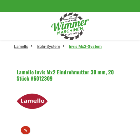
Zum Hauptinhalt springen
Lamello
Bohr-System
Invis Mx2-System
Lamello Invis Mx2 Eindrehmutter 30 mm, 20
Stück #6012309
Bildergalerie überspringen
Rabatt
%