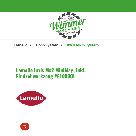
Zum Hauptinhalt springen
Lamello
Bohr-System
Invis Mx2-System
Lamello Invis Mx2 MiniMag, inkl.
Eindrehwerkzeug #6100301
Bildergalerie überspringen
Rabatt
%