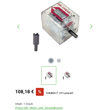
Verkaufspreis:
108,18 €
%
Regulärer Preis:
116,65 €
(7.26% gespart)
Inhalt:
1 Stück
Preise inkl. MwSt. zzgl. Versandkosten