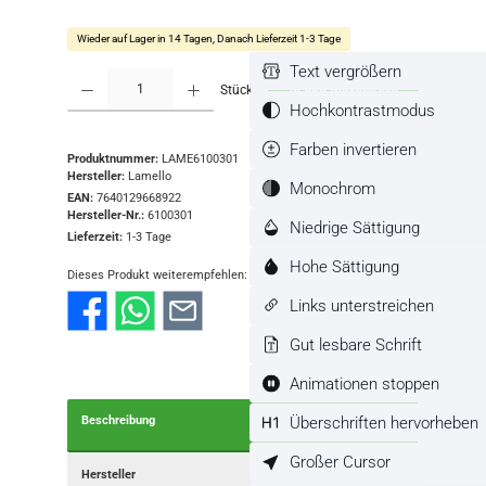
Wieder auf Lager in 14 Tagen, Danach Lieferzeit 1-3 Tage
Text vergrößern
Produkt Anzahl: Gib den gewünschten Wert ein oder benutze die Schaltflächen
Stück
In den Warenkorb
Hochkontrastmodus
Farben invertieren
Produktnummer:
LAME6100301
Hersteller:
Lamello
Monochrom
EAN:
7640129668922
Hersteller-Nr.:
6100301
Niedrige Sättigung
Lieferzeit:
1-3 Tage
Hohe Sättigung
Dieses Produkt weiterempfehlen:
Links unterstreichen
Gut lesbare Schrift
Animationen stoppen
Überschriften hervorheben
Beschreibung
Großer Cursor
Hersteller