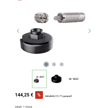
Verkaufspreis:
144,25 €
%
Regulärer Preis:
161,54 €
(10.7% gespart)
Inhalt:
1 Stück