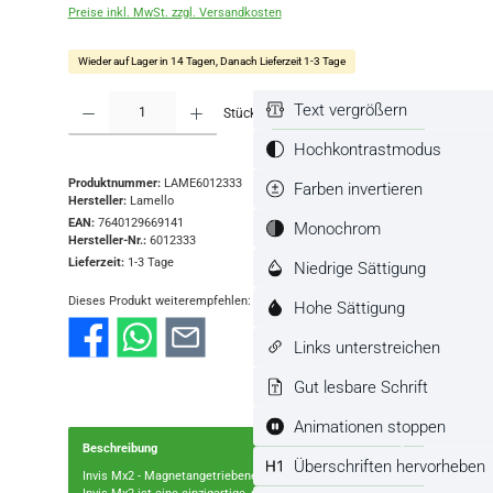
Preise inkl. MwSt. zzgl. Versandkosten
Wieder auf Lager in 14 Tagen, Danach Lieferzeit 1-3 Tage
Produkt Anzahl: Gib den gewünschten Wert ein oder benutze die Schaltflächen
Text vergrößern
Stück
In den Warenkorb
Hochkontrastmodus
Produktnummer:
LAME6012333
Farben invertieren
Hersteller:
Lamello
EAN:
7640129669141
Monochrom
Hersteller-Nr.:
6012333
Lieferzeit:
1-3 Tage
Niedrige Sättigung
Dieses Produkt weiterempfehlen:
Hohe Sättigung
Links unterstreichen
Gut lesbare Schrift
Animationen stoppen
Beschreibung
Überschriften hervorheben
Invis Mx2 - Magnetangetriebene Verbindungsbeschläge -