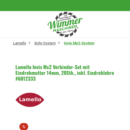
Zum Hauptinhalt springen
Lamello
Bohr-System
Invis Mx2-System
Lamello Invis Mx2 Verbinder-Set mit
Eindrehmutter 14mm, 20Stk., inkl. Eindrehlehre
#6012333
Bildergalerie überspringen
Rabatt
%