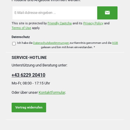
E-
Mail-
Adresse
*
This site is protected by
Friendly Captcha
and its
Privacy Policy
and
Terms of Use
apply.
Datenschutz
Ich habe die
Datenschutzbestimmungen
zur Kenntnis genommen und die
AGB
gelesen und bin mit ihnen einverstanden.
*
SERVICE-HOTLINE
Unterstützung und Beratung unter:
+43 6229 20410
Mo-Fr, 08:00 - 17:15 Uhr
Oder über unser
Kontaktformular
.
Vertrag widerrufen