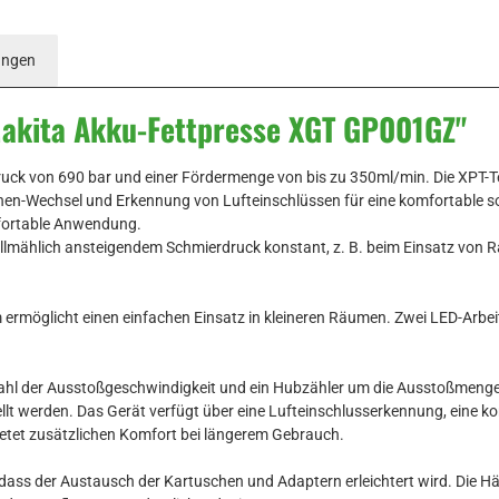
ungen
akita Akku-Fettpresse XGT GP001GZ"
ck von 690 bar und einer Fördermenge von bis zu 350ml/min. Die XPT-Te
hen-Wechsel und Erkennung von Lufteinschlüssen für eine komfortable 
mfortable Anwendung.
 allmählich ansteigendem Schmierdruck konstant, z. B. beim Einsatz von 
 m ermöglicht einen einfachen Einsatz in kleineren Räumen. Zwei LED-Arbe
hl der Ausstoßgeschwindigkeit und ein Hubzähler um die Ausstoßmenge 
llt werden. Das Gerät verfügt über eine Lufteinschlusserkennung, eine k
ietet zusätzlichen Komfort bei längerem Gebrauch.
 dass der Austausch der Kartuschen und Adaptern erleichtert wird. Die H