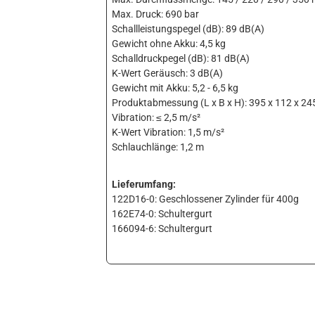
Max. Druck: 690 bar
Schallleistungspegel (dB): 89 dB(A)
Gewicht ohne Akku: 4,5 kg
Schalldruckpegel (dB): 81 dB(A)
K-Wert Geräusch: 3 dB(A)
Gewicht mit Akku: 5,2 - 6,5 kg
Produktabmessung (L x B x H): 395 x 112 x 2
Vibration: ≤ 2,5 m/s²
K-Wert Vibration: 1,5 m/s²
Schlauchlänge: 1,2 m
Lieferumfang:
122D16-0: Geschlossener Zylinder für 400g
162E74-0: Schultergurt
166094-6: Schultergurt