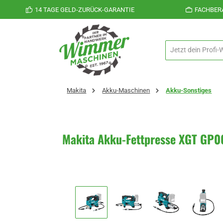
14 TAGE GELD-ZURÜCK-GARANTIE
FACHBER
 Hauptinhalt springen
Zur Suche springen
Zur Hauptnavigation springen
Makita
Akku-Maschinen
Akku-Sonstiges
Makita Akku-Fettpresse XGT GP0
Bildergalerie überspringen