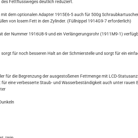
des Fettflussweges deutlich reduziert.
d mit dem optionalen Adapter 1915E6-5 auch für 500g Schraubkartuschen
llen von losem Fett in den Zylinder. (Füllnippel 1914G9-7 erforderlich)
 mit der Nummer 1916U8-9 und ein Verlängerungsrohr (1911M9-1) verfüg
sorgt für noch besseren Halt an der Schmierstelle und sorgt für ein ein
ler für die Begrenzung der ausgestoßenen Fettmenge mit LCD-Statusanz
t für eine verbesserte Staub- und Wasserbeständigkeit auch unter rauen
ter
 Dunkeln
 mL/min