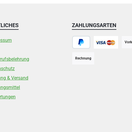
LICHES
ZAHLUNGSARTEN
essum
Vork
PayPal
Kreditkarte
rufsbelehrung
Rechnung
nschutz
ung & Versand
ngsmittel
rtungen