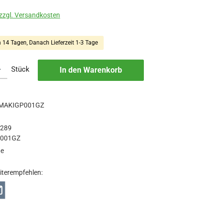
 zzgl. Versandkosten
n 14 Tagen, Danach Lieferzeit 1-3 Tage
b den gewünschten Wert ein oder benutze die Schaltflächen um die Anzah
Stück
In den Warenkorb
MAKIGP001GZ
a
9289
001GZ
ge
iterempfehlen: