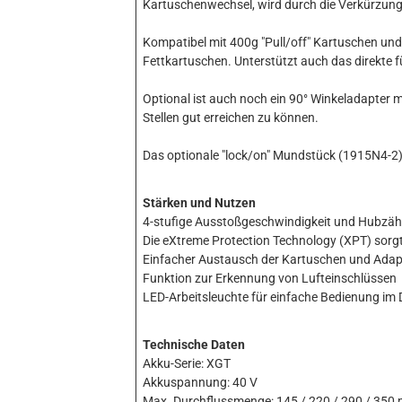
Kartuschenwechsel, wird durch die Verkürzung 
Kompatibel mit 400g "Pull/off" Kartuschen un
Fettkartuschen. Unterstützt auch das direkte fü
Optional ist auch noch ein 90° Winkeladapter
Stellen gut erreichen zu können.
Das optionale "lock/on" Mundstück (1915N4-2) 
Stärken und Nutzen
4-stufige Ausstoßgeschwindigkeit und Hubzäh
Die eXtreme Protection Technology (XPT) sorg
Einfacher Austausch der Kartuschen und Adap
Funktion zur Erkennung von Lufteinschlüssen
LED-Arbeitsleuchte für einfache Bedienung im
Technische Daten
Akku-Serie: XGT
Akkuspannung: 40 V
Max. Durchflussmenge: 145 / 220 / 290 / 350