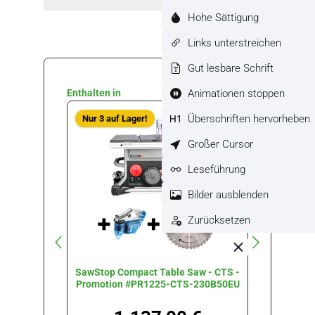
Hohe Sättigung
Links unterstreichen
Gut lesbare Schrift
Produktgalerie überspringen
Animationen stoppen
Enthalten in
Überschriften hervorheben
Nur 3 auf Lager!
Nur 2 a
Großer Cursor
Leseführung
Bilder ausblenden
Zurücksetzen
SawStop Compact Table Saw - CTS -
SawSt
Promotion #PR1225-CTS-230B50EU
Promot