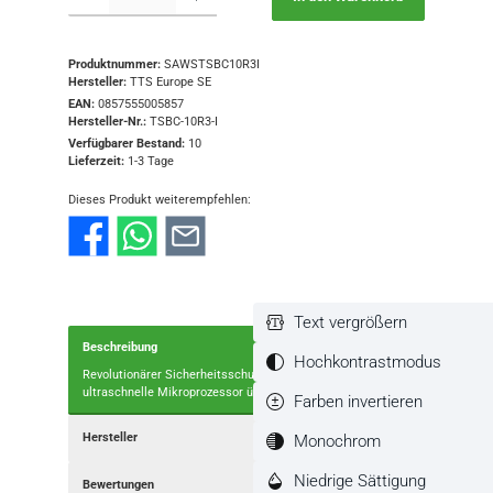
Produktnummer:
SAWSTSBC10R3I
Hersteller:
TTS Europe SE
EAN:
0857555005857
Hersteller-Nr.:
TSBC-10R3-I
Verfügbarer Bestand:
10
Lieferzeit:
1-3 Tage
Dieses Produkt weiterempfehlen:
Text vergrößern
Beschreibung
Hochkontrastmodus
Revolutionärer Sicherheitsschutz: Mikroprozessor: Der
ultraschnelle Mikroprozessor überwacht kontinuierli…
Mehr
Farben invertieren
Hersteller
Monochrom
Niedrige Sättigung
Bewertungen