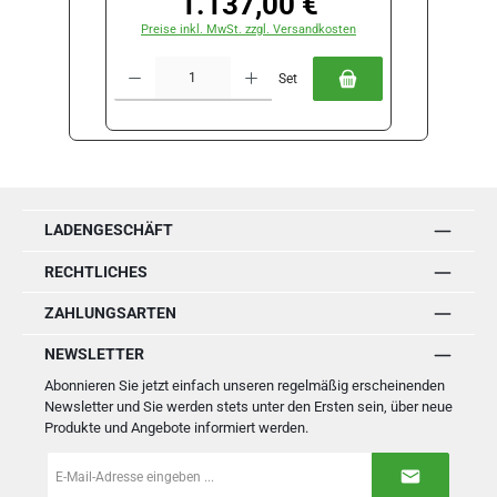
1.137,00 €
Regulärer Preis:
Preise inkl. MwSt. zzgl. Versandkosten
Preise
Produkt Anzahl: Gib den gewünschten Wert ein oder benutze die Schal
Produkt Anz
Set
LADENGESCHÄFT
RECHTLICHES
ZAHLUNGSARTEN
NEWSLETTER
Abonnieren Sie jetzt einfach unseren regelmäßig erscheinenden
Newsletter und Sie werden stets unter den Ersten sein, über neue
Produkte und Angebote informiert werden.
E-
Mail-
Adresse