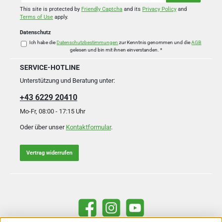
*
This site is protected by
Friendly Captcha
and its
Privacy Policy
and
Terms of Use
apply.
Datenschutz
Ich habe die
Datenschutzbestimmungen
zur Kenntnis genommen und die
AGB
gelesen und bin mit ihnen einverstanden.
*
SERVICE-HOTLINE
Unterstützung und Beratung unter:
+43 6229 20410
Mo-Fr, 08:00 - 17:15 Uhr
Oder über unser
Kontaktformular
.
Vertrag widerrufen
Facebook
Instagram
YouTube