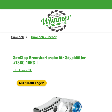
Zum Hauptinhalt springen
SawStop
SawStop Zubehör
SawStop Bremskartusche für Sägeblätter
#TSBC-10R3-I
TTS Europe SE
Bildergalerie überspringen
Nur 10 auf Lager!