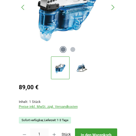
Regulärer Preis:
89,00 €
Inhalt:
1 Stück
Preise inkl. MwSt. zzgl. Versandkosten
Sofort verfügbar, Lieferzeit: 1-3 Tage
Produkt Anzahl: Gib den gewünschten Wert ein oder benutze die Schaltflächen
Stück
In den Warenkorb