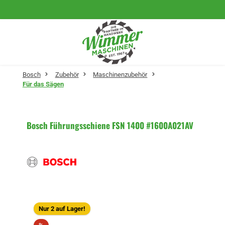
Zum Hauptinhalt springen
Bosch
Zubehör
Maschinenzubehör
Für das Sägen
Bosch Führungsschiene FSN 1400 #1600A021AV
Bildergalerie überspringen
Nur 2 auf Lager!
Rabatt