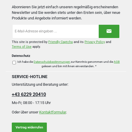
Abonnieren Sie jetzt einfach unseren regelmäßig erscheinenden
Newsletter und Sie werden stets unter den Ersten sein, über neue
Produkte und Angebote informiert werden.
E-
Mail-
Adresse
*
This site is protected by
Friendly Captcha
and its
Privacy Policy
and
Terms of Use
apply.
Datenschutz
Ich habe die
Datenschutzbestimmungen
zur Kenntnis genommen und die
AGB
gelesen und bin mit ihnen einverstanden.
*
SERVICE-HOTLINE
Unterstützung und Beratung unter:
+43 6229 20410
Mo-Fr, 08:00 - 17:15 Uhr
Oder über unser
Kontaktformular
.
Vertrag widerrufen