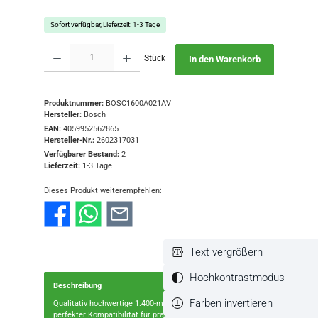
Sofort verfügbar, Lieferzeit: 1-3 Tage
Produkt Anzahl: Gib den gewünschten Wert ein oder benutze die Schaltflächen
Stück
In den Warenkorb
Produktnummer:
BOSC1600A021AV
Hersteller:
Bosch
EAN:
4059952562865
Hersteller-Nr.:
2602317031
Verfügbarer Bestand:
2
Lieferzeit:
1-3 Tage
Dieses Produkt weiterempfehlen:
Text vergrößern
Hochkontrastmodus
Beschreibung
Farben invertieren
Qualitativ hochwertige 1.400-mm-Führungsschiene mit
perfekter Kompatibilität für präzise FührungFür optimale