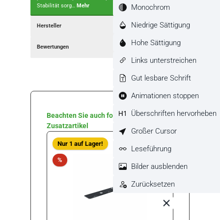
Monochrom
Stabilität sorg…
Mehr
Niedrige Sättigung
Hersteller
Hohe Sättigung
Bewertungen
Links unterstreichen
Gut lesbare Schrift
Animationen stoppen
Überschriften hervorheben
Produktgalerie überspringen
Beachten Sie auch folgende
Zusatzartikel
Großer Cursor
Rabat
Nur 1 auf Lager!
%
Leseführung
Rabatt
%
Bilder ausblenden
Zurücksetzen