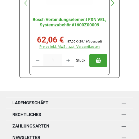
Bosch Verbindungselement FSN VEL,
Bosch K
Systemzubehör #1600Z00009
F
62,06 €
60
Verkaufspreis:
Regulärer Preis:
Verkau
87,60 €
(29.16% gespart)
Preise inkl. MwSt. zzgl. Versandkosten
Preise
Produkt Anzahl: Gib den gewünschten Wert ein oder benutze die Schal
Produkt Anz
Stück
LADENGESCHÄFT
RECHTLICHES
ZAHLUNGSARTEN
NEWSLETTER