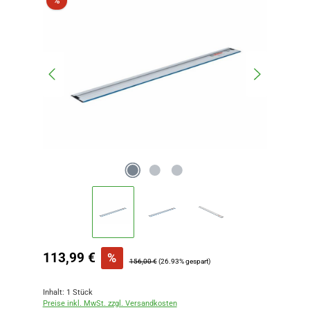
%
Verkaufspreis:
113,99 €
%
Regulärer Preis:
156,00 €
(26.93% gespart)
Inhalt:
1 Stück
Preise inkl. MwSt. zzgl. Versandkosten