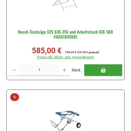
Bosch Tischsäge GTS 635-216 und Arbeitstisch GTA 560
#0601B42001
585,00 €
Verkaufspreis:
Regulärer Preis:
798,00 €
(26.69% gespart)
Preise inkl. MwSt. zzgl. Versandkosten
Produkt Anzahl: Gib den gewünschten Wert ein oder benutze die Schaltflächen um di
Stück
Rabatt
%