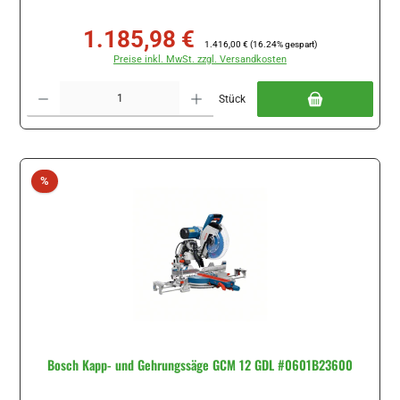
1.185,98 €
Verkaufspreis:
Regulärer Preis:
1.416,00 €
(16.24% gespart)
Preise inkl. MwSt. zzgl. Versandkosten
Produkt Anzahl: Gib den gewünschten Wert ein oder benutze die Schaltflächen um di
Stück
Rabatt
%
Bosch Kapp- und Gehrungssäge GCM 12 GDL #0601B23600