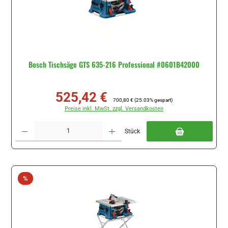
Bosch Tischsäge GTS 635-216 Professional #0601B42000
525,42 €
Verkaufspreis:
Regulärer Preis:
700,80 €
(25.03% gespart)
Preise inkl. MwSt. zzgl. Versandkosten
Produkt Anzahl: Gib den gewünschten Wert ein oder benutze die Schaltflächen um di
Stück
Rabatt
%