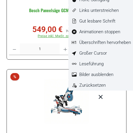
Bosch Paneelsäge GCM 8 SJL #0601B19100
Links unterstreichen
Gut lesbare Schrift
549,00 €
Verkaufspreis:
Regulärer Preis:
Animationen stoppen
740,40 €
(25.85% gespart)
Preise inkl. MwSt. zzgl. Versandkosten
Überschriften hervorheben
Produkt Anzahl: Gib den gewünschten Wert ein oder benutze die Schaltflächen um di
Stück
Großer Cursor
Leseführung
Bilder ausblenden
Rabatt
%
Zurücksetzen