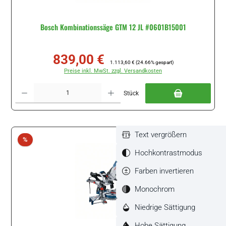
Bosch Kombinationssäge GTM 12 JL #0601B15001
839,00 €
Verkaufspreis:
Regulärer Preis:
1.113,60 €
(24.66% gespart)
Preise inkl. MwSt. zzgl. Versandkosten
Produkt Anzahl: Gib den gewünschten Wert ein oder benutze die Schaltflächen um di
Stück
Text vergrößern
Rabatt
%
Hochkontrastmodus
Farben invertieren
Monochrom
Niedrige Sättigung
Hohe Sättigung