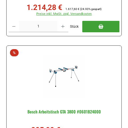
1.214,28 €
Verkaufspreis:
Regulärer Preis:
1.617,60 €
(24.93% gespart)
Preise inkl. MwSt. zzgl. Versandkosten
Produkt Anzahl: Gib den gewünschten Wert ein oder benutze die Schaltflächen um di
Stück
Rabatt
%
Bosch Arbeitstisch GTA 3800 #0601B24000