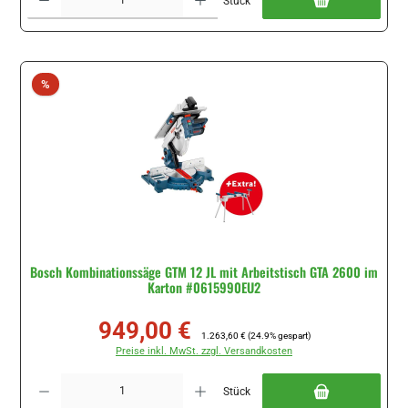
Stück
Rabatt
%
Bosch Kombinationssäge GTM 12 JL mit Arbeitstisch GTA 2600 im
Karton #0615990EU2
949,00 €
Verkaufspreis:
Regulärer Preis:
1.263,60 €
(24.9% gespart)
Preise inkl. MwSt. zzgl. Versandkosten
Produkt Anzahl: Gib den gewünschten Wert ein oder benutze die Schaltflächen um di
Stück