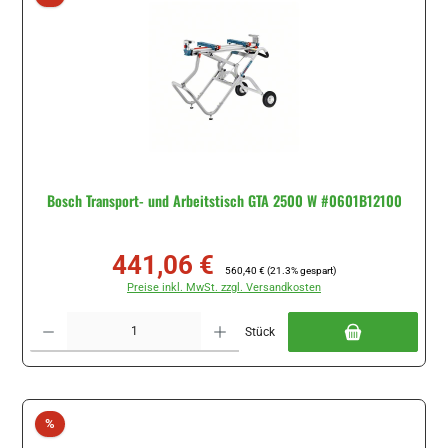
Bosch Transport- und Arbeitstisch GTA 2500 W #0601B12100
441,06 €
Verkaufspreis:
Regulärer Preis:
560,40 €
(21.3% gespart)
Preise inkl. MwSt. zzgl. Versandkosten
Produkt Anzahl: Gib den gewünschten Wert ein oder benutze die Schaltflächen um di
Stück
Rabatt
%