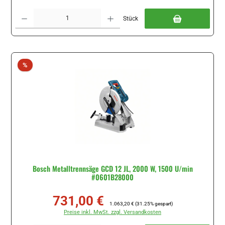
Produkt Anzahl: Gib den gewünschten Wert ein oder benutze die Schaltflächen um di
Stück
Rabatt
%
Bosch Metalltrennsäge GCD 12 JL, 2000 W, 1500 U/min
#0601B28000
731,00 €
Verkaufspreis:
Regulärer Preis:
1.063,20 €
(31.25% gespart)
Preise inkl. MwSt. zzgl. Versandkosten