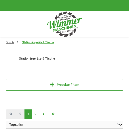
Zum Hauptinhalt springen
Bosch
Stationärgeräte & Tische
Stationärgeräte & Tische
Produkte filtern
Seite
Seite
1
2