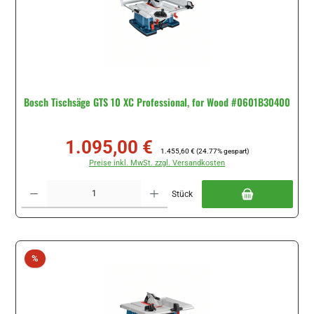
Bosch Tischsäge GTS 10 XC Professional, for Wood #0601B30400
1.095,00 €
Verkaufspreis:
Regulärer Preis:
1.455,60 €
(24.77% gespart)
Preise inkl. MwSt. zzgl. Versandkosten
Produkt Anzahl: Gib den gewünschten Wert ein oder benutze die Schaltflächen um di
Stück
Rabatt
%