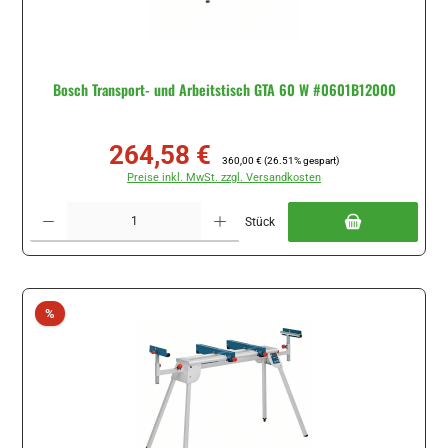
Bosch Transport- und Arbeitstisch GTA 60 W #0601B12000
264,58 €
Verkaufspreis:
Regulärer Preis:
360,00 €
(26.51% gespart)
Preise inkl. MwSt. zzgl. Versandkosten
Produkt Anzahl: Gib den gewünschten Wert ein oder benutze die Schaltflächen um di
Stück
Rabatt
%