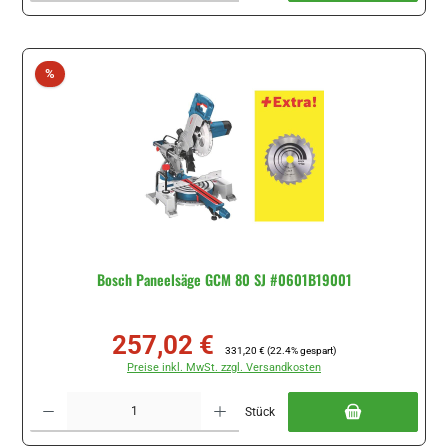
Rabatt
%
Bosch Paneelsäge GCM 80 SJ #0601B19001
257,02 €
Verkaufspreis:
Regulärer Preis:
331,20 €
(22.4% gespart)
Preise inkl. MwSt. zzgl. Versandkosten
Produkt Anzahl: Gib den gewünschten Wert ein oder benutze die Schaltflächen um di
Stück