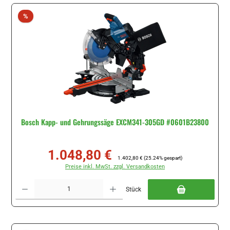
Rabatt
%
Bosch Kapp- und Gehrungssäge EXCM341-305GD #0601B23800
1.048,80 €
Verkaufspreis:
Regulärer Preis:
1.402,80 €
(25.24% gespart)
Preise inkl. MwSt. zzgl. Versandkosten
Produkt Anzahl: Gib den gewünschten Wert ein oder benutze die Schaltflächen um di
Stück