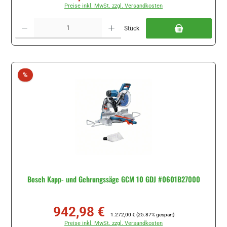
Preise inkl. MwSt. zzgl. Versandkosten
Produkt Anzahl: Gib den gewünschten Wert ein oder benutze die Schaltflächen um di
Stück
Rabatt
%
Bosch Kapp- und Gehrungssäge GCM 10 GDJ #0601B27000
942,98 €
Verkaufspreis:
Regulärer Preis:
1.272,00 €
(25.87% gespart)
Preise inkl. MwSt. zzgl. Versandkosten