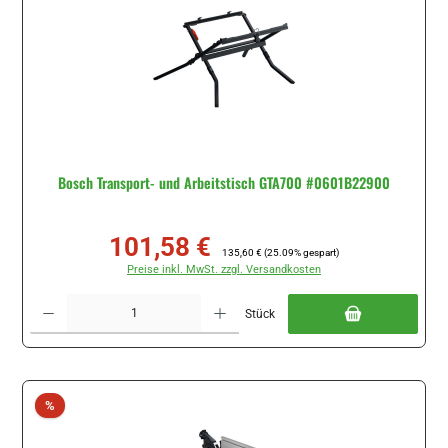
Bosch Transport- und Arbeitstisch GTA700 #0601B22900
101,58 €
Verkaufspreis:
Regulärer Preis:
135,60 €
(25.09% gespart)
Preise inkl. MwSt. zzgl. Versandkosten
Produkt Anzahl: Gib den gewünschten Wert ein oder benutze die Schaltflächen um di
Stück
Rabatt
%