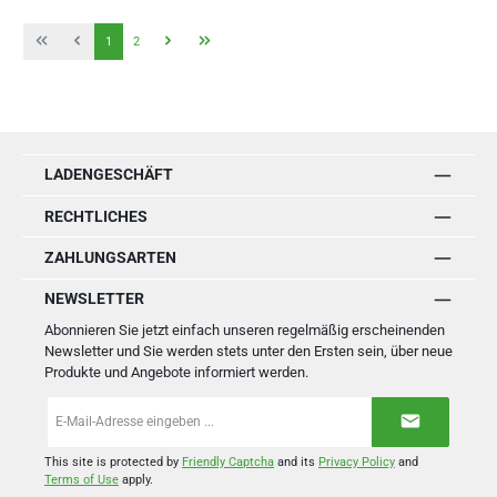
Seite
Seite
1
2
LADENGESCHÄFT
RECHTLICHES
ZAHLUNGSARTEN
NEWSLETTER
Abonnieren Sie jetzt einfach unseren regelmäßig erscheinenden
Newsletter und Sie werden stets unter den Ersten sein, über neue
Produkte und Angebote informiert werden.
E-
Mail-
Adresse
*
This site is protected by
Friendly Captcha
and its
Privacy Policy
and
Terms of Use
apply.