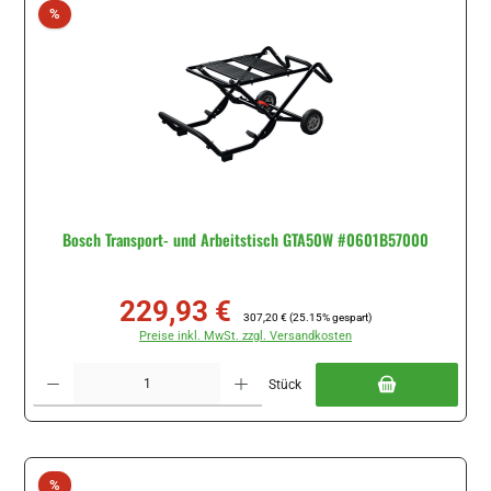
Rabatt
%
Bosch Transport- und Arbeitstisch GTA50W #0601B57000
229,93 €
Verkaufspreis:
Regulärer Preis:
307,20 €
(25.15% gespart)
Preise inkl. MwSt. zzgl. Versandkosten
Produkt Anzahl: Gib den gewünschten Wert ein oder benutze die Schaltflächen um di
Stück
Rabatt
%