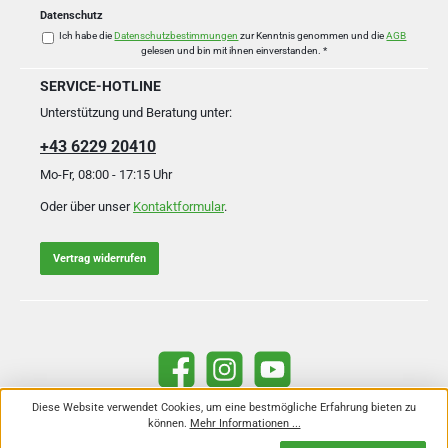
Datenschutz
Ich habe die
Datenschutzbestimmungen
zur Kenntnis genommen und die
AGB
gelesen und bin mit ihnen einverstanden.
*
SERVICE-HOTLINE
Unterstützung und Beratung unter:
+43 6229 20410
Mo-Fr, 08:00 - 17:15 Uhr
Oder über unser
Kontaktformular
.
Vertrag widerrufen
Facebook
Instagram
YouTube
Diese Website verwendet Cookies, um eine bestmögliche Erfahrung bieten zu
können.
Mehr Informationen ...
Alle Preise inkl. gesetzl. Mehrwertsteuer zzgl.
Versandkosten
und ggf.
Nachnahmegebühren, wenn nicht anders angegeben.