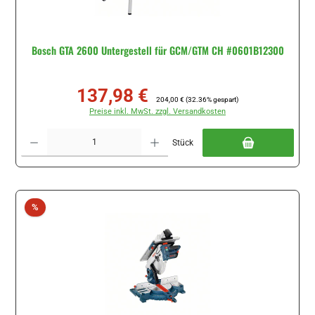
Bosch GTA 2600 Untergestell für GCM/GTM CH #0601B12300
137,98 €
Verkaufspreis:
Regulärer Preis:
204,00 €
(32.36% gespart)
Preise inkl. MwSt. zzgl. Versandkosten
Produkt Anzahl: Gib den gewünschten Wert ein oder benutze die Schaltflächen um di
Stück
Rabatt
%