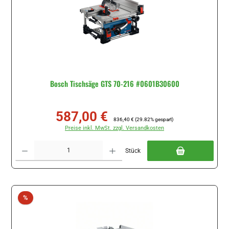
Bosch Tischsäge GTS 70-216 #0601B30600
587,00 €
Verkaufspreis:
Regulärer Preis:
836,40 €
(29.82% gespart)
Preise inkl. MwSt. zzgl. Versandkosten
Produkt Anzahl: Gib den gewünschten Wert ein oder benutze die Schaltflächen um di
Stück
Rabatt
%