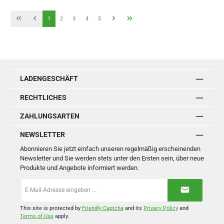
Seite
Seite
Seite
Seite
Seite
1
2
3
4
5
LADENGESCHÄFT
RECHTLICHES
ZAHLUNGSARTEN
NEWSLETTER
Abonnieren Sie jetzt einfach unseren regelmäßig erscheinenden
Newsletter und Sie werden stets unter den Ersten sein, über neue
Produkte und Angebote informiert werden.
E-
Mail-
Adresse
*
This site is protected by
Friendly Captcha
and its
Privacy Policy
and
Terms of Use
apply.