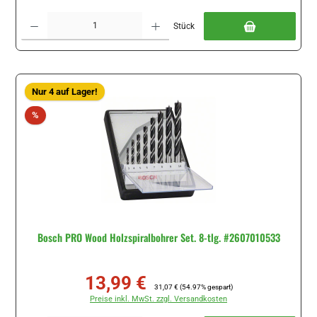
Produkt Anzahl: Gib den gewünschten Wert ein oder benutze die Schaltflächen um di
Stück
Nur 4 auf Lager!
Rabatt
%
Bosch PRO Wood Holzspiralbohrer Set. 8-tlg. #2607010533
13,99 €
Verkaufspreis:
Regulärer Preis:
31,07 €
(54.97% gespart)
Preise inkl. MwSt. zzgl. Versandkosten