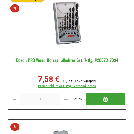
Rabatt
%
Bosch PRO Wood Holzspiralbohrer Set. 7-tlg. #2607017034
7,58 €
Verkaufspreis:
Regulärer Preis:
13,15 €
(42.36% gespart)
Preise inkl. MwSt. zzgl. Versandkosten
Produkt Anzahl: Gib den gewünschten Wert ein oder benutze die Schaltflächen um di
Stück
Rabatt
%