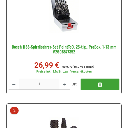
Bosch HSS-Spiralbohrer-Set PointTeQ, 25-tlg., ProBox, 1-13 mm
#2608577352
26,99 €
Verkaufspreis:
Regulärer Preis:
60,07 €
(55.07% gespart)
Preise inkl. MwSt. zzgl. Versandkosten
Produkt Anzahl: Gib den gewünschten Wert ein oder benutze die Schaltflächen um di
Set
Rabatt
%