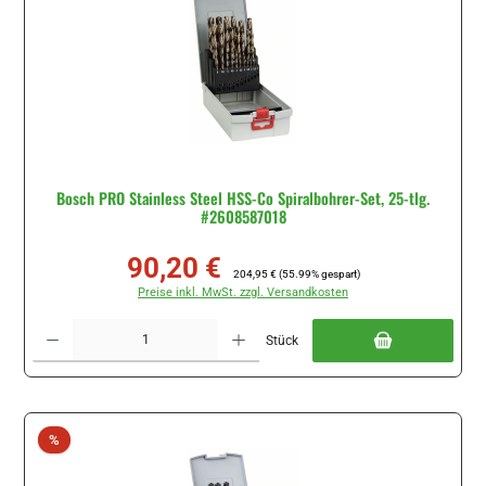
Bosch PRO Stainless Steel HSS-Co Spiralbohrer-Set, 25-tlg.
#2608587018
90,20 €
Verkaufspreis:
Regulärer Preis:
204,95 €
(55.99% gespart)
Preise inkl. MwSt. zzgl. Versandkosten
Produkt Anzahl: Gib den gewünschten Wert ein oder benutze die Schaltflächen um di
Stück
Rabatt
%