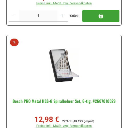
Preise inkl. MwSt. zzgl. Versandkosten
Produkt Anzahl: Gib den gewünschten Wert ein oder benutze die Schaltflächen um di
Stück
Rabatt
%
Bosch PRO Metal HSS-G Spiralbohrer Set, 6-tlg. #2607010529
12,98 €
Verkaufspreis:
Regulärer Preis:
22,97 €
(43.49% gespart)
Preise inkl. MwSt. zzgl. Versandkosten