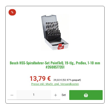
Rabatt
%
Bosch HSS-Spiralbohrer-Set PointTeQ, 19-tlg., ProBox, 1-10 mm
#2608577351
13,79 €
Verkaufspreis:
Regulärer Preis:
29,32 €
(52.97% gespart)
Preise inkl. MwSt. zzgl. Versandkosten
Produkt Anzahl: Gib den gewünschten Wert ein oder benutze die Schaltflächen um di
Set