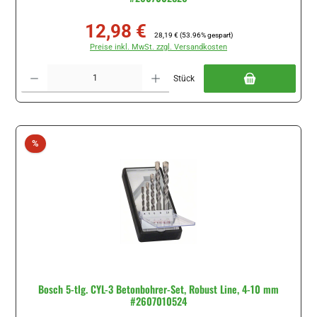
12,98 €
Verkaufspreis:
Regulärer Preis:
28,19 €
(53.96% gespart)
Preise inkl. MwSt. zzgl. Versandkosten
Produkt Anzahl: Gib den gewünschten Wert ein oder benutze die Schaltflächen um di
Stück
Rabatt
%
Bosch 5-tlg. CYL-3 Betonbohrer-Set, Robust Line, 4-10 mm
#2607010524