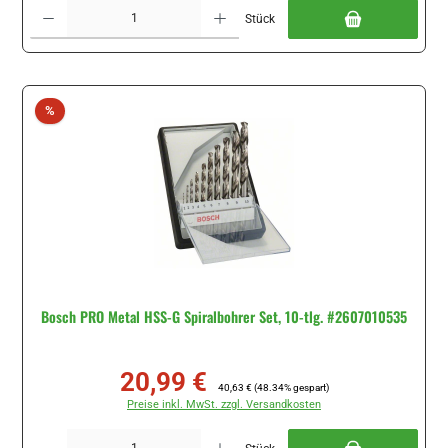
Produkt Anzahl: Gib den gewünschten Wert ein oder benutze die Schaltflächen um di
Stück
Rabatt
%
Bosch PRO Metal HSS-G Spiralbohrer Set, 10-tlg. #2607010535
20,99 €
Verkaufspreis:
Regulärer Preis:
40,63 €
(48.34% gespart)
Preise inkl. MwSt. zzgl. Versandkosten
Produkt Anzahl: Gib den gewünschten Wert ein oder benutze die Schaltflächen um di