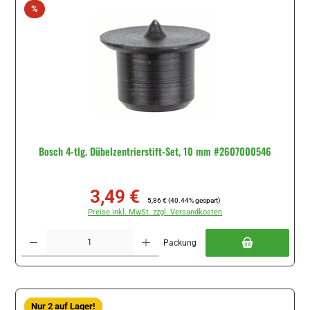
Rabatt
%
Bosch 4-tlg. Dübelzentrierstift-Set, 10 mm #2607000546
3,49 €
Verkaufspreis:
Regulärer Preis:
5,86 €
(40.44% gespart)
Preise inkl. MwSt. zzgl. Versandkosten
Produkt Anzahl: Gib den gewünschten Wert ein oder benutze die Schaltflächen um di
Packung
Nur 2 auf Lager!