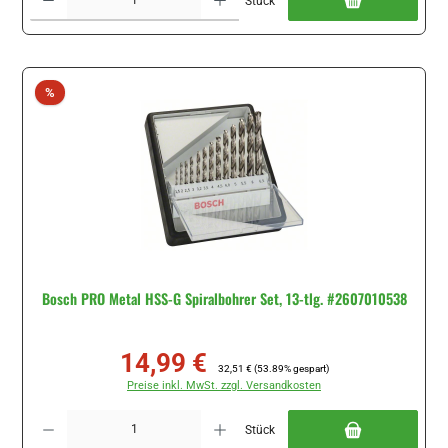
Stück
Rabatt
%
Bosch PRO Metal HSS-G Spiralbohrer Set, 13-tlg. #2607010538
14,99 €
Verkaufspreis:
Regulärer Preis:
32,51 €
(53.89% gespart)
Preise inkl. MwSt. zzgl. Versandkosten
Produkt Anzahl: Gib den gewünschten Wert ein oder benutze die Schaltflächen um di
Stück