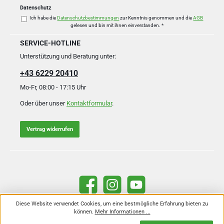
Datenschutz
Ich habe die
Datenschutzbestimmungen
zur Kenntnis genommen und die
AGB
gelesen und bin mit ihnen einverstanden.
*
SERVICE-HOTLINE
Unterstützung und Beratung unter:
+43 6229 20410
Mo-Fr, 08:00 - 17:15 Uhr
Oder über unser
Kontaktformular
.
Vertrag widerrufen
Facebook
Instagram
YouTube
Diese Website verwendet Cookies, um eine bestmögliche Erfahrung bieten zu
können.
Mehr Informationen ...
Alle Preise inkl. gesetzl. Mehrwertsteuer zzgl.
Versandkosten
und ggf.
Nachnahmegebühren, wenn nicht anders angegeben.