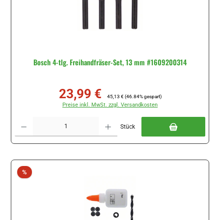
Bosch 4-tlg. Freihandfräser-Set, 13 mm #1609200314
23,99 €
Verkaufspreis:
Regulärer Preis:
45,13 €
(46.84% gespart)
Preise inkl. MwSt. zzgl. Versandkosten
Produkt Anzahl: Gib den gewünschten Wert ein oder benutze die Schaltflächen um di
Stück
Rabatt
%