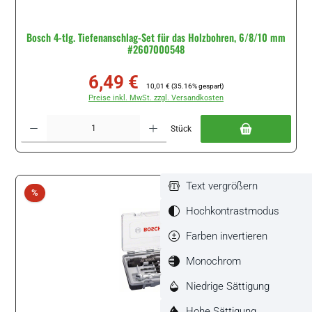
Bosch 4-tlg. Tiefenanschlag-Set für das Holzbohren, 6/8/10 mm
#2607000548
6,49 €
Verkaufspreis:
Regulärer Preis:
10,01 €
(35.16% gespart)
Preise inkl. MwSt. zzgl. Versandkosten
Produkt Anzahl: Gib den gewünschten Wert ein oder benutze die Schaltflächen um di
Stück
Text vergrößern
Rabatt
%
Hochkontrastmodus
Farben invertieren
Monochrom
Niedrige Sättigung
Hohe Sättigung