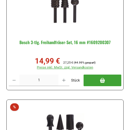
Bosch 3-tlg. Freihandfräser-Set, 16 mm #1609200307
14,99 €
Verkaufspreis:
Regulärer Preis:
27,25 €
(44.99% gespart)
Preise inkl. MwSt. zzgl. Versandkosten
Produkt Anzahl: Gib den gewünschten Wert ein oder benutze die Schaltflächen um di
Stück
Rabatt
%