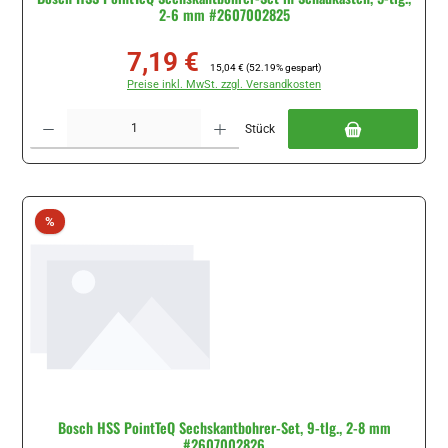
2-6 mm #2607002825
7,19 €
Verkaufspreis:
Regulärer Preis:
15,04 €
(52.19% gespart)
Preise inkl. MwSt. zzgl. Versandkosten
Produkt Anzahl: Gib den gewünschten Wert ein oder benutze die Schaltflächen um di
Stück
Rabatt
%
Bosch HSS PointTeQ Sechskantbohrer-Set, 9-tlg., 2-8 mm
#2607002826