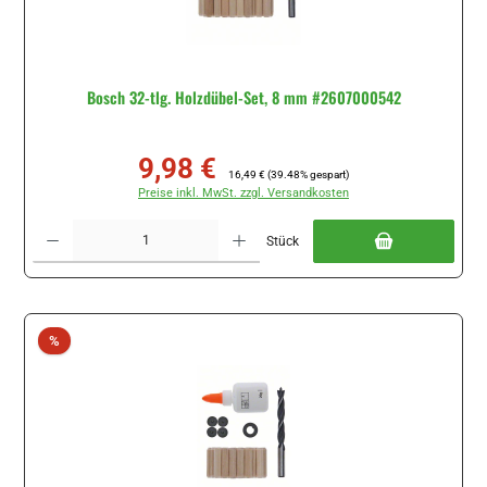
Bosch 32-tlg. Holzdübel-Set, 8 mm #2607000542
9,98 €
Verkaufspreis:
Regulärer Preis:
16,49 €
(39.48% gespart)
Preise inkl. MwSt. zzgl. Versandkosten
Produkt Anzahl: Gib den gewünschten Wert ein oder benutze die Schaltflächen um di
Stück
Rabatt
%