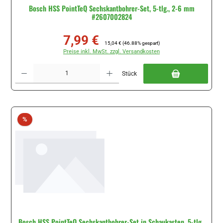
Bosch HSS PointTeQ Sechskantbohrer-Set, 5-tlg., 2-6 mm
#2607002824
7,99 €
Verkaufspreis:
Regulärer Preis:
15,04 €
(46.88% gespart)
Preise inkl. MwSt. zzgl. Versandkosten
Produkt Anzahl: Gib den gewünschten Wert ein oder benutze die Schaltflächen um di
Stück
Rabatt
%
Bosch HSS PointTeQ Sechskantbohrer-Set in Schaukasten, 5-tlg.,