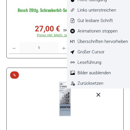
Bosch 20tlg. Schrauberbit-Set Drill&Drive #2607002786
Links unterstreichen
Gut lesbare Schrift
27,00 €
Verkaufspreis:
Regulärer Preis:
Animationen stoppen
59,75 €
(54.81% gespart)
Preise inkl. MwSt. zzgl. Versandkosten
Überschriften hervorheben
Produkt Anzahl: Gib den gewünschten Wert ein oder benutze die Schaltflächen um di
Stück
Großer Cursor
Leseführung
Bilder ausblenden
Rabatt
%
Zurücksetzen