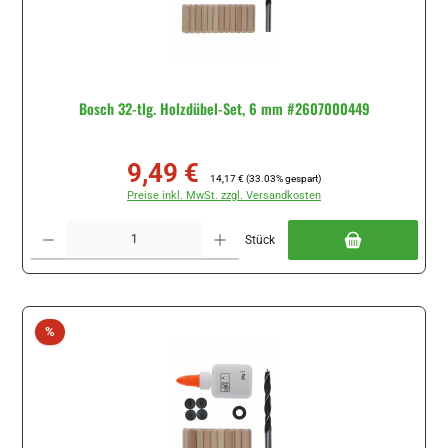
Bosch 32-tlg. Holzdübel-Set, 6 mm #2607000449
9,49 €
Verkaufspreis:
Regulärer Preis:
14,17 €
(33.03% gespart)
Preise inkl. MwSt. zzgl. Versandkosten
Produkt Anzahl: Gib den gewünschten Wert ein oder benutze die Schaltflächen um di
Stück
Rabatt
%