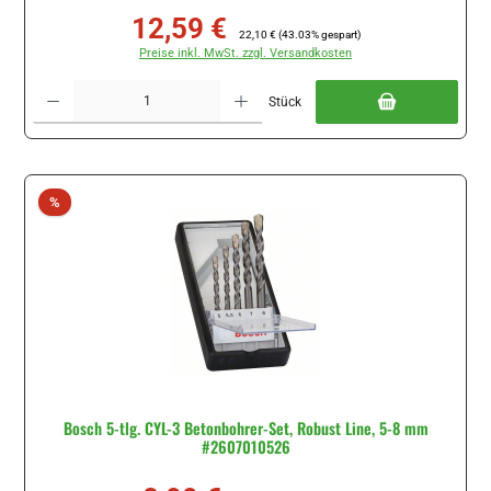
12,59 €
Verkaufspreis:
Regulärer Preis:
22,10 €
(43.03% gespart)
Preise inkl. MwSt. zzgl. Versandkosten
Produkt Anzahl: Gib den gewünschten Wert ein oder benutze die Schaltflächen um di
Stück
Rabatt
%
Bosch 5-tlg. CYL-3 Betonbohrer-Set, Robust Line, 5-8 mm
#2607010526