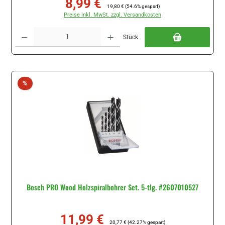
8,99 €
Verkaufspreis:
Regulärer Preis:
19,80 €
(54.6% gespart)
Preise inkl. MwSt. zzgl. Versandkosten
Produkt Anzahl: Gib den gewünschten Wert ein oder benutze die Schaltflächen um di
Stück
Rabatt
%
Bosch PRO Wood Holzspiralbohrer Set. 5-tlg. #2607010527
11,99 €
Verkaufspreis:
Regulärer Preis:
20,77 €
(42.27% gespart)