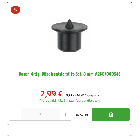
Rabatt
%
Bosch 4-tlg. Dübelzentrierstift-Set, 8 mm #2607000545
2,99 €
Verkaufspreis:
Regulärer Preis:
5,38 €
(44.42% gespart)
Preise inkl. MwSt. zzgl. Versandkosten
Produkt Anzahl: Gib den gewünschten Wert ein oder benutze die Schaltflächen um di
Packung