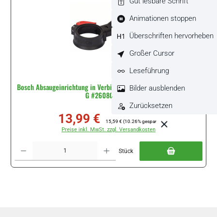
Gut lesbare Schrift
Animationen stoppen
Überschriften hervorheben
Großer Cursor
Leseführung
Bosch Absaugeinrichtung in Verbindung mit Schleifplatte AVZ 93
Bilder ausblenden
G #2608000636
Zurücksetzen
13,99 €
Verkaufspreis:
Regulärer Preis:
15,59 €
(10.26% gespart)
Preise inkl. MwSt. zzgl. Versandkosten
Produkt Anzahl: Gib den gewünschten Wert ein oder benutze die Schaltflächen um di
Stück