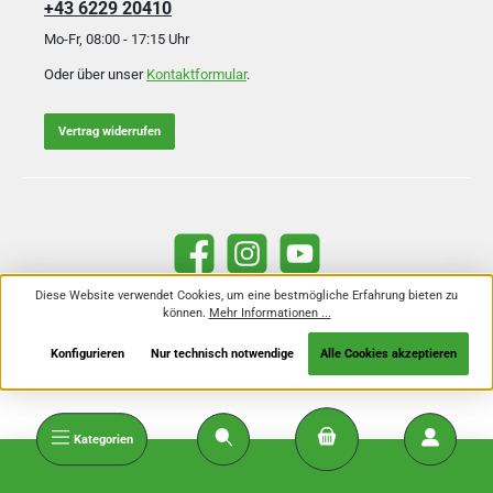
+43 6229 20410
Mo-Fr, 08:00 - 17:15 Uhr
Oder über unser
Kontaktformular
.
Vertrag widerrufen
Facebook
Instagram
YouTube
Diese Website verwendet Cookies, um eine bestmögliche Erfahrung bieten zu
können.
Mehr Informationen ...
Alle Preise inkl. gesetzl. Mehrwertsteuer zzgl.
Versandkosten
und ggf.
Nachnahmegebühren, wenn nicht anders angegeben.
Konfigurieren
Nur technisch notwendige
Alle Cookies akzeptieren
Kategorien