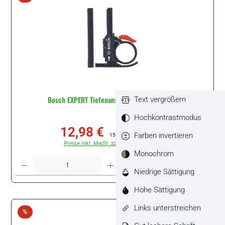
Bosch EXPERT Tiefenanschlag #2608000590
Text vergrößern
Hochkontrastmodus
12,98 €
Verkaufspreis:
Regulärer Preis:
Farben invertieren
15,12 €
(14.15% gespart)
Preise inkl. MwSt. zzgl. Versandkosten
Monochrom
Produkt Anzahl: Gib den gewünschten Wert ein oder benutze die Schaltflächen um di
Stück
Niedrige Sättigung
Hohe Sättigung
Links unterstreichen
Rabatt
%