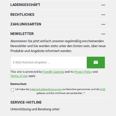
LADENGESCHÄFT
RECHTLICHES
ZAHLUNGSARTEN
NEWSLETTER
Abonnieren Sie jetzt einfach unseren regelmäßig erscheinenden
Newsletter und Sie werden stets unter den Ersten sein, über neue
Produkte und Angebote informiert werden.
E-
Mail-
Adresse
*
This site is protected by
Friendly Captcha
and its
Privacy Policy
and
Terms of Use
apply.
Datenschutz
Ich habe die
Datenschutzbestimmungen
zur Kenntnis genommen und die
AGB
gelesen und bin mit ihnen einverstanden.
*
SERVICE-HOTLINE
Unterstützung und Beratung unter: