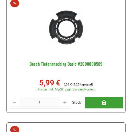
Rabatt
%
Bosch Tiefenanschlag Basic #2608000589
5,99 €
Verkaufspreis:
Regulärer Preis:
6,32 €
(5.22% gespart)
Preise inkl. MwSt. zzgl. Versandkosten
Produkt Anzahl: Gib den gewünschten Wert ein oder benutze die Schaltflächen um di
Stück
Rabatt
%