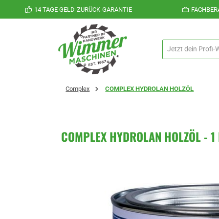
14 TAGE GELD-ZURÜCK-GARANTIE
FACHBER
 Hauptinhalt springen
Zur Suche springen
Zur Hauptnavigation springen
Complex
COMPLEX HYDROLAN HOLZÖL
COMPLEX HYDROLAN HOLZÖL - 1 Li
Bildergalerie überspringen