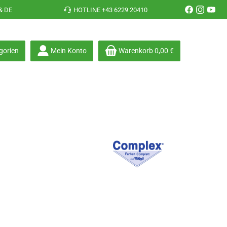
& DE
HOTLINE +43 6229 20410
gorien
Mein Konto
Warenkorb
0,00 €