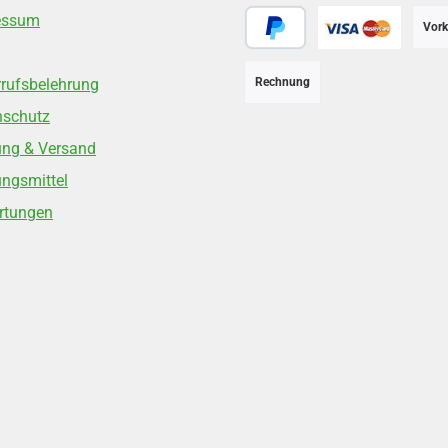
essum
Vork
PayPal
Kreditkarte
rufsbelehrung
Rechnung
nschutz
ung & Versand
ngsmittel
rtungen