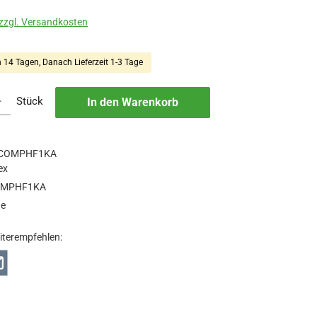
 zzgl. Versandkosten
n 14 Tagen, Danach Lieferzeit 1-3 Tage
b den gewünschten Wert ein oder benutze die Schaltflächen um die Anzah
Stück
In den Warenkorb
COMPHF1KA
ex
MPHF1KA
ge
iterempfehlen: