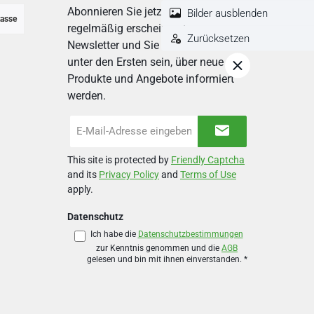
Abonnieren Sie jetzt einfach unseren
Bilder ausblenden
asse
regelmäßig erscheinenden
Zurücksetzen
Newsletter und Sie werden stets
unter den Ersten sein, über neue
Produkte und Angebote informiert
werden.
E-
Mail-
Adresse
This site is protected by
Friendly Captcha
*
and its
Privacy Policy
and
Terms of Use
apply.
Datenschutz
Ich habe die
Datenschutzbestimmungen
zur Kenntnis genommen und die
AGB
gelesen und bin mit ihnen einverstanden.
*