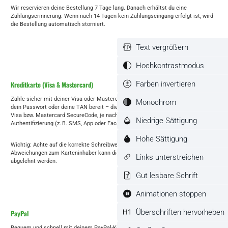
Wir reservieren deine Bestellung 7 Tage lang. Danach erhältst du eine
Zahlungserinnerung. Wenn nach 14 Tagen kein Zahlungseingang erfolgt ist, wird
die Bestellung automatisch storniert.
Text vergrößern
Hochkontrastmodus
Farben invertieren
Kreditkarte (Visa & Mastercard)
Zahle sicher mit deiner Visa oder Mastercard. Bitte halte beim Bezahl-Vorgang
Monochrom
dein Passwort oder deine TAN bereit – die Zahlung erfolgt über Verified by
Visa bzw. Mastercard SecureCode, je nach Bank auch mit Zwei-Faktor-
Niedrige Sättigung
Authentifizierung (z. B. SMS, App oder Face-ID).
Hohe Sättigung
Wichtig: Achte auf die korrekte Schreibweise deines Namens – bei
Abweichungen zum Karteninhaber kann die Transaktion aus Sicherheitsgründen
Links unterstreichen
abgelehnt werden.
Gut lesbare Schrift
Animationen stoppen
Überschriften hervorheben
PayPal
Bequem und schnell mit deinem PayPal-Konto bezahlen. Die Zahlung wird sofort