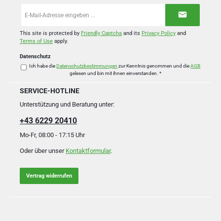
E-
Mail-
Adresse
*
This site is protected by
Friendly Captcha
and its
Privacy Policy
and
Terms of Use
apply.
Datenschutz
Ich habe die
Datenschutzbestimmungen
zur Kenntnis genommen und die
AGB
gelesen und bin mit ihnen einverstanden.
*
SERVICE-HOTLINE
Unterstützung und Beratung unter:
+43 6229 20410
Mo-Fr, 08:00 - 17:15 Uhr
Oder über unser
Kontaktformular
.
Vertrag widerrufen