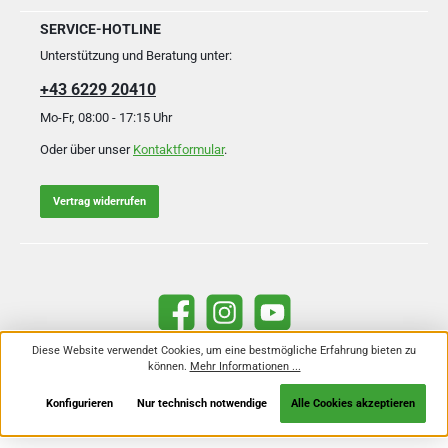
SERVICE-HOTLINE
Unterstützung und Beratung unter:
+43 6229 20410
Mo-Fr, 08:00 - 17:15 Uhr
Oder über unser
Kontaktformular
.
Vertrag widerrufen
Facebook
Instagram
YouTube
Diese Website verwendet Cookies, um eine bestmögliche Erfahrung bieten zu
können.
Mehr Informationen ...
Alle Preise inkl. gesetzl. Mehrwertsteuer zzgl.
Versandkosten
und ggf.
Nachnahmegebühren, wenn nicht anders angegeben.
Konfigurieren
Nur technisch notwendige
Alle Cookies akzeptieren