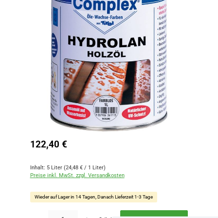
Regulärer Preis:
122,40 €
Inhalt:
5 Liter
(24,48 € / 1 Liter)
Preise inkl. MwSt. zzgl. Versandkosten
Wieder auf Lager in 14 Tagen, Danach Lieferzeit 1-3 Tage
Produkt Anzahl: Gib den gewünschten Wert ein oder benutze die Schaltflächen