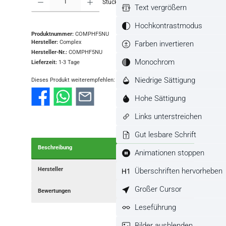
Stück
In den Warenkorb
Text vergrößern
Hochkontrastmodus
Produktnummer:
COMPHF5NU
Hersteller:
Complex
Farben invertieren
Hersteller-Nr.:
COMPHF5NU
Monochrom
Lieferzeit:
1-3 Tage
Niedrige Sättigung
Dieses Produkt weiterempfehlen:
Hohe Sättigung
Links unterstreichen
Gut lesbare Schrift
Beschreibung
Animationen stoppen
Hersteller
Überschriften hervorheben
Großer Cursor
Bewertungen
Leseführung
Bilder ausblenden