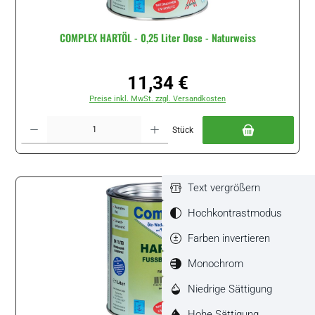
COMPLEX HARTÖL - 0,25 Liter Dose - Naturweiss
11,34 €
Regulärer Preis:
Preise inkl. MwSt. zzgl. Versandkosten
Produkt Anzahl: Gib den gewünschten Wert ein oder benutze die Schaltflächen um di
Stück
Text vergrößern
Hochkontrastmodus
Farben invertieren
Monochrom
Niedrige Sättigung
Hohe Sättigung