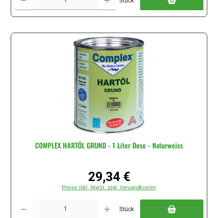
Stück
COMPLEX HARTÖL GRUND - 1 Liter Dose - Naturweiss
29,34 €
Regulärer Preis:
Preise inkl. MwSt. zzgl. Versandkosten
Produkt Anzahl: Gib den gewünschten Wert ein oder benutze die Schaltflächen um di
Stück