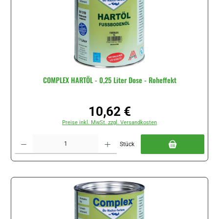
COMPLEX HARTÖL - 0,25 Liter Dose - Roheffekt
10,62 €
Regulärer Preis:
Preise inkl. MwSt. zzgl. Versandkosten
Produkt Anzahl: Gib den gewünschten Wert ein oder benutze die Schaltflächen um di
Stück