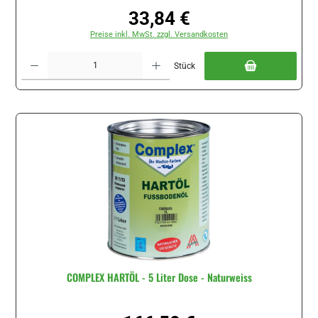
33,84 €
Regulärer Preis:
Preise inkl. MwSt. zzgl. Versandkosten
Produkt Anzahl: Gib den gewünschten Wert ein oder benutze die Schaltflächen um di
Stück
COMPLEX HARTÖL - 5 Liter Dose - Naturweiss