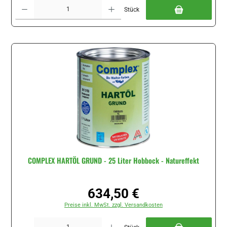
Produkt Anzahl: Gib den gewünschten Wert ein oder benutze die Schaltflächen um di
Stück
COMPLEX HARTÖL GRUND - 25 Liter Hobbock - Natureffekt
634,50 €
Regulärer Preis:
Preise inkl. MwSt. zzgl. Versandkosten
Produkt Anzahl: Gib den gewünschten Wert ein oder benutze die Schaltflächen um di