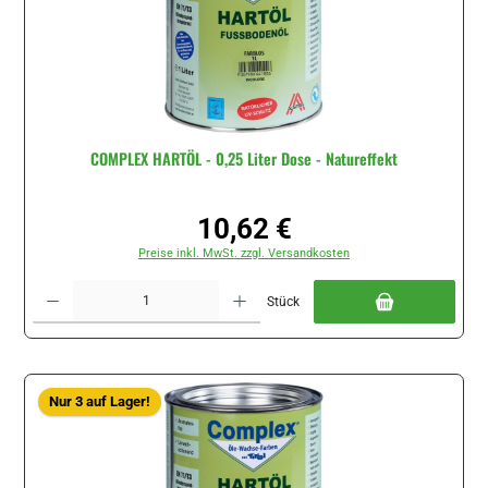
COMPLEX HARTÖL - 0,25 Liter Dose - Natureffekt
10,62 €
Regulärer Preis:
Preise inkl. MwSt. zzgl. Versandkosten
Produkt Anzahl: Gib den gewünschten Wert ein oder benutze die Schaltflächen um di
Stück
Nur 3 auf Lager!