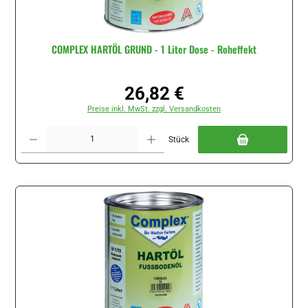
COMPLEX HARTÖL GRUND - 1 Liter Dose - Roheffekt
26,82 €
Regulärer Preis:
Preise inkl. MwSt. zzgl. Versandkosten
Produkt Anzahl: Gib den gewünschten Wert ein oder benutze die Schaltflächen um di
Stück