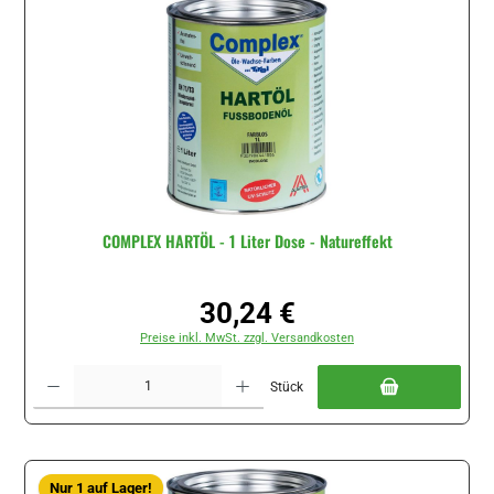
COMPLEX HARTÖL - 1 Liter Dose - Natureffekt
30,24 €
Regulärer Preis:
Preise inkl. MwSt. zzgl. Versandkosten
Produkt Anzahl: Gib den gewünschten Wert ein oder benutze die Schaltflächen um di
Stück
Nur 1 auf Lager!