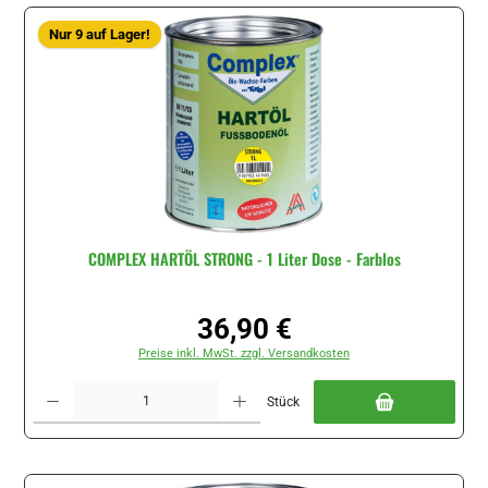
Nur 9 auf Lager!
COMPLEX HARTÖL STRONG - 1 Liter Dose - Farblos
36,90 €
Regulärer Preis:
Preise inkl. MwSt. zzgl. Versandkosten
Produkt Anzahl: Gib den gewünschten Wert ein oder benutze die Schaltflächen um di
Stück