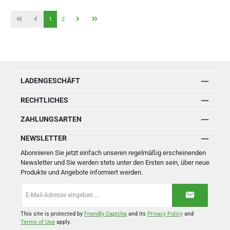
Seite
Seite
1
2
LADENGESCHÄFT
RECHTLICHES
ZAHLUNGSARTEN
NEWSLETTER
Abonnieren Sie jetzt einfach unseren regelmäßig erscheinenden
Newsletter und Sie werden stets unter den Ersten sein, über neue
Produkte und Angebote informiert werden.
E-
Mail-
Adresse
*
This site is protected by
Friendly Captcha
and its
Privacy Policy
and
Terms of Use
apply.