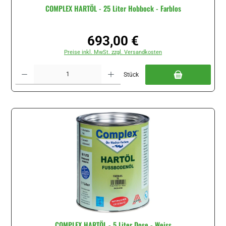
COMPLEX HARTÖL - 25 Liter Hobbock - Farblos
693,00 €
Regulärer Preis:
Preise inkl. MwSt. zzgl. Versandkosten
Produkt Anzahl: Gib den gewünschten Wert ein oder benutze die Schaltflächen um di
Stück
COMPLEX HARTÖL - 5 Liter Dose - Weiss