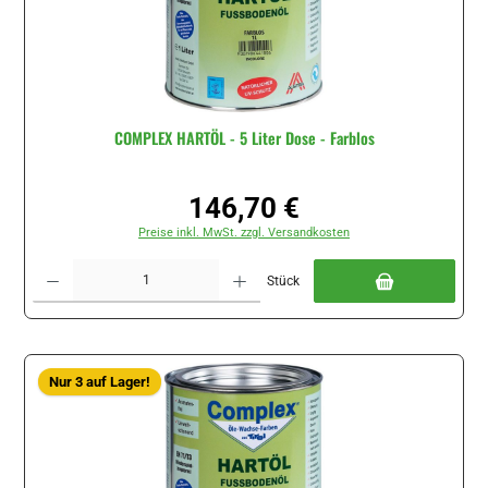
COMPLEX HARTÖL - 5 Liter Dose - Farblos
146,70 €
Regulärer Preis:
Preise inkl. MwSt. zzgl. Versandkosten
Produkt Anzahl: Gib den gewünschten Wert ein oder benutze die Schaltflächen um di
Stück
Nur 3 auf Lager!