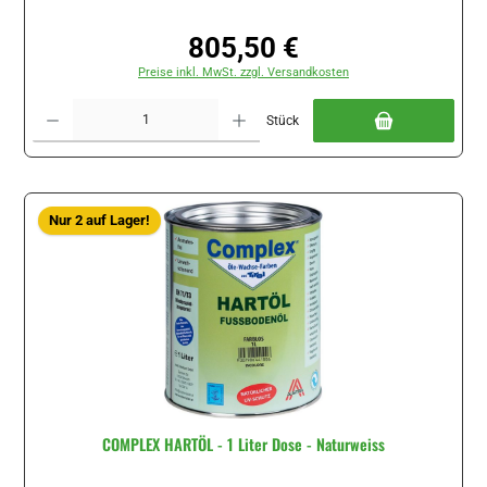
805,50 €
Regulärer Preis:
Preise inkl. MwSt. zzgl. Versandkosten
Produkt Anzahl: Gib den gewünschten Wert ein oder benutze die Schaltflächen um di
Stück
Nur 2 auf Lager!
COMPLEX HARTÖL - 1 Liter Dose - Naturweiss