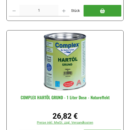
Produkt Anzahl: Gib den gewünschten Wert ein oder benutze die Schaltflächen um di
Stück
COMPLEX HARTÖL GRUND - 1 Liter Dose - Natureffekt
26,82 €
Regulärer Preis:
Preise inkl. MwSt. zzgl. Versandkosten