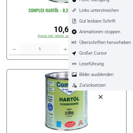
COMPLEX HARTÖL - 0,25 Liter Dose - Farblos
Links unterstreichen
Gut lesbare Schrift
10,62 €
Regulärer Preis:
Animationen stoppen
Preise inkl. MwSt. zzgl. Versandkosten
Überschriften hervorheben
Produkt Anzahl: Gib den gewünschten Wert ein oder benutze die Schaltflächen um di
Stück
Großer Cursor
Leseführung
Bilder ausblenden
Zurücksetzen