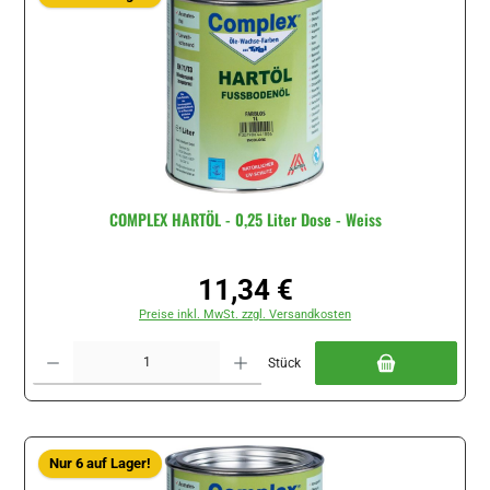
COMPLEX HARTÖL - 0,25 Liter Dose - Weiss
11,34 €
Regulärer Preis:
Preise inkl. MwSt. zzgl. Versandkosten
Produkt Anzahl: Gib den gewünschten Wert ein oder benutze die Schaltflächen um di
Stück
Nur 6 auf Lager!