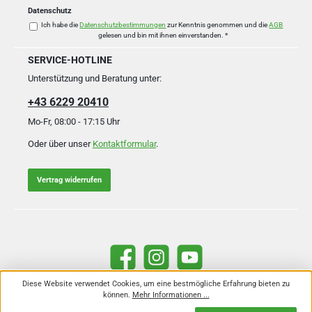
Datenschutz
Ich habe die
Datenschutzbestimmungen
zur Kenntnis genommen und die
AGB
gelesen und bin mit ihnen einverstanden.
*
SERVICE-HOTLINE
Unterstützung und Beratung unter:
+43 6229 20410
Mo-Fr, 08:00 - 17:15 Uhr
Oder über unser
Kontaktformular
.
Vertrag widerrufen
Facebook
Instagram
YouTube
Diese Website verwendet Cookies, um eine bestmögliche Erfahrung bieten zu
können.
Mehr Informationen ...
Alle Preise inkl. gesetzl. Mehrwertsteuer zzgl.
Versandkosten
und ggf.
Nachnahmegebühren, wenn nicht anders angegeben.