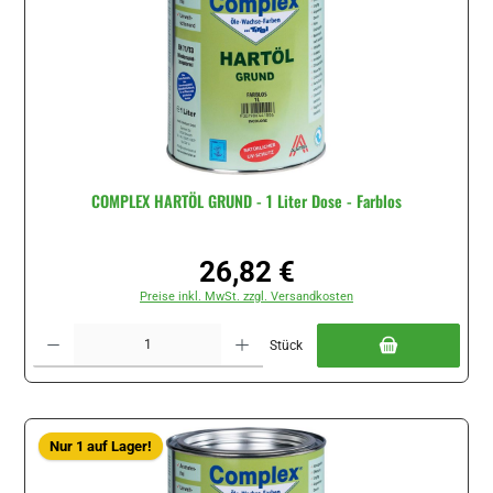
COMPLEX HARTÖL GRUND - 1 Liter Dose - Farblos
26,82 €
Regulärer Preis:
Preise inkl. MwSt. zzgl. Versandkosten
Produkt Anzahl: Gib den gewünschten Wert ein oder benutze die Schaltflächen um di
Stück
Nur 1 auf Lager!