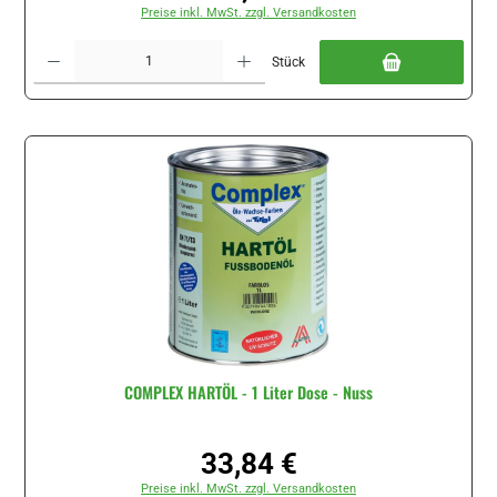
Preise inkl. MwSt. zzgl. Versandkosten
Produkt Anzahl: Gib den gewünschten Wert ein oder benutze die Schaltflächen um di
Stück
COMPLEX HARTÖL - 1 Liter Dose - Nuss
33,84 €
Regulärer Preis:
Preise inkl. MwSt. zzgl. Versandkosten