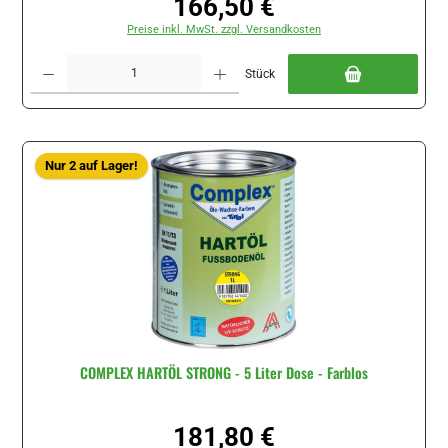
166,50 €
Regulärer Preis:
Preise inkl. MwSt. zzgl. Versandkosten
Produkt Anzahl: Gib den gewünschten Wert ein oder benutze die Schaltflächen um di
Stück
Nur 2 auf Lager!
COMPLEX HARTÖL STRONG - 5 Liter Dose - Farblos
181,80 €
Regulärer Preis: