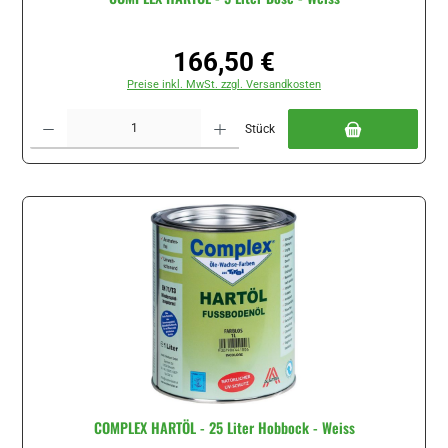
166,50 €
Regulärer Preis:
Preise inkl. MwSt. zzgl. Versandkosten
Produkt Anzahl: Gib den gewünschten Wert ein oder benutze die Schaltflächen um di
Stück
COMPLEX HARTÖL - 25 Liter Hobbock - Weiss