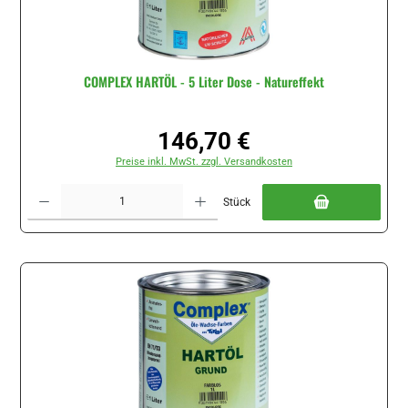
COMPLEX HARTÖL - 5 Liter Dose - Natureffekt
146,70 €
Regulärer Preis:
Preise inkl. MwSt. zzgl. Versandkosten
Produkt Anzahl: Gib den gewünschten Wert ein oder benutze die Schaltflächen um di
Stück