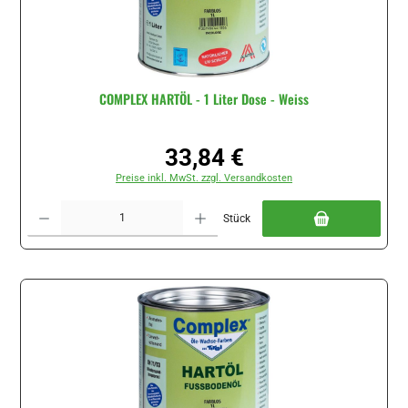
COMPLEX HARTÖL - 1 Liter Dose - Weiss
33,84 €
Regulärer Preis:
Preise inkl. MwSt. zzgl. Versandkosten
Produkt Anzahl: Gib den gewünschten Wert ein oder benutze die Schaltflächen um di
Stück