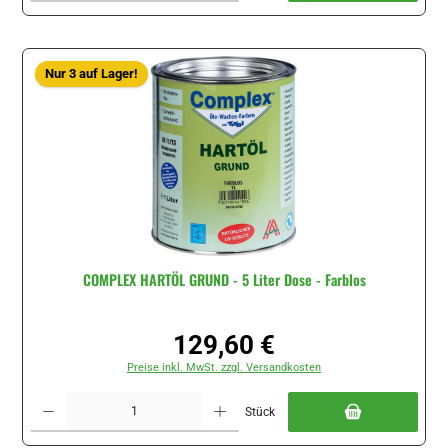
Nur 3 auf Lager!
COMPLEX HARTÖL GRUND - 5 Liter Dose - Farblos
129,60 €
Regulärer Preis:
Preise inkl. MwSt. zzgl. Versandkosten
Produkt Anzahl: Gib den gewünschten Wert ein oder benutze die Schaltflächen um di
Stück