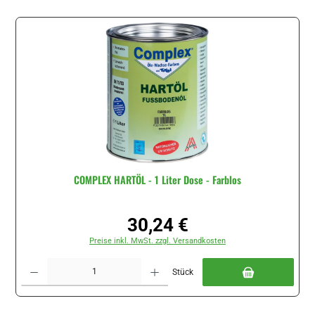
COMPLEX HARTÖL - 1 Liter Dose - Farblos
30,24 €
Regulärer Preis:
Preise inkl. MwSt. zzgl. Versandkosten
Produkt Anzahl: Gib den gewünschten Wert ein oder benutze die Schaltflächen um di
Stück