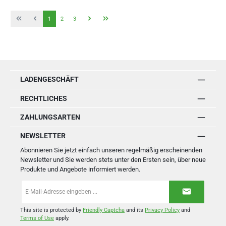
Seite
Seite
Seite
1
2
3
LADENGESCHÄFT
RECHTLICHES
ZAHLUNGSARTEN
NEWSLETTER
Abonnieren Sie jetzt einfach unseren regelmäßig erscheinenden
Newsletter und Sie werden stets unter den Ersten sein, über neue
Produkte und Angebote informiert werden.
E-
Mail-
Adresse
*
This site is protected by
Friendly Captcha
and its
Privacy Policy
and
Terms of Use
apply.