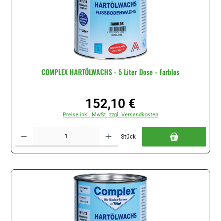
COMPLEX HARTÖLWACHS - 5 Liter Dose - Farblos
152,10 €
Regulärer Preis:
Preise inkl. MwSt. zzgl. Versandkosten
Produkt Anzahl: Gib den gewünschten Wert ein oder benutze die Schaltflächen um di
Stück