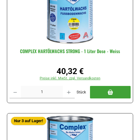
COMPLEX HARTÖLWACHS STRONG - 1 Liter Dose - Weiss
40,32 €
Regulärer Preis:
Preise inkl. MwSt. zzgl. Versandkosten
Produkt Anzahl: Gib den gewünschten Wert ein oder benutze die Schaltflächen um di
Stück
Nur 3 auf Lager!