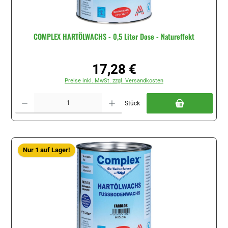
COMPLEX HARTÖLWACHS - 0,5 Liter Dose - Natureffekt
17,28 €
Regulärer Preis:
Preise inkl. MwSt. zzgl. Versandkosten
Produkt Anzahl: Gib den gewünschten Wert ein oder benutze die Schaltflächen um di
Stück
Nur 1 auf Lager!