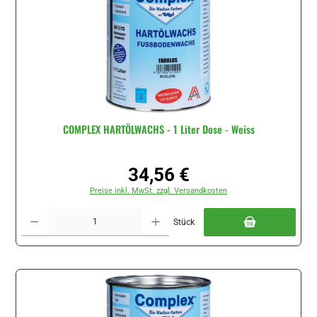
COMPLEX HARTÖLWACHS - 1 Liter Dose - Weiss
34,56 €
Regulärer Preis:
Preise inkl. MwSt. zzgl. Versandkosten
Produkt Anzahl: Gib den gewünschten Wert ein oder benutze die Schaltflächen um di
Stück