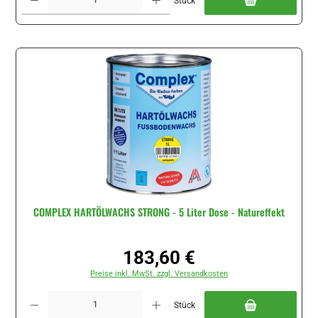
Stück
COMPLEX HARTÖLWACHS STRONG - 5 Liter Dose - Natureffekt
183,60 €
Regulärer Preis:
Preise inkl. MwSt. zzgl. Versandkosten
Produkt Anzahl: Gib den gewünschten Wert ein oder benutze die Schaltflächen um di
Stück