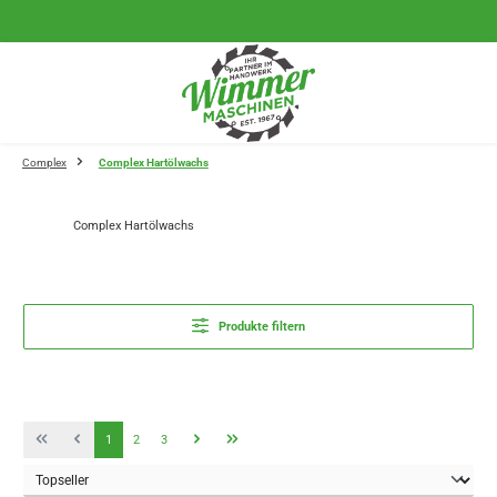
Zum Hauptinhalt springen
Complex
Complex Hartölwachs
Complex Hartölwachs
Produkte filtern
Seite
Seite
Seite
1
2
3