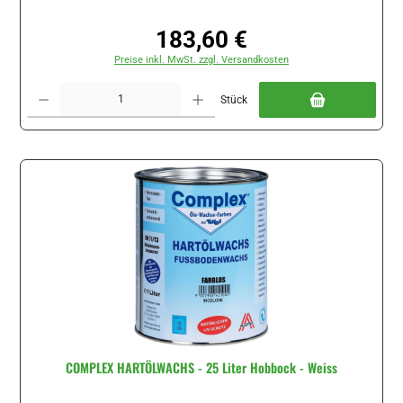
183,60 €
Regulärer Preis:
Preise inkl. MwSt. zzgl. Versandkosten
Produkt Anzahl: Gib den gewünschten Wert ein oder benutze die Schaltflächen um di
Stück
COMPLEX HARTÖLWACHS - 25 Liter Hobbock - Weiss