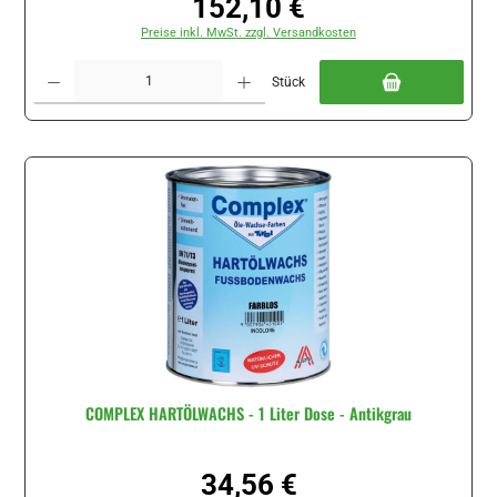
152,10 €
Regulärer Preis:
Preise inkl. MwSt. zzgl. Versandkosten
Produkt Anzahl: Gib den gewünschten Wert ein oder benutze die Schaltflächen um di
Stück
COMPLEX HARTÖLWACHS - 1 Liter Dose - Antikgrau
34,56 €
Regulärer Preis: