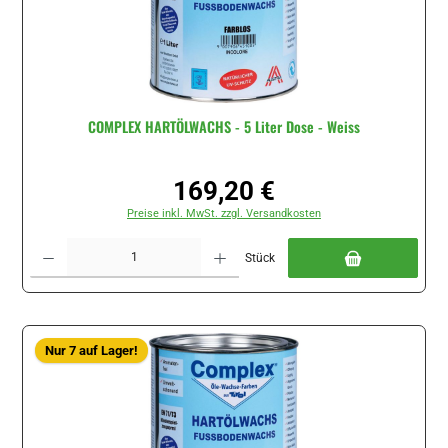
COMPLEX HARTÖLWACHS - 5 Liter Dose - Weiss
169,20 €
Regulärer Preis:
Preise inkl. MwSt. zzgl. Versandkosten
Produkt Anzahl: Gib den gewünschten Wert ein oder benutze die Schaltflächen um di
Stück
Nur 7 auf Lager!