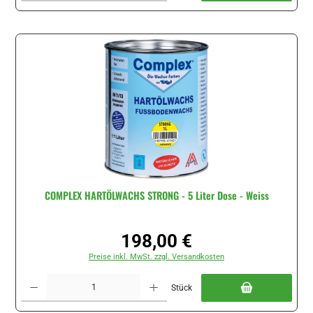
COMPLEX HARTÖLWACHS STRONG - 5 Liter Dose - Weiss
198,00 €
Regulärer Preis:
Preise inkl. MwSt. zzgl. Versandkosten
Produkt Anzahl: Gib den gewünschten Wert ein oder benutze die Schaltflächen um di
Stück