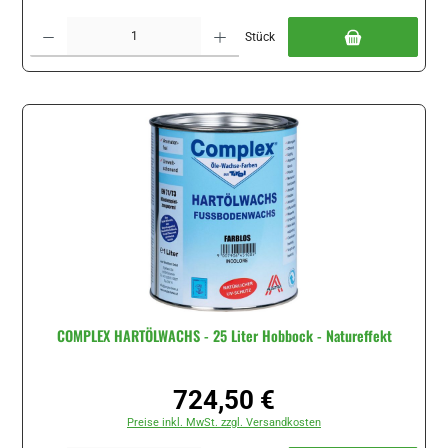
Produkt Anzahl: Gib den gewünschten Wert ein oder benutze die Schaltflächen um di
Stück
COMPLEX HARTÖLWACHS - 25 Liter Hobbock - Natureffekt
724,50 €
Regulärer Preis:
Preise inkl. MwSt. zzgl. Versandkosten