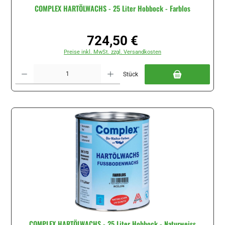
COMPLEX HARTÖLWACHS - 25 Liter Hobbock - Farblos
724,50 €
Regulärer Preis:
Preise inkl. MwSt. zzgl. Versandkosten
Produkt Anzahl: Gib den gewünschten Wert ein oder benutze die Schaltflächen um di
Stück
COMPLEX HARTÖLWACHS - 25 Liter Hobbock - Naturweiss