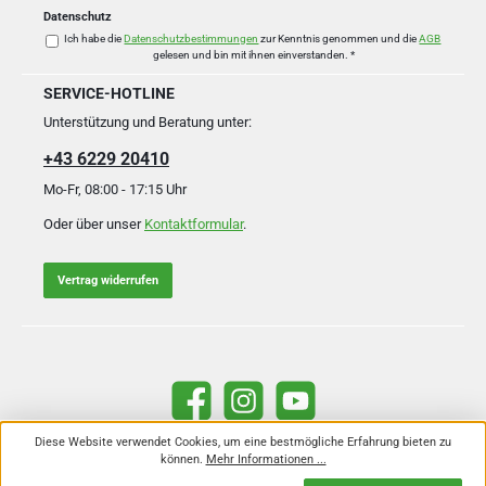
Datenschutz
Ich habe die
Datenschutzbestimmungen
zur Kenntnis genommen und die
AGB
gelesen und bin mit ihnen einverstanden.
*
SERVICE-HOTLINE
Unterstützung und Beratung unter:
+43 6229 20410
Mo-Fr, 08:00 - 17:15 Uhr
Oder über unser
Kontaktformular
.
Vertrag widerrufen
Facebook
Instagram
YouTube
Diese Website verwendet Cookies, um eine bestmögliche Erfahrung bieten zu
können.
Mehr Informationen ...
Alle Preise inkl. gesetzl. Mehrwertsteuer zzgl.
Versandkosten
und ggf.
Nachnahmegebühren, wenn nicht anders angegeben.