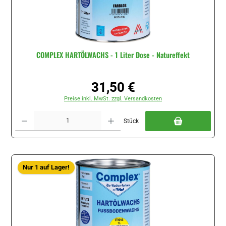
COMPLEX HARTÖLWACHS - 1 Liter Dose - Natureffekt
31,50 €
Regulärer Preis:
Preise inkl. MwSt. zzgl. Versandkosten
Produkt Anzahl: Gib den gewünschten Wert ein oder benutze die Schaltflächen um di
Stück
Nur 1 auf Lager!