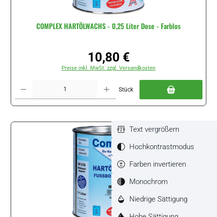
COMPLEX HARTÖLWACHS - 0,25 Liter Dose - Farblos
10,80 €
Regulärer Preis:
Preise inkl. MwSt. zzgl. Versandkosten
Produkt Anzahl: Gib den gewünschten Wert ein oder benutze die Schaltflächen um di
Stück
Text vergrößern
Hochkontrastmodus
Farben invertieren
Monochrom
Niedrige Sättigung
Hohe Sättigung