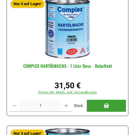
Nur 3 auf Lager!
COMPLEX HARTÖLWACHS - 1 Liter Dose - Roheffekt
31,50 €
Regulärer Preis:
Preise inkl. MwSt. zzgl. Versandkosten
Produkt Anzahl: Gib den gewünschten Wert ein oder benutze die Schaltflächen um di
Stück
Nur 3 auf Lager!