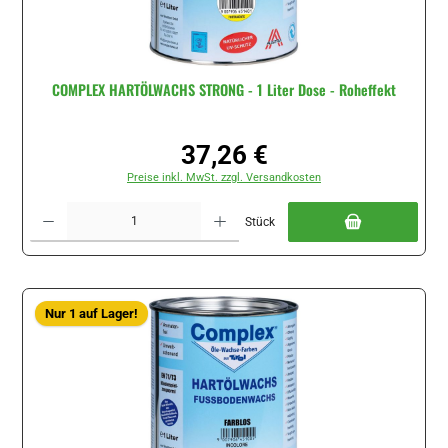
COMPLEX HARTÖLWACHS STRONG - 1 Liter Dose - Roheffekt
37,26 €
Regulärer Preis:
Preise inkl. MwSt. zzgl. Versandkosten
Produkt Anzahl: Gib den gewünschten Wert ein oder benutze die Schaltflächen um di
Stück
Nur 1 auf Lager!