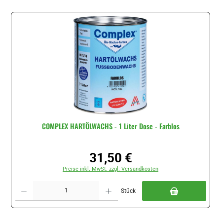
COMPLEX HARTÖLWACHS - 1 Liter Dose - Farblos
31,50 €
Regulärer Preis:
Preise inkl. MwSt. zzgl. Versandkosten
Produkt Anzahl: Gib den gewünschten Wert ein oder benutze die Schaltflächen um di
Stück