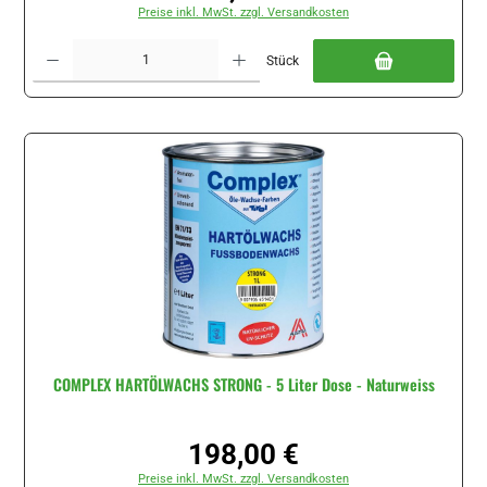
Preise inkl. MwSt. zzgl. Versandkosten
Produkt Anzahl: Gib den gewünschten Wert ein oder benutze die Schaltflächen um di
Stück
COMPLEX HARTÖLWACHS STRONG - 5 Liter Dose - Naturweiss
198,00 €
Regulärer Preis:
Preise inkl. MwSt. zzgl. Versandkosten