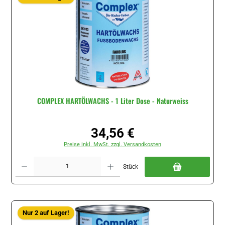
COMPLEX HARTÖLWACHS - 1 Liter Dose - Naturweiss
34,56 €
Regulärer Preis:
Preise inkl. MwSt. zzgl. Versandkosten
Produkt Anzahl: Gib den gewünschten Wert ein oder benutze die Schaltflächen um di
Stück
Nur 2 auf Lager!