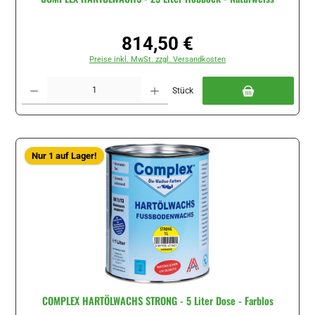
814,50 €
Regulärer Preis:
Preise inkl. MwSt. zzgl. Versandkosten
Produkt Anzahl: Gib den gewünschten Wert ein oder benutze die Schaltflächen um di
Stück
Nur 1 auf Lager!
COMPLEX HARTÖLWACHS STRONG - 5 Liter Dose - Farblos