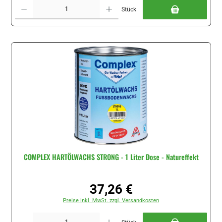
Produkt Anzahl: Gib den gewünschten Wert ein oder benutze die Schaltflächen um di
Stück
COMPLEX HARTÖLWACHS STRONG - 1 Liter Dose - Natureffekt
37,26 €
Regulärer Preis:
Preise inkl. MwSt. zzgl. Versandkosten
Produkt Anzahl: Gib den gewünschten Wert ein oder benutze die Schaltflächen um di