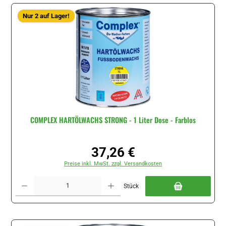
Nur 2 auf Lager!
COMPLEX HARTÖLWACHS STRONG - 1 Liter Dose - Farblos
37,26 €
Regulärer Preis:
Preise inkl. MwSt. zzgl. Versandkosten
Produkt Anzahl: Gib den gewünschten Wert ein oder benutze die Schaltflächen um di
Stück