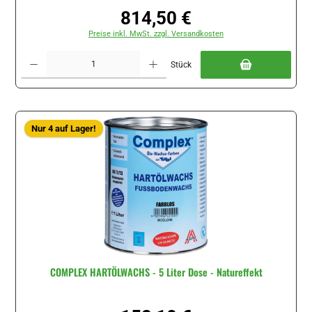
814,50 €
Regulärer Preis:
Preise inkl. MwSt. zzgl. Versandkosten
Produkt Anzahl: Gib den gewünschten Wert ein oder benutze die Schaltflächen um di
Stück
Nur 4 auf Lager!
COMPLEX HARTÖLWACHS - 5 Liter Dose - Natureffekt