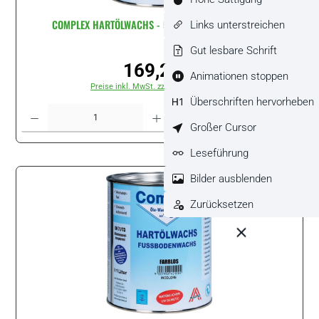
COMPLEX HARTÖLWACHS - 5 Liter Dose - Naturweiss
Links unterstreichen
Gut lesbare Schrift
169,20 €
Regulärer Preis:
Animationen stoppen
Preise inkl. MwSt. zzgl. Versandkosten
Überschriften hervorheben
Produkt Anzahl: Gib den gewünschten Wert ein oder benutze die Schaltflächen um di
Stück
Großer Cursor
Leseführung
Bilder ausblenden
Zurücksetzen