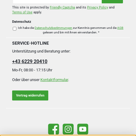
Adresse
*
This site is protected by
Friendly Captcha
and its
Privacy Policy
and
Terms of Use
apply.
Datenschutz
Ich habe die
Datenschutzbestimmungen
zur Kenntnis genommen und die
AGB
gelesen und bin mit ihnen einverstanden.
*
SERVICE-HOTLINE
Unterstützung und Beratung unter:
+43 6229 20410
Mo-Fr, 08:00 - 17:15 Uhr
Oder über unser
Kontaktformular
.
Vertrag widerrufen
Facebook
Instagram
YouTube