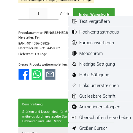
Produkt Anzahl: Gib den gewünschten Wert ein oder benutze die Schaltflächen
Stück
In den Warenkorb
Text vergrößern
Hochkontrastmodus
Produktnummer:
FEIN63134450302
Hersteller:
Fein
Farben invertieren
EAN:
4014586469829
Hersteller-Nr.:
63134450302
Monochrom
Lieferzeit:
1-3 Tage
Niedrige Sättigung
Dieses Produkt weiterempfehlen:
Hohe Sättigung
Links unterstreichen
Gut lesbare Schrift
Beschreibung
Animationen stoppen
Stärken und NutzenIdeal für Mehrschichtmaterial: Bohrt
Überschriften hervorheben
mühelos durch gestapelte Stahlplatten – perfekt für
Umbauten und Fahr…
Mehr
Großer Cursor