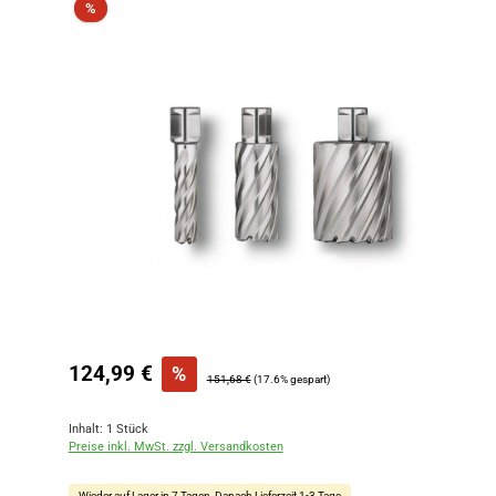
Rabatt
%
Verkaufspreis:
124,99 €
%
Regulärer Preis:
151,68 €
(17.6% gespart)
Inhalt:
1 Stück
Preise inkl. MwSt. zzgl. Versandkosten
Wieder auf Lager in 7 Tagen, Danach Lieferzeit 1-3 Tage