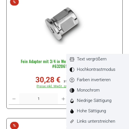
Rabatt
%
Text vergrößern
Fein Adapter mit 3/4 in Weldon-Aufnahme 7mm M10
#63206147010
Hochkontrastmodus
30,28 €
Farben invertieren
Verkaufspreis:
Regulärer Preis:
31,32 €
(3.32% gespart)
Preise inkl. MwSt. zzgl. Versandkosten
Monochrom
Produkt Anzahl: Gib den gewünschten Wert ein oder benutze die Schaltflächen um di
Stück
Niedrige Sättigung
Hohe Sättigung
Links unterstreichen
Rabatt
%