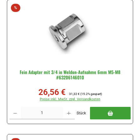
Rabatt
%
Fein Adapter mit 3/4 in Weldon-Aufnahme 6mm M5-M8
#63206146010
26,56 €
Verkaufspreis:
Regulärer Preis:
31,32 €
(15.2% gespart)
Preise inkl. MwSt. zzgl. Versandkosten
Produkt Anzahl: Gib den gewünschten Wert ein oder benutze die Schaltflächen um di
Stück