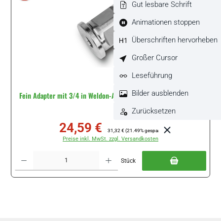
Gut lesbare Schrift
Animationen stoppen
Überschriften hervorheben
Großer Cursor
Leseführung
Bilder ausblenden
Fein Adapter mit 3/4 in Weldon-Aufnahme 1/4in #63206148010
Zurücksetzen
24,59 €
Verkaufspreis:
Regulärer Preis:
31,32 €
(21.49% gespart)
Preise inkl. MwSt. zzgl. Versandkosten
Produkt Anzahl: Gib den gewünschten Wert ein oder benutze die Schaltflächen um di
Stück