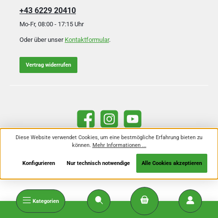
+43 6229 20410
Mo-Fr, 08:00 - 17:15 Uhr
Oder über unser
Kontaktformular
.
Vertrag widerrufen
Facebook
Instagram
YouTube
Diese Website verwendet Cookies, um eine bestmögliche Erfahrung bieten zu
können.
Mehr Informationen ...
Alle Preise inkl. gesetzl. Mehrwertsteuer zzgl.
Versandkosten
und ggf.
Nachnahmegebühren, wenn nicht anders angegeben.
Konfigurieren
Nur technisch notwendige
Alle Cookies akzeptieren
Kategorien