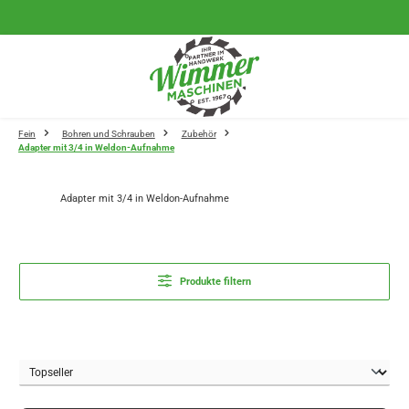
Zum Hauptinhalt springen
Fein
Bohren und Schrauben
Zubehör
Adapter mit 3/4 in Weldon-Aufnahme
Adapter mit 3/4 in Weldon-Aufnahme
Produkte filtern