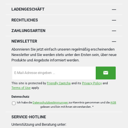
LADENGESCHÄFT
RECHTLICHES
ZAHLUNGSARTEN
NEWSLETTER
Abonnieren Sie jetzt einfach unseren regelmäßig erscheinenden
Newsletter und Sie werden stets unter den Ersten sein, über neue
Produkte und Angebote informiert werden.
E-
Mail-
Adresse
*
This site is protected by
Friendly Captcha
and its
Privacy Policy
and
Terms of Use
apply.
Datenschutz
Ich habe die
Datenschutzbestimmungen
zur Kenntnis genommen und die
AGB
gelesen und bin mit ihnen einverstanden.
*
SERVICE-HOTLINE
Unterstützung und Beratung unter: