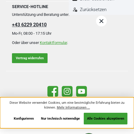
SERVICE-HOTLINE
Zurücksetzen
Unterstützung und Beratung unter:
+43 6229 20410
Mo-Fr, 08:00 - 17:15 Uhr
Oder über unser
Kontaktformular
.
Vertrag widerrufen
Facebook
Instagram
YouTube
Diese Website verwendet Cookies, um eine bestmögliche Erfahrung bieten zu
können.
Mehr Informationen ...
Alle Preise inkl. gesetzl. Mehrwertsteuer zzgl.
Versandkosten
und ggf.
Nachnahmegebühren, wenn nicht anders angegeben.
Konfigurieren
Nur technisch notwendige
Alle Cookies akzeptieren