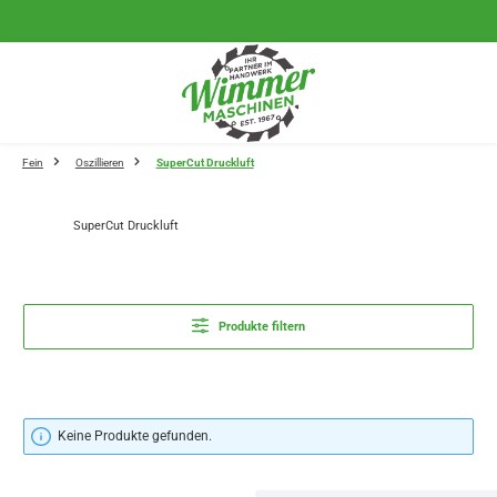
Zum Hauptinhalt springen
Fein
Oszillieren
SuperCut Druckluft
SuperCut Druckluft
Produkte filtern
Keine Produkte gefunden.