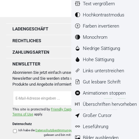
Text vergrößern
Hochkontrastmodus
Farben invertieren
LADENGESCHÄFT
Monochrom
RECHTLICHES
Niedrige Sättigung
ZAHLUNGSARTEN
Hohe Sättigung
NEWSLETTER
Links unterstreichen
Abonnieren Sie jetzt einfach unseren regelmäßig erscheinenden
Newsletter und Sie werden stets unter den Ersten sein, über neue
Gut lesbare Schrift
Produkte und Angebote informiert werden.
Animationen stoppen
E-
Mail-
Überschriften hervorheben
Adresse
*
This site is protected by
Friendly Captcha
and its
Privacy Policy
and
Großer Cursor
Terms of Use
apply.
Datenschutz
Leseführung
Ich habe die
Datenschutzbestimmungen
zur Kenntnis genommen und die
AGB
gelesen und bin mit ihnen einverstanden.
*
Bilder ausblenden