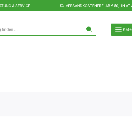
ATUNG & SERVICE
VERSANDKOSTENFREI AB € 50,- IN AT 
Kate