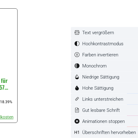
Stück
Text vergrößern
Hochkontrastmodus
Farben invertieren
Monochrom
Niedrige Sättigung
 für
57
Hohe Sättigung
Links unterstreichen
Preis:
(18.39%
Gut lesbare Schrift
dkosten
Animationen stoppen
um die Anzahl zu erhöhen oder zu reduzieren.
chten Wert ein oder benutze die Schaltflächen um die Anzahl zu erhöhen
Überschriften hervorheben