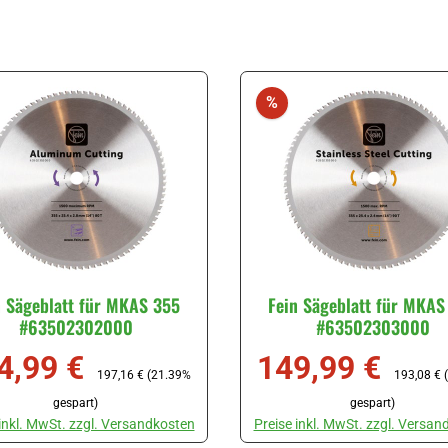
batt
Rabatt
%
n Sägeblatt für MKAS 355
Fein Sägeblatt für MKAS
#63502302000
#63502303000
4,99 €
149,99 €
ufspreis:
Regulärer Preis:
Verkaufspreis:
Regulärer 
197,16 €
(21.39%
193,08 €
gespart)
gespart)
 inkl. MwSt. zzgl. Versandkosten
Preise inkl. MwSt. zzgl. Versan
utze die Schaltflächen um die Anzahl zu erhöhen oder zu reduzieren.
t Anzahl: Gib den gewünschten Wert ein oder benutze die Schaltflächen 
Produkt Anzahl: Gib den gewüns