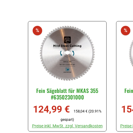
Rabatt
Ra
%
%
Fein Sägeblatt für MKAS 355
Fei
#63502301000
124,99 €
15
Verkaufspreis:
Regulärer Preis:
Verka
158,04 €
(20.91%
gespart)
Preise inkl. MwSt. zzgl. Versandkosten
Preise
Produkt Anzahl: Gib den gewünschten Wert ein oder ben
Produk