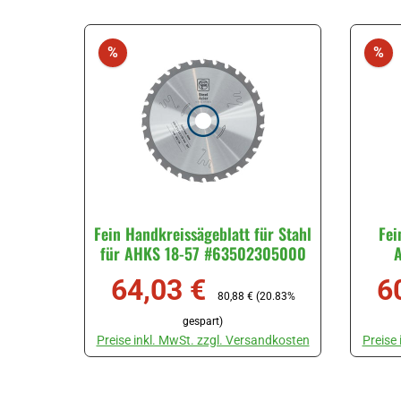
Stück
Rabatt
Ra
%
%
Fein Handkreissägeblatt für Stahl
Fei
für AHKS 18-57 #63502305000
A
Nichte
64,03 €
6
Verkaufspreis:
Regulärer Preis:
Ver
80,88 €
(20.83%
gespart)
Preise inkl. MwSt. zzgl. Versandkosten
Preise
Produkt Anzahl: Gib den gewünschten Wert ein oder ben
Produk
Stück