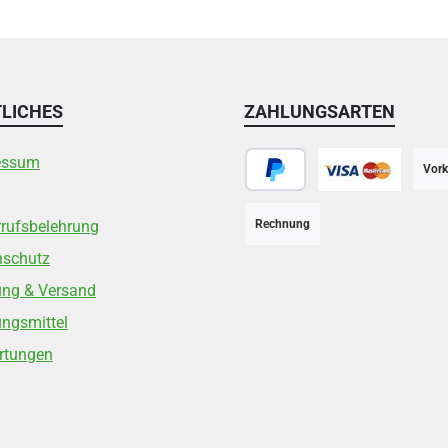
LICHES
ZAHLUNGSARTEN
essum
Vork
PayPal
Kreditkarte
rufsbelehrung
Rechnung
nschutz
ung & Versand
ngsmittel
rtungen