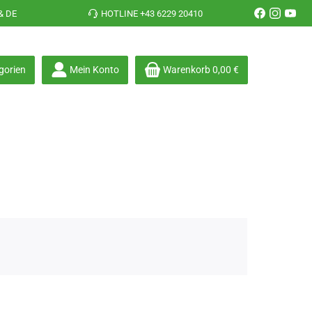
& DE
HOTLINE +43 6229 20410
gorien
Mein Konto
Warenkorb
0,00 €