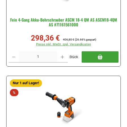
Fein 4-Gang Akku-Bohrschrauber ASCM 18-4 QM AS ASCM18-4QM
AS #71161561000
298,36 €
Verkaufspreis:
Regulärer Preis:
406,80 €
(26.66% gespart)
Preise inkl. MwSt. zzgl. Versandkosten
Produkt Anzahl: Gib den gewünschten Wert ein oder benutze die Schaltflächen um di
Stück
Nur 1 auf Lager!
Rabatt
%