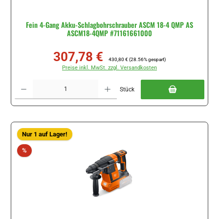
Fein 4-Gang Akku-Schlagbohrschrauber ASCM 18-4 QMP AS
ASCM18-4QMP #71161661000
307,78 €
Verkaufspreis:
Regulärer Preis:
430,80 €
(28.56% gespart)
Preise inkl. MwSt. zzgl. Versandkosten
Produkt Anzahl: Gib den gewünschten Wert ein oder benutze die Schaltflächen um di
Stück
Nur 1 auf Lager!
Rabatt
%