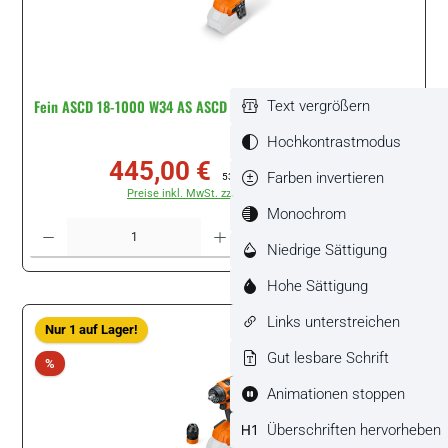
Fein ASCD 18-1000 W34 AS ASCD 18-1000 W34 AS #71151261000
Text vergrößern
Hochkontrastmodus
445,00 €
Verkaufspreis:
Regulärer Preis:
Farben invertieren
532,80 €
(16.48% gespart)
Preise inkl. MwSt. zzgl. Versandkosten
Monochrom
Produkt Anzahl: Gib den gewünschten Wert ein oder benutze die Schaltflächen um di
Stück
Niedrige Sättigung
Hohe Sättigung
Links unterstreichen
Nur 1 auf Lager!
Gut lesbare Schrift
Rabatt
%
Animationen stoppen
Überschriften hervorheben