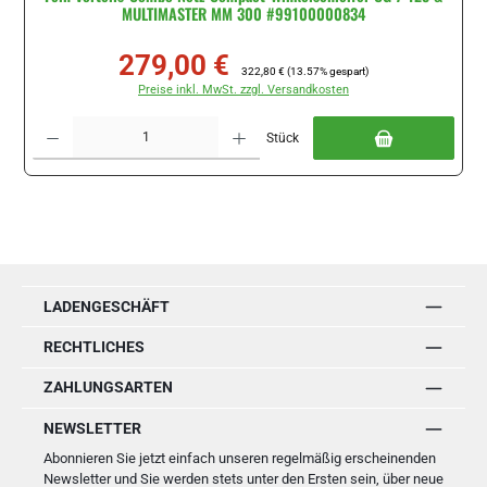
MULTIMASTER MM 300 #99100000834
279,00 €
Verkaufspreis:
Regulärer Preis:
322,80 €
(13.57% gespart)
Preise inkl. MwSt. zzgl. Versandkosten
Produkt Anzahl: Gib den gewünschten Wert ein oder benutze die Schaltflächen um di
Stück
LADENGESCHÄFT
RECHTLICHES
ZAHLUNGSARTEN
NEWSLETTER
Abonnieren Sie jetzt einfach unseren regelmäßig erscheinenden
Newsletter und Sie werden stets unter den Ersten sein, über neue