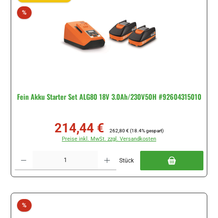
Rabatt
%
Fein Akku Starter Set ALG80 18V 3.0Ah/230V50H #92604315010
214,44 €
Verkaufspreis:
Regulärer Preis:
262,80 €
(18.4% gespart)
Preise inkl. MwSt. zzgl. Versandkosten
Produkt Anzahl: Gib den gewünschten Wert ein oder benutze die Schaltflächen um di
Stück
Rabatt
%