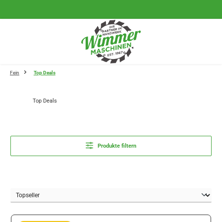
Zum Hauptinhalt springen
Fein
Top Deals
Top Deals
Produkte filtern