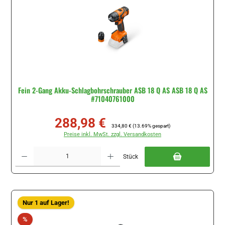
Fein 2-Gang Akku-Schlagbohrschrauber ASB 18 Q AS ASB 18 Q AS
#71040761000
288,98 €
Verkaufspreis:
Regulärer Preis:
334,80 €
(13.69% gespart)
Preise inkl. MwSt. zzgl. Versandkosten
Produkt Anzahl: Gib den gewünschten Wert ein oder benutze die Schaltflächen um di
Stück
Nur 1 auf Lager!
Rabatt
%