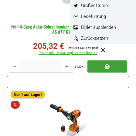
Großer Cursor
Leseführung
Fein 4-Gang Akku-Bohrschrauber ASCM 18 QSW AS ASCM 18 QSW
Bilder ausblenden
AS #71161461000
Zurücksetzen
205,32 €
Verkaufspreis:
Regulärer Preis:
294,00 €
(30.16% gespart)
Preise inkl. MwSt. zzgl. Versandkosten
Produkt Anzahl: Gib den gewünschten Wert ein oder benutze die Schaltflächen um di
Stück
Nur 1 auf Lager!
Rabatt
%