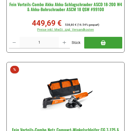
Fein Vorteils-Combo Akku Akku-Schlagschrauber ASCD 18-200 W4
& Akku-Bohrschrauber ASCM 18 QSW #99100
449,69 €
Verkaufspreis:
Regulärer Preis:
538,80 €
(16.54% gespart)
Preise inkl. MwSt. zzgl. Versandkosten
Produkt Anzahl: Gib den gewünschten Wert ein oder benutze die Schaltflächen um di
Stück
Rabatt
%
Fein Vorteils-Combo Netz Compact-Winkelschleifer CG 7-125 &