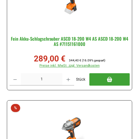
Fein Akku-Schlagschrauber ASCD 18-200 W4 AS ASCD 18-200 W4
AS #71151161000
289,00 €
Verkaufspreis:
Regulärer Preis:
344,40 €
(16.09% gespart)
Preise inkl. MwSt. zzgl. Versandkosten
Produkt Anzahl: Gib den gewünschten Wert ein oder benutze die Schaltflächen um di
Stück
Rabatt
%