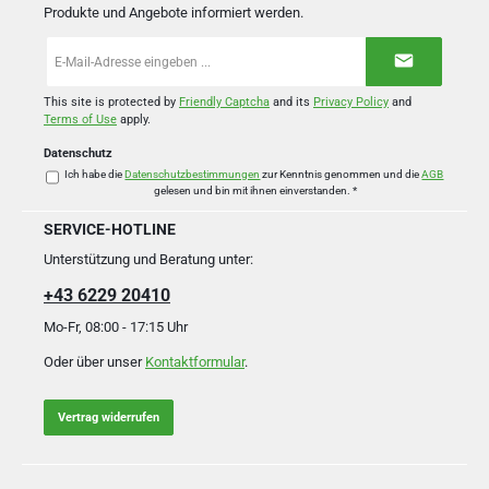
Produkte und Angebote informiert werden.
E-
Mail-
Adresse
*
This site is protected by
Friendly Captcha
and its
Privacy Policy
and
Terms of Use
apply.
Datenschutz
Ich habe die
Datenschutzbestimmungen
zur Kenntnis genommen und die
AGB
gelesen und bin mit ihnen einverstanden.
*
SERVICE-HOTLINE
Unterstützung und Beratung unter:
+43 6229 20410
Mo-Fr, 08:00 - 17:15 Uhr
Oder über unser
Kontaktformular
.
Vertrag widerrufen