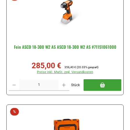
Fein ASCD 18-300 W2 AS ASCD 18-300 W2 AS #71151061000
285,00 €
Verkaufspreis:
Regulärer Preis:
356,40 €
(20.03% gespart)
Preise inkl. MwSt. zzgl. Versandkosten
Produkt Anzahl: Gib den gewünschten Wert ein oder benutze die Schaltflächen um di
Stück
Rabatt
%