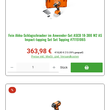
Fein Akku-Schlagschrauber im Anwender-Set ASCD 18-300 W2 AS
Impact-tapping Set Set Tapping #71151065
363,98 €
Verkaufspreis:
Regulärer Preis:
418,80 €
(13.09% gespart)
Preise inkl. MwSt. zzgl. Versandkosten
Produkt Anzahl: Gib den gewünschten Wert ein oder benutze die Schaltflächen um di
Stück
Rabatt
%