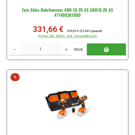
Fein Akku-Bohrhammer ABH 18-26 AS ABH18-26 AS
#71400361000
331,66 €
Verkaufspreis:
Regulärer Preis:
435,60 €
(23.86% gespart)
Preise inkl. MwSt. zzgl. Versandkosten
Produkt Anzahl: Gib den gewünschten Wert ein oder benutze die Schaltflächen um di
Stück
Rabatt
%