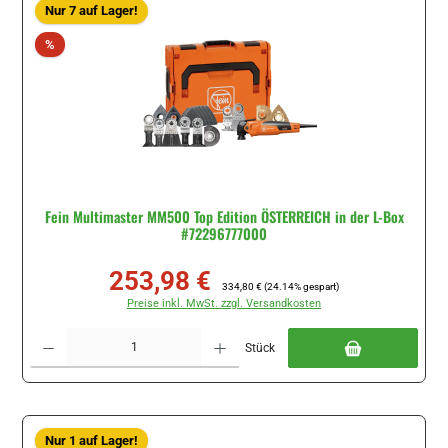
Nur 7 auf Lager!
Rabatt
%
Fein Multimaster MM500 Top Edition ÖSTERREICH in der L-Box
#72296777000
253,98 €
Verkaufspreis:
Regulärer Preis:
334,80 €
(24.14% gespart)
Preise inkl. MwSt. zzgl. Versandkosten
Produkt Anzahl: Gib den gewünschten Wert ein oder benutze die Schaltflächen um di
Stück
Nur 1 auf Lager!