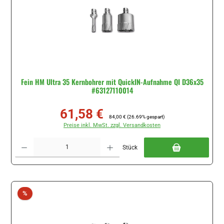
Fein HM Ultra 35 Kernbohrer mit QuickIN-Aufnahme QI D36x35
#63127110014
61,58 €
Verkaufspreis:
Regulärer Preis:
84,00 €
(26.69% gespart)
Preise inkl. MwSt. zzgl. Versandkosten
Produkt Anzahl: Gib den gewünschten Wert ein oder benutze die Schaltflächen um di
Stück
Rabatt
%