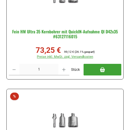
Fein HM Ultra 35 Kernbohrer mit QuickIN-Aufnahme QI D42x35
#63127116015
73,25 €
Verkaufspreis:
Regulärer Preis:
99,12 €
(26.1% gespart)
Preise inkl. MwSt. zzgl. Versandkosten
Produkt Anzahl: Gib den gewünschten Wert ein oder benutze die Schaltflächen um di
Stück
Rabatt
%