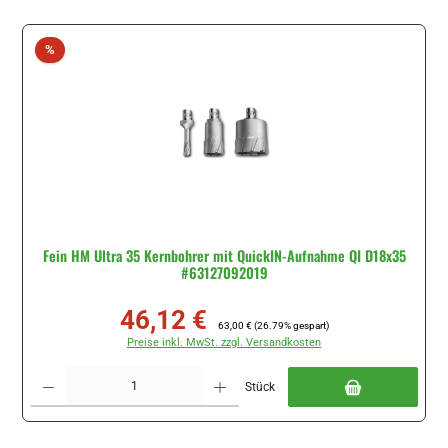
Rabatt
%
Fein HM Ultra 35 Kernbohrer mit QuickIN-Aufnahme QI D18x35
#63127092019
46,12 €
Verkaufspreis:
Regulärer Preis:
63,00 €
(26.79% gespart)
Preise inkl. MwSt. zzgl. Versandkosten
Produkt Anzahl: Gib den gewünschten Wert ein oder benutze die Schaltflächen um di
Stück