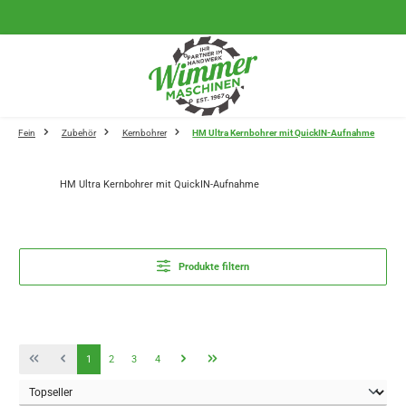
Zum Hauptinhalt springen
Fein
Zubehör
Kernbohrer
HM Ultra Kernbohrer mit QuickIN-Aufnahme
HM Ultra Kernbohrer mit QuickIN-Aufnahme
Produkte filtern
Seite
Seite
Seite
Seite
1
2
3
4