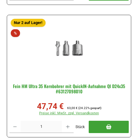
Nur 2 auf Lager!
Rabatt
%
Fein HM Ultra 35 Kernbohrer mit QuickIN-Aufnahme QI D24x35
#63127098010
47,74 €
Verkaufspreis:
Regulärer Preis:
63,00 €
(24.22% gespart)
Preise inkl. MwSt. zzgl. Versandkosten
Produkt Anzahl: Gib den gewünschten Wert ein oder benutze die Schaltflächen um di
Stück