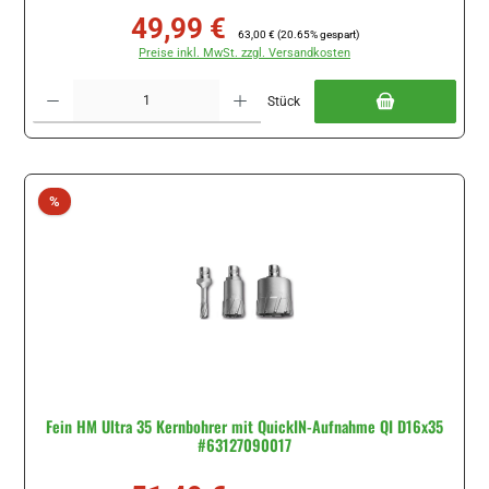
49,99 €
Verkaufspreis:
Regulärer Preis:
63,00 €
(20.65% gespart)
Preise inkl. MwSt. zzgl. Versandkosten
Produkt Anzahl: Gib den gewünschten Wert ein oder benutze die Schaltflächen um di
Stück
Rabatt
%
Fein HM Ultra 35 Kernbohrer mit QuickIN-Aufnahme QI D16x35
#63127090017