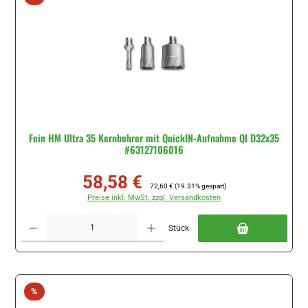
Fein HM Ultra 35 Kernbohrer mit QuickIN-Aufnahme QI D32x35
#63127106016
58,58 €
Verkaufspreis:
Regulärer Preis:
72,60 €
(19.31% gespart)
Preise inkl. MwSt. zzgl. Versandkosten
Produkt Anzahl: Gib den gewünschten Wert ein oder benutze die Schaltflächen um di
Stück
Rabatt
%