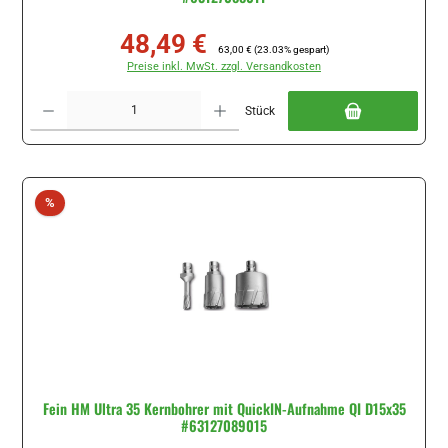
48,49 €
Verkaufspreis:
Regulärer Preis:
63,00 €
(23.03% gespart)
Preise inkl. MwSt. zzgl. Versandkosten
Produkt Anzahl: Gib den gewünschten Wert ein oder benutze die Schaltflächen um di
Stück
Rabatt
%
Fein HM Ultra 35 Kernbohrer mit QuickIN-Aufnahme QI D15x35
#63127089015