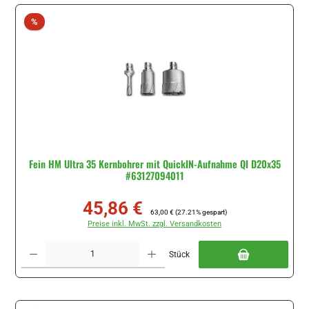
Rabatt
%
Fein HM Ultra 35 Kernbohrer mit QuickIN-Aufnahme QI D20x35
#63127094011
45,86 €
Verkaufspreis:
Regulärer Preis:
63,00 €
(27.21% gespart)
Preise inkl. MwSt. zzgl. Versandkosten
Produkt Anzahl: Gib den gewünschten Wert ein oder benutze die Schaltflächen um di
Stück