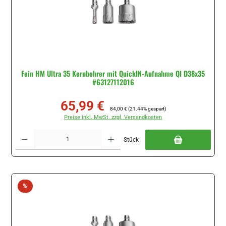
Fein HM Ultra 35 Kernbohrer mit QuickIN-Aufnahme QI D38x35
#63127112016
65,99 €
Verkaufspreis:
Regulärer Preis:
84,00 €
(21.44% gespart)
Preise inkl. MwSt. zzgl. Versandkosten
Produkt Anzahl: Gib den gewünschten Wert ein oder benutze die Schaltflächen um di
Stück
Rabatt
%