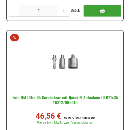
Produkt Anzahl: Gib den gewünschten Wert ein oder benutze die Schaltflächen um di
Stück
Rabatt
%
Fein HM Ultra 35 Kernbohrer mit QuickIN-Aufnahme QI D21x35
#63127095015
46,56 €
Verkaufspreis:
Regulärer Preis:
63,00 €
(26.1% gespart)
Preise inkl. MwSt. zzgl. Versandkosten