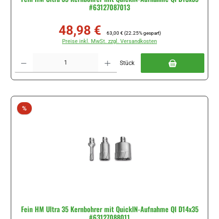
#63127087013
48,98 €
Verkaufspreis:
Regulärer Preis:
63,00 €
(22.25% gespart)
Preise inkl. MwSt. zzgl. Versandkosten
Produkt Anzahl: Gib den gewünschten Wert ein oder benutze die Schaltflächen um di
Stück
Rabatt
%
Fein HM Ultra 35 Kernbohrer mit QuickIN-Aufnahme QI D14x35
#63127088011