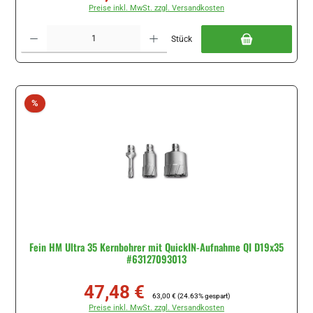
Preise inkl. MwSt. zzgl. Versandkosten
Produkt Anzahl: Gib den gewünschten Wert ein oder benutze die Schaltflächen um di
Stück
Rabatt
%
Fein HM Ultra 35 Kernbohrer mit QuickIN-Aufnahme QI D19x35
#63127093013
47,48 €
Verkaufspreis:
Regulärer Preis:
63,00 €
(24.63% gespart)
Preise inkl. MwSt. zzgl. Versandkosten