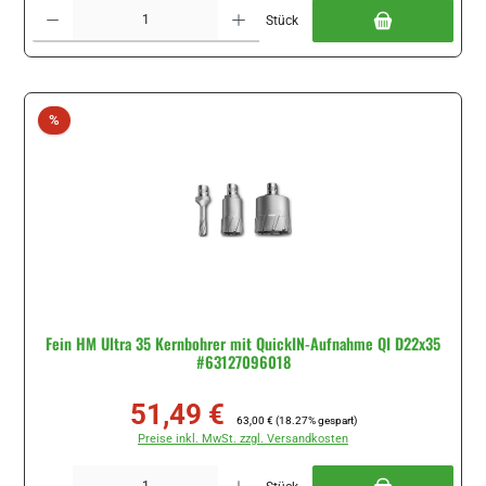
Produkt Anzahl: Gib den gewünschten Wert ein oder benutze die Schaltflächen um di
Stück
Rabatt
%
Fein HM Ultra 35 Kernbohrer mit QuickIN-Aufnahme QI D22x35
#63127096018
51,49 €
Verkaufspreis:
Regulärer Preis:
63,00 €
(18.27% gespart)
Preise inkl. MwSt. zzgl. Versandkosten
Produkt Anzahl: Gib den gewünschten Wert ein oder benutze die Schaltflächen um di