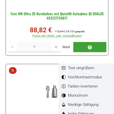
Fein HM Ultra 35 Kernbohrer mit QuickIN-Aufnahme QI D50x35
#63127124017
88,82 €
Verkaufspreis:
Regulärer Preis:
110,64 €
(19.72% gespart)
Preise inkl. MwSt. zzgl. Versandkosten
Produkt Anzahl: Gib den gewünschten Wert ein oder benutze die Schaltflächen um di
Stück
Text vergrößern
Rabatt
%
Hochkontrastmodus
Farben invertieren
Monochrom
Niedrige Sättigung
Hohe Sättigung