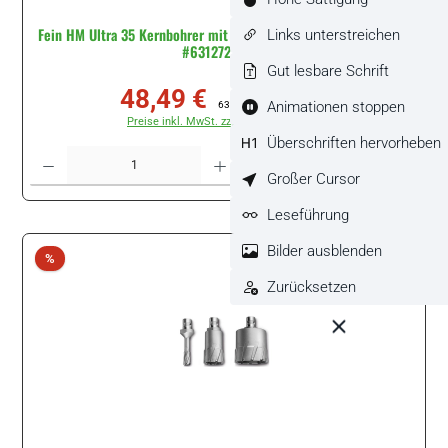
Fein HM Ultra 35 Kernbohrer mit QuickIN-Aufnahme QI D17,5x35
Links unterstreichen
#63127239015
Gut lesbare Schrift
48,49 €
Verkaufspreis:
Regulärer Preis:
Animationen stoppen
63,00 €
(23.03% gespart)
Preise inkl. MwSt. zzgl. Versandkosten
Überschriften hervorheben
Produkt Anzahl: Gib den gewünschten Wert ein oder benutze die Schaltflächen um di
Stück
Großer Cursor
Leseführung
Bilder ausblenden
Rabatt
%
Zurücksetzen