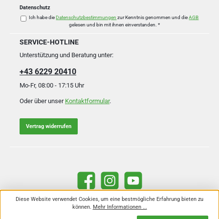
Datenschutz
Ich habe die
Datenschutzbestimmungen
zur Kenntnis genommen und die
AGB
gelesen und bin mit ihnen einverstanden.
*
SERVICE-HOTLINE
Unterstützung und Beratung unter:
+43 6229 20410
Mo-Fr, 08:00 - 17:15 Uhr
Oder über unser
Kontaktformular
.
Vertrag widerrufen
Facebook
Instagram
YouTube
Diese Website verwendet Cookies, um eine bestmögliche Erfahrung bieten zu
können.
Mehr Informationen ...
Alle Preise inkl. gesetzl. Mehrwertsteuer zzgl.
Versandkosten
und ggf.
Nachnahmegebühren, wenn nicht anders angegeben.