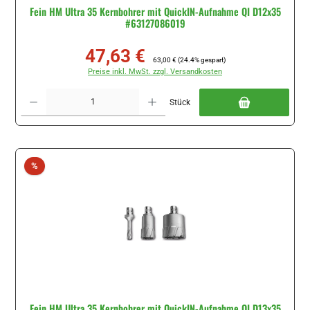
Fein HM Ultra 35 Kernbohrer mit QuickIN-Aufnahme QI D12x35
#63127086019
47,63 €
Verkaufspreis:
Regulärer Preis:
63,00 €
(24.4% gespart)
Preise inkl. MwSt. zzgl. Versandkosten
Produkt Anzahl: Gib den gewünschten Wert ein oder benutze die Schaltflächen um di
Stück
Rabatt
%
Fein HM Ultra 35 Kernbohrer mit QuickIN-Aufnahme QI D13x35