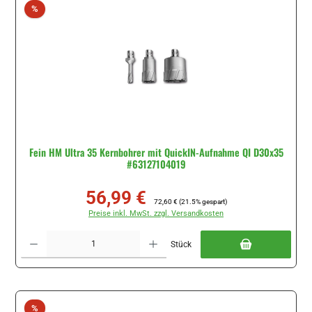
Rabatt
%
Fein HM Ultra 35 Kernbohrer mit QuickIN-Aufnahme QI D30x35
#63127104019
56,99 €
Verkaufspreis:
Regulärer Preis:
72,60 €
(21.5% gespart)
Preise inkl. MwSt. zzgl. Versandkosten
Produkt Anzahl: Gib den gewünschten Wert ein oder benutze die Schaltflächen um di
Stück
Rabatt
%