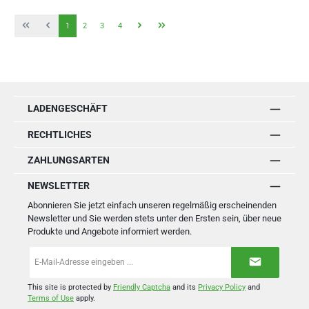
Seite
Seite
Seite
Seite
1
2
3
4
LADENGESCHÄFT
RECHTLICHES
ZAHLUNGSARTEN
NEWSLETTER
Abonnieren Sie jetzt einfach unseren regelmäßig erscheinenden
Newsletter und Sie werden stets unter den Ersten sein, über neue
Produkte und Angebote informiert werden.
E-
Mail-
Adresse
*
This site is protected by
Friendly Captcha
and its
Privacy Policy
and
Terms of Use
apply.