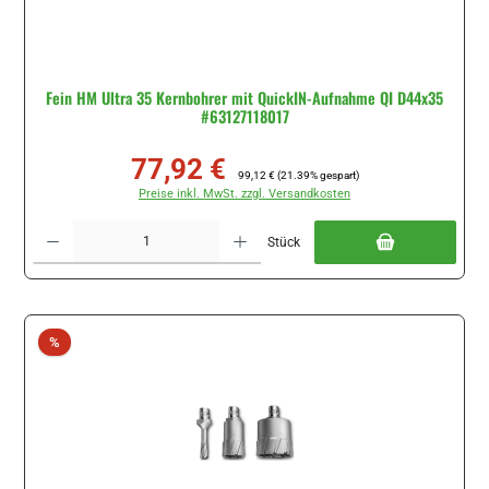
Fein HM Ultra 35 Kernbohrer mit QuickIN-Aufnahme QI D44x35
#63127118017
77,92 €
Verkaufspreis:
Regulärer Preis:
99,12 €
(21.39% gespart)
Preise inkl. MwSt. zzgl. Versandkosten
Produkt Anzahl: Gib den gewünschten Wert ein oder benutze die Schaltflächen um di
Stück
Rabatt
%