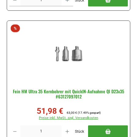
Stück
Rabatt
%
Fein HM Ultra 35 Kernbohrer mit QuickIN-Aufnahme QI D23x35
#63127097012
51,98 €
Verkaufspreis:
Regulärer Preis:
63,00 €
(17.49% gespart)
Preise inkl. MwSt. zzgl. Versandkosten
Produkt Anzahl: Gib den gewünschten Wert ein oder benutze die Schaltflächen um di
Stück