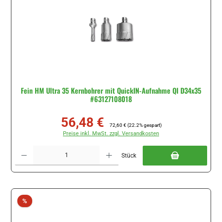
Fein HM Ultra 35 Kernbohrer mit QuickIN-Aufnahme QI D34x35
#63127108018
56,48 €
Verkaufspreis:
Regulärer Preis:
72,60 €
(22.2% gespart)
Preise inkl. MwSt. zzgl. Versandkosten
Produkt Anzahl: Gib den gewünschten Wert ein oder benutze die Schaltflächen um di
Stück
Rabatt
%