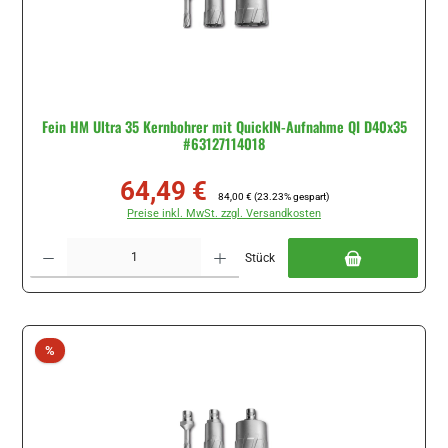
Fein HM Ultra 35 Kernbohrer mit QuickIN-Aufnahme QI D40x35
#63127114018
64,49 €
Verkaufspreis:
Regulärer Preis:
84,00 €
(23.23% gespart)
Preise inkl. MwSt. zzgl. Versandkosten
Produkt Anzahl: Gib den gewünschten Wert ein oder benutze die Schaltflächen um di
Stück
Rabatt
%