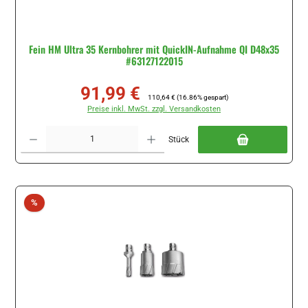
Fein HM Ultra 35 Kernbohrer mit QuickIN-Aufnahme QI D48x35
#63127122015
91,99 €
Verkaufspreis:
Regulärer Preis:
110,64 €
(16.86% gespart)
Preise inkl. MwSt. zzgl. Versandkosten
Produkt Anzahl: Gib den gewünschten Wert ein oder benutze die Schaltflächen um di
Stück
Rabatt
%