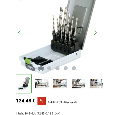
Verkaufspreis:
124,48 €
%
Regulärer Preis:
156,38 €
(20.4% gespart)
Inhalt:
10 Stück
(12,45 € / 1 Stück)