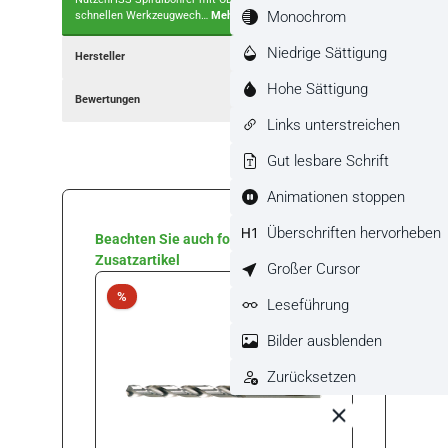
Monochrom
schnellen Werkzeugwech…
Mehr
Niedrige Sättigung
Hersteller
Hohe Sättigung
Bewertungen
Links unterstreichen
Gut lesbare Schrift
Animationen stoppen
Überschriften hervorheben
Produktgalerie überspringen
Beachten Sie auch folgende
Zusatzartikel
Großer Cursor
Rabatt
Rabat
%
%
Leseführung
Bilder ausblenden
Zurücksetzen