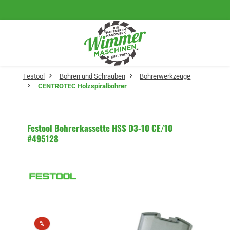
Zum Hauptinhalt springen
Festool
Bohren und Schrauben
Bohrerwerkzeuge
CENTROTEC Holzspiralbohrer
Festool Bohrerkassette HSS D3-10 CE/10
#495128
Bildergalerie überspringen
Rabatt
%