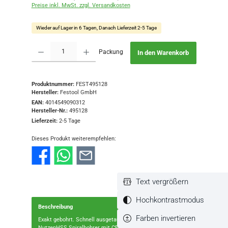
Preise inkl. MwSt. zzgl. Versandkosten
Wieder auf Lager in 6 Tagen, Danach Lieferzeit 2-5 Tage
Produkt Anzahl: Gib den gewünschten Wert ein oder benutze die Schaltflächen
Packung
In den Warenkorb
Produktnummer:
FEST495128
Hersteller:
Festool GmbH
EAN:
4014549090312
Hersteller-Nr.:
495128
Lieferzeit:
2-5 Tage
Dieses Produkt weiterempfehlen:
Text vergrößern
Hochkontrastmodus
Beschreibung
Farben invertieren
Exakt gebohrt. Schnell ausgetauscht.Stärken und
NutzenHSS Spiralbohrer mit CENTROTEC-Bohrerhalter für