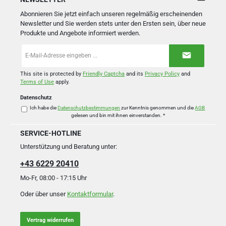
Abonnieren Sie jetzt einfach unseren regelmäßig erscheinenden
Newsletter und Sie werden stets unter den Ersten sein, über neue
Produkte und Angebote informiert werden.
E-
Mail-
Adresse
*
This site is protected by
Friendly Captcha
and its
Privacy Policy
and
Terms of Use
apply.
Datenschutz
Ich habe die
Datenschutzbestimmungen
zur Kenntnis genommen und die
AGB
gelesen und bin mit ihnen einverstanden.
*
SERVICE-HOTLINE
Unterstützung und Beratung unter:
+43 6229 20410
Mo-Fr, 08:00 - 17:15 Uhr
Oder über unser
Kontaktformular
.
Vertrag widerrufen