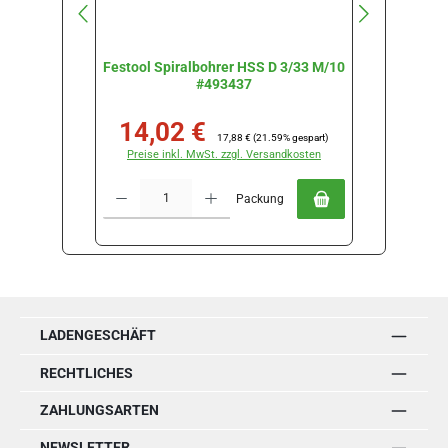
Festool Spiralbohrer HSS D 3/33 M/10
Festoo
#493437
14,02 €
15
Verkaufspreis:
Regulärer Preis:
Verkau
17,88 €
(21.59% gespart)
Preise inkl. MwSt. zzgl. Versandkosten
Preise
Produkt Anzahl: Gib den gewünschten Wert ein oder benutze die Schal
Produkt Anz
Packung
LADENGESCHÄFT
RECHTLICHES
ZAHLUNGSARTEN
NEWSLETTER