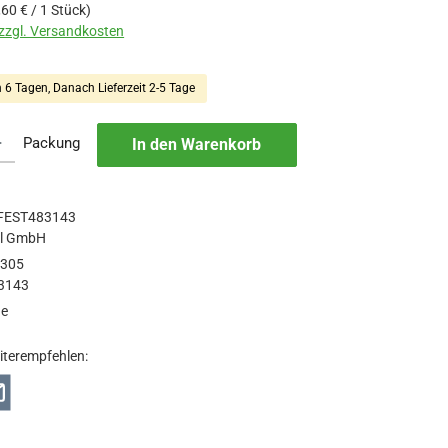
,60 € / 1 Stück)
 zzgl. Versandkosten
n 6 Tagen, Danach Lieferzeit 2-5 Tage
b den gewünschten Wert ein oder benutze die Schaltflächen um die Anzah
Packung
In den Warenkorb
FEST483143
ol GmbH
4305
3143
ge
iterempfehlen: