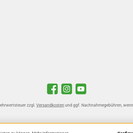
Facebook
Instagram
YouTube
 Mehrwertsteuer zzgl.
Versandkosten
und ggf. Nachnahmegebühren, wenn 