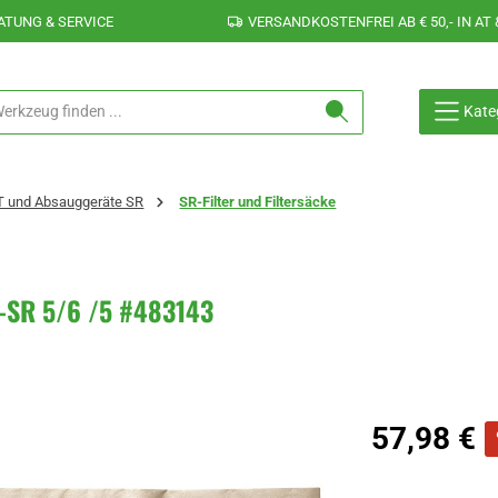
ATUNG & SERVICE
VERSANDKOSTENFREI AB € 50,- IN AT 
Kate
T und Absauggeräte SR
SR-Filter und Filtersäcke
IS-SR 5/6 /5 #483143
Verkaufspreis:
57,98 €