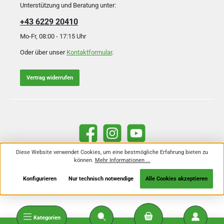
Unterstützung und Beratung unter:
+43 6229 20410
Mo-Fr, 08:00 - 17:15 Uhr
Oder über unser
Kontaktformular
.
Vertrag widerrufen
Facebook
Instagram
YouTube
Diese Website verwendet Cookies, um eine bestmögliche Erfahrung bieten zu
können.
Mehr Informationen ...
Alle Preise inkl. gesetzl. Mehrwertsteuer zzgl.
Versandkosten
und ggf.
Nachnahmegebühren, wenn nicht anders angegeben.
Konfigurieren
Nur technisch notwendige
Alle Cookies akzeptieren
Kategorien