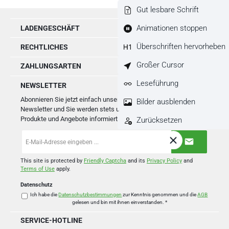
Gut lesbare Schrift
Animationen stoppen
LADENGESCHÄFT
Überschriften hervorheben
RECHTLICHES
Großer Cursor
ZAHLUNGSARTEN
Leseführung
NEWSLETTER
Abonnieren Sie jetzt einfach unseren regelmäßig erscheinenden
Bilder ausblenden
Newsletter und Sie werden stets unter den Ersten sein, über neue
Produkte und Angebote informiert werden.
Zurücksetzen
E-
Mail-
Adresse
*
This site is protected by
Friendly Captcha
and its
Privacy Policy
and
Terms of Use
apply.
Datenschutz
Ich habe die
Datenschutzbestimmungen
zur Kenntnis genommen und die
AGB
gelesen und bin mit ihnen einverstanden.
*
SERVICE-HOTLINE