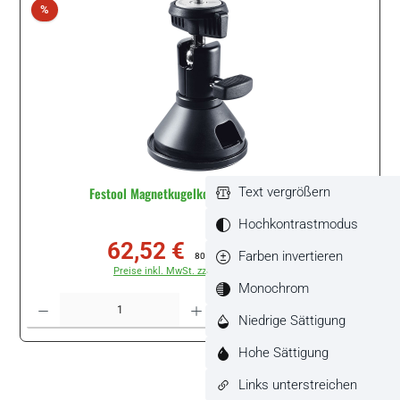
Rabatt
%
Festool Magnetkugelkopf MA KAL #499814
Text vergrößern
Hochkontrastmodus
62,52 €
Verkaufspreis:
Regulärer Preis:
Farben invertieren
80,12 €
(21.97% gespart)
Preise inkl. MwSt. zzgl. Versandkosten
Monochrom
Produkt Anzahl: Gib den gewünschten Wert ein oder benutze die Schaltflächen um di
Stück
Niedrige Sättigung
Hohe Sättigung
Links unterstreichen